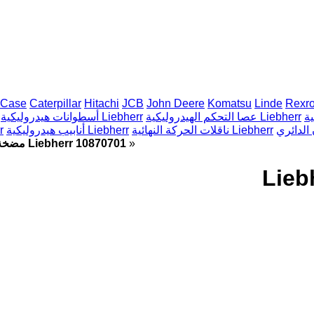
Case
Caterpillar
Hitachi
JCB
John Deere
Komatsu
Linde
Rexro
عصا التحكم الهيدروليكية Liebherr
أسطوانات هيدروليكية Liebherr
ناقلات الحركة النهائية Liebherr
أنابيب هيدروليكية Liebherr
مضخ
»
مضخة هيدروليكية Liebherr 10870701