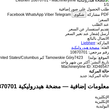
1/1
طلب الحصول على صور إضافية
PDF
مشاركة
شكوى
Telegram
Viber
WhatsApp
Facebook
السعر:
عند الطلب
تقديم استفسار عن السعر
أرسل إشعار عند تغير السعر
الاتصال بالبائع
الماركة:
Liebherr
الفئة:
مضخة هيدروليكية
رقم مرجعي:
10870701
الموقع:
بولندا
7423 كم to "United States/Columbus"
Tarnowskie Góry
تاريخ النشر:
أكثر من شهر واحد
Machineryline ID:
XD46547
حالة المركبة
حالة المركبة:
جديد
معلومات إضافية — مضخة هيدروليكية Liebherr 10870701
الإنكليزية
الإنكليزية
البولندية