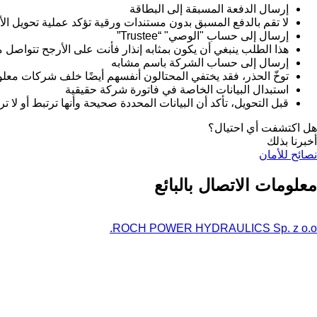
إرسال الدفعة المسبقة إلى البطاقة
لا تقم بالدفع المسبق بدون مستندات ورقية تؤكد عملية تحويل ال
إرسال إلى حساب "الوصي" “Trustee”
هذا الطلب ينبغي أن يكون بمثابه إنذار فأنت على الأرجح تتواص
إرسال إلى حساب الشركة باسم مشابه
توخّ الحذر، فقد يختفي المحتالون أنفسهم أيضًا خلف شركات معل
استبدال البيانات الخاصة في فاتورة شركة حقيقية
قبل التحويل، تأكد أن البيانات المحددة صحيحة وأنها ترتبط أو لا ت
هل اكتشفت أي احتيال؟
أخبرنا بذلك
نصائح للأمان
معلومات الاتصال بالبائع
ROCH POWER HYDRAULICS Sp. z o.o.