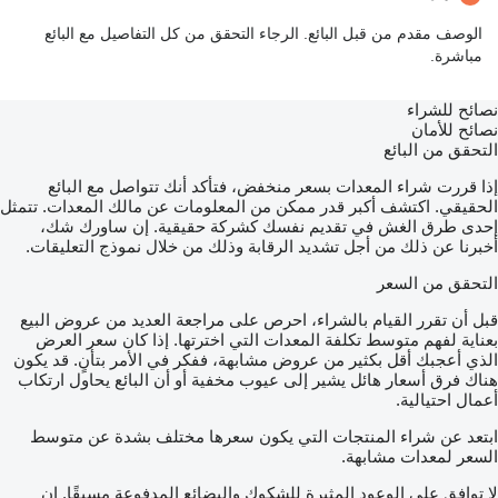
الوصف مقدم من قبل البائع. الرجاء التحقق من كل التفاصيل مع البائع
مباشرة.
نصائح للشراء
نصائح للأمان
التحقق من البائع
إذا قررت شراء المعدات بسعر منخفض، فتأكد أنك تتواصل مع البائع
الحقيقي. اكتشف أكبر قدر ممكن من المعلومات عن مالك المعدات. تتمثل
إحدى طرق الغش في تقديم نفسك كشركة حقيقية. إن ساورك شك،
أخبرنا عن ذلك من أجل تشديد الرقابة وذلك من خلال نموذج التعليقات.
التحقق من السعر
قبل أن تقرر القيام بالشراء، احرص على مراجعة العديد من عروض البيع
بعناية لفهم متوسط تكلفة المعدات التي اخترتها. إذا كان سعر العرض
الذي أعجبك أقل بكثير من عروض مشابهة، ففكر في الأمر بتأنٍ. قد يكون
هناك فرق أسعار هائل يشير إلى عيوب مخفية أو أن البائع يحاول ارتكاب
أعمال احتيالية.
ابتعد عن شراء المنتجات التي يكون سعرها مختلف بشدة عن متوسط
السعر لمعدات مشابهة.
لا توافق على الوعود المثيرة للشكوك والبضائع المدفوعة مسبقًا. إن