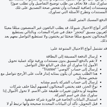
ساورك شك، فلا تخاف من طلب توضيح التفاصيل وأن تطلب صورًا
ومستندات إضافية للمعدات وأن تفحص صحة التصديق على تلك
المستندات وتطرح الأسئلة التي تساورك.
الدفع المسبك المثير للشك
أكثر أنواع الاحتيال شيوعًا، قد يطلب البائعون غير المنصفون مبلغًا معينًا
كعربون مسبق "لتحجز" حقك في شراء المعدات. وبالتالي يستطيع
المحتالون تجميع مبلغًا ضخمًا ثم يختفون ولا تستطيع التواصل معهم بعد
ذلك.
قد تشتمل أنواع الاحتيال المتنوعة على:
إرسال الدفعة المسبقة إلى البطاقة
لا تقم بالدفع المسبق بدون مستندات ورقية تؤكد عملية تحويل
الأمول إذا ساورك أي شك في البائع خلال التواصل.
إرسال إلى حساب "الوصي" “Trustee”
هذا الطلب ينبغي أن يكون بمثابه إنذار فأنت على الأرجح تتواصل مع
شخص محتال.
إرسال إلى حساب الشركة باسم مشابه
توخّ الحذر، فقد يختفي المحتالون أنفسهم أيضًا خلف شركات
معلومة أو يدخلون تغييرات طفيفة على الاسم. لا تحول الأموال إذا
ساورك شك في اسم الشركة.
استبدال البيانات الخاصة في فاتورة شركة حقيقية
قبل التحويل، تأكد أن البيانات المحددة صحيحة وأنها ترتبط أو لا