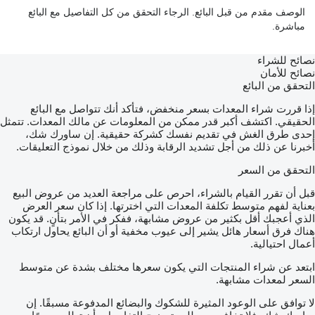
الوصف مقدم من قبل البائع. الرجاء التحقق من كل التفاصيل مع البائع
مباشرة.
نصائح للشراء
نصائح للأمان
التحقق من البائع
إذا قررت شراء المعدات بسعر منخفض، فتأكد أنك تتواصل مع البائع
الحقيقي. اكتشف أكبر قدر ممكن من المعلومات عن مالك المعدات. تتمثل
إحدى طرق الغش في تقديم نفسك كشركة حقيقية. إن ساورك شك،
أخبرنا عن ذلك من أجل تشديد الرقابة وذلك من خلال نموذج التعليقات.
التحقق من السعر
قبل أن تقرر القيام بالشراء، احرص على مراجعة العديد من عروض البيع
بعناية لفهم متوسط تكلفة المعدات التي اخترتها. إذا كان سعر العرض
الذي أعجبك أقل بكثير من عروض مشابهة، ففكر في الأمر بتأنٍ. قد يكون
هناك فرق أسعار هائل يشير إلى عيوب مخفية أو أن البائع يحاول ارتكاب
أعمال احتيالية.
ابتعد عن شراء المنتجات التي يكون سعرها مختلف بشدة عن متوسط
السعر لمعدات مشابهة.
لا توافق على الوعود المثيرة للشكوك والبضائع المدفوعة مسبقًا. إن