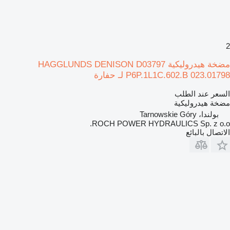
2
مضخة هيدروليكية HAGGLUNDS DENISON D03797
P6P.1L1C.602.B 023.01798 لـ حفارة
السعر عند الطلب
مضخة هيدروليكية
بولندا، Tarnowskie Góry
ROCH POWER HYDRAULICS Sp. z o.o.
الاتصال بالبائع