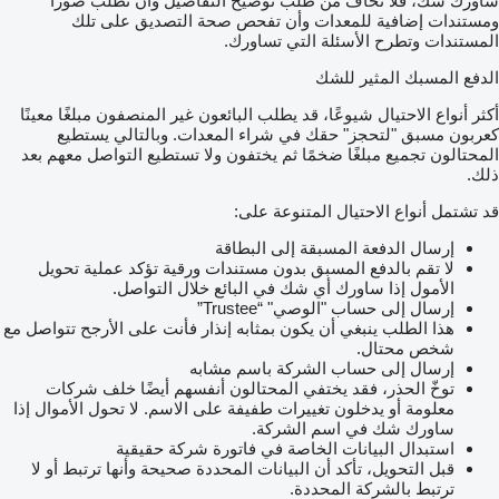
ساورك شك، فلا تخاف من طلب توضيح التفاصيل وأن تطلب صورًا
ومستندات إضافية للمعدات وأن تفحص صحة التصديق على تلك
المستندات وتطرح الأسئلة التي تساورك.
الدفع المسبك المثير للشك
أكثر أنواع الاحتيال شيوعًا، قد يطلب البائعون غير المنصفون مبلغًا معينًا
كعربون مسبق "لتحجز" حقك في شراء المعدات. وبالتالي يستطيع
المحتالون تجميع مبلغًا ضخمًا ثم يختفون ولا تستطيع التواصل معهم بعد
ذلك.
قد تشتمل أنواع الاحتيال المتنوعة على:
إرسال الدفعة المسبقة إلى البطاقة
لا تقم بالدفع المسبق بدون مستندات ورقية تؤكد عملية تحويل
الأمول إذا ساورك أي شك في البائع خلال التواصل.
إرسال إلى حساب "الوصي" “Trustee”
هذا الطلب ينبغي أن يكون بمثابه إنذار فأنت على الأرجح تتواصل مع
شخص محتال.
إرسال إلى حساب الشركة باسم مشابه
توخّ الحذر، فقد يختفي المحتالون أنفسهم أيضًا خلف شركات
معلومة أو يدخلون تغييرات طفيفة على الاسم. لا تحول الأموال إذا
ساورك شك في اسم الشركة.
استبدال البيانات الخاصة في فاتورة شركة حقيقية
قبل التحويل، تأكد أن البيانات المحددة صحيحة وأنها ترتبط أو لا
ترتبط بالشركة المحددة.