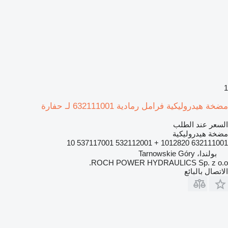
1
مضخة هيدروليكية فرامل رمادية 632111001 لـ حفارة
السعر عند الطلب
مضخة هيدروليكية
632111001 1012820 + 532112001 537117001 10
بولندا، Tarnowskie Góry
ROCH POWER HYDRAULICS Sp. z o.o.
الاتصال بالبائع