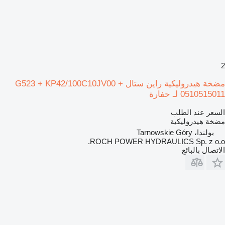
2
مضخة هيدروليكية راين ستال G523 + KP42/100C10JV00 +
0510515011 لـ حفارة
السعر عند الطلب
مضخة هيدروليكية
بولندا، Tarnowskie Góry
ROCH POWER HYDRAULICS Sp. z o.o.
الاتصال بالبائع