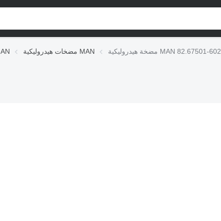
خة هيدروليكية MAN 82.67501-6029
مضخات هيدروليكية MAN
الوحدات الهيدر