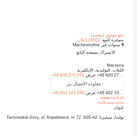
بائع موثوق (معتمد)
متوفرة للبيع:
24602 إعلان
9
سنوات في Machineryline
الاشتراك بصفحة البائع
Marzena
اللغات:
البولندية، الإنكليزية
+48 600 27...
عرض
+48 600 271 016
معاودة الاتصال بي
+48 602 19...
عرض
+48 602 191 699
www.roch.pl
roch-usa.com
عنوان
بولندا, سيليزيا, 42-605, Tarnowskie Góry, ul. Kopalniana, nr 72