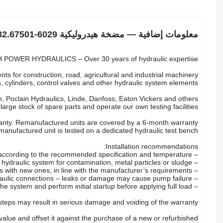
معلومات إضافية — مضخة هيدروليكية MAN 82.67501-6029
POWER HYDRAULICS – Over 30 years of hydraulic expertise.
ts for construction, road, agricultural and industrial machinery.
 cylinders, control valves and other hydraulic system elements.
 Poclain Hydraulics, Linde, Danfoss, Eaton Vickers and others.
arge stock of spare parts and operate our own testing facilities.
nty. Remanufactured units are covered by a 6-month warranty.
anufactured unit is tested on a dedicated hydraulic test bench.
Installation recommendations:
– Fill the pump with the correct hydraulic oil according to the recommended specification and temperature.
– Check the hydraulic system for contamination, metal particles or sludge.
– Replace all hydraulic filters with new ones, in line with the manufacturer’s requirements.
– Inspect hoses, valves and hydraulic connections – leaks or damage may cause pump failure.
– Properly bleed the system and perform initial startup before applying full load.
 steps may result in serious damage and voiding of the warranty.
 value and offset it against the purchase of a new or refurbished