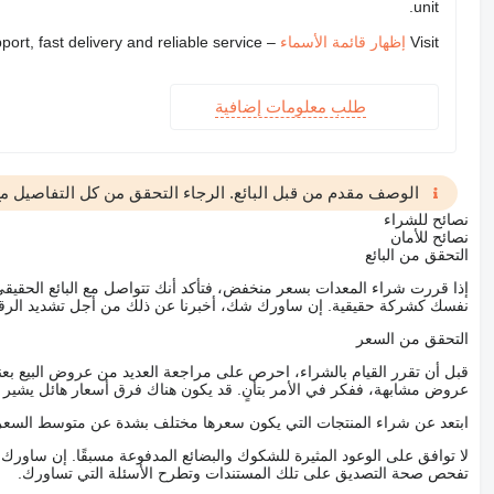
unit.
Visit
إظهار قائمة الأسماء
– we provide expert support, fast delivery and reliable service
طلب معلومات إضافية
الوصف مقدم من قبل البائع. الرجاء التحقق من كل التفاصيل مع 
نصائح للشراء
نصائح للأمان
التحقق من البائع
إذا قررت شراء المعدات بسعر منخفض، فتأكد أنك تتواصل مع البائع الحق
نفسك كشركة حقيقية. إن ساورك شك، أخبرنا عن ذلك من أجل تشديد الرقاب
التحقق من السعر
قبل أن تقرر القيام بالشراء، احرص على مراجعة العديد من عروض البيع بعن
عروض مشابهة، ففكر في الأمر بتأنٍ. قد يكون هناك فرق أسعار هائل يشير إلى
ابتعد عن شراء المنتجات التي يكون سعرها مختلف بشدة عن متوسط السعر
لا توافق على الوعود المثيرة للشكوك والبضائع المدفوعة مسبقًا. إن ساو
تفحص صحة التصديق على تلك المستندات وتطرح الأسئلة التي تساورك.