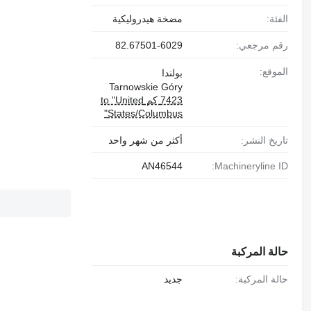
الفئة:
مضخة هيدروليكية
رقم مرجعي:
82.67501-6029
الموقع:
بولندا
Tarnowskie Góry
7423 كم to "United
States/Columbus"
تاريخ النشر:
أكثر من شهر واحد
AN46544
Machineryline ID:
حالة المركبة
حالة المركبة:
جديد