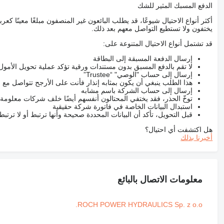
الدفع المسبك المثير للشك
أكثر أنواع الاحتيال شيوعًا، قد يطلب البائعون غير المنصفون مبلغًا معينًا 
يختفون ولا تستطيع التواصل معهم بعد ذلك.
قد تشتمل أنواع الاحتيال المتنوعة على:
إرسال الدفعة المسبقة إلى البطاقة
لا تقم بالدفع المسبق بدون مستندات ورقية تؤكد عملية تحويل الأمول
إرسال إلى حساب "الوصي" “Trustee”
هذا الطلب ينبغي أن يكون بمثابه إنذار فأنت على الأرجح تتواصل م
إرسال إلى حساب الشركة باسم مشابه
توخّ الحذر، فقد يختفي المحتالون أنفسهم أيضًا خلف شركات معلومة
استبدال البيانات الخاصة في فاتورة شركة حقيقية
قبل التحويل، تأكد أن البيانات المحددة صحيحة وأنها ترتبط أو لا ترتب
هل اكتشفت أي احتيال؟
أخبرنا بذلك
معلومات الاتصال بالبائع
ROCH POWER HYDRAULICS Sp. z o.o.