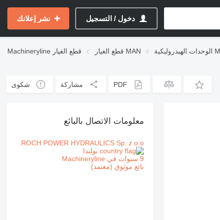
دخول / التسجيل
نشر إعلانك
وليكية MAN
قطع الغيار MAN
قطع الغيار
Machineryline
PDF
مشاركة
شكوى
معلومات الاتصال بالبائع
ROCH POWER HYDRAULICS Sp. z o.o.
بولندا
9 سنوات في Machineryline
بائع موثوق (معتمد)