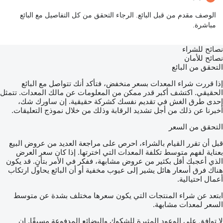
الوصف مقدم من قبل البائع. الرجاء التحقق من كل التفاصيل مع البائع
مباشرة.
نصائح للشراء
نصائح للأمان
التحقق من البائع
إذا قررت شراء المعدات بسعر منخفض، فتأكد أنك تتواصل مع البائع
الحقيقي. اكتشف أكبر قدر ممكن من المعلومات عن مالك المعدات. تتمثل
إحدى طرق الغش في تقديم نفسك كشركة حقيقية. إن ساورك شك،
أخبرنا عن ذلك من أجل تشديد الرقابة وذلك من خلال نموذج التعليقات.
التحقق من السعر
قبل أن تقرر القيام بالشراء، احرص على مراجعة العديد من عروض البيع
بعناية لفهم متوسط تكلفة المعدات التي اخترتها. إذا كان سعر العرض
الذي أعجبك أقل بكثير من عروض مشابهة، ففكر في الأمر بتأنٍ. قد يكون
هناك فرق أسعار هائل يشير إلى عيوب مخفية أو أن البائع يحاول ارتكاب
أعمال احتيالية.
ابتعد عن شراء المنتجات التي يكون سعرها مختلف بشدة عن متوسط
السعر لمعدات مشابهة.
لا توافق على الوعود المثيرة للشكوك والبضائع المدفوعة مسبقًا. إن