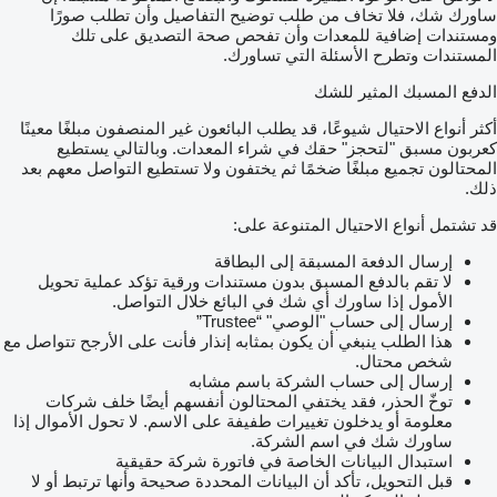
ساورك شك، فلا تخاف من طلب توضيح التفاصيل وأن تطلب صورًا
ومستندات إضافية للمعدات وأن تفحص صحة التصديق على تلك
المستندات وتطرح الأسئلة التي تساورك.
الدفع المسبك المثير للشك
أكثر أنواع الاحتيال شيوعًا، قد يطلب البائعون غير المنصفون مبلغًا معينًا
كعربون مسبق "لتحجز" حقك في شراء المعدات. وبالتالي يستطيع
المحتالون تجميع مبلغًا ضخمًا ثم يختفون ولا تستطيع التواصل معهم بعد
ذلك.
قد تشتمل أنواع الاحتيال المتنوعة على:
إرسال الدفعة المسبقة إلى البطاقة
لا تقم بالدفع المسبق بدون مستندات ورقية تؤكد عملية تحويل
الأمول إذا ساورك أي شك في البائع خلال التواصل.
إرسال إلى حساب "الوصي" “Trustee”
هذا الطلب ينبغي أن يكون بمثابه إنذار فأنت على الأرجح تتواصل مع
شخص محتال.
إرسال إلى حساب الشركة باسم مشابه
توخّ الحذر، فقد يختفي المحتالون أنفسهم أيضًا خلف شركات
معلومة أو يدخلون تغييرات طفيفة على الاسم. لا تحول الأموال إذا
ساورك شك في اسم الشركة.
استبدال البيانات الخاصة في فاتورة شركة حقيقية
قبل التحويل، تأكد أن البيانات المحددة صحيحة وأنها ترتبط أو لا