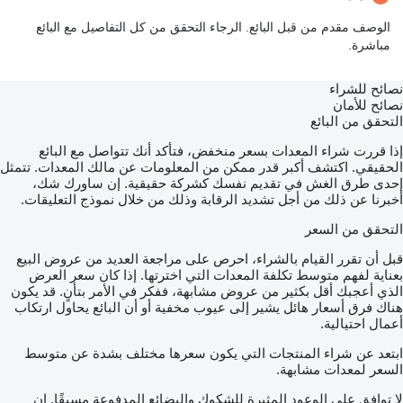
الوصف مقدم من قبل البائع. الرجاء التحقق من كل التفاصيل مع البائع
مباشرة.
نصائح للشراء
نصائح للأمان
التحقق من البائع
إذا قررت شراء المعدات بسعر منخفض، فتأكد أنك تتواصل مع البائع
الحقيقي. اكتشف أكبر قدر ممكن من المعلومات عن مالك المعدات. تتمثل
إحدى طرق الغش في تقديم نفسك كشركة حقيقية. إن ساورك شك،
أخبرنا عن ذلك من أجل تشديد الرقابة وذلك من خلال نموذج التعليقات.
التحقق من السعر
قبل أن تقرر القيام بالشراء، احرص على مراجعة العديد من عروض البيع
بعناية لفهم متوسط تكلفة المعدات التي اخترتها. إذا كان سعر العرض
الذي أعجبك أقل بكثير من عروض مشابهة، ففكر في الأمر بتأنٍ. قد يكون
هناك فرق أسعار هائل يشير إلى عيوب مخفية أو أن البائع يحاول ارتكاب
أعمال احتيالية.
ابتعد عن شراء المنتجات التي يكون سعرها مختلف بشدة عن متوسط
السعر لمعدات مشابهة.
لا توافق على الوعود المثيرة للشكوك والبضائع المدفوعة مسبقًا. إن