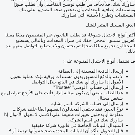
ساورك شك، فلا تخاف من طلب توضيح التفاصيل وأن تطلب صورًا
ومستندات إضافية للمعدات وأن تفحص صحة التصديق على تلك
المستندات وتطرح الأسئلة التي تساورك.
الدفع المسبك المثير للشك
أكثر أنواع الاحتيال شيوعًا، قد يطلب البائعون غير المنصفون مبلغًا معينًا
كعربون مسبق "لتحجز" حقك في شراء المعدات. وبالتالي يستطيع
المحتالون تجميع مبلغًا ضخمًا ثم يختفون ولا تستطيع التواصل معهم بعد
ذلك.
قد تشتمل أنواع الاحتيال المتنوعة على:
إرسال الدفعة المسبقة إلى البطاقة
لا تقم بالدفع المسبق بدون مستندات ورقية تؤكد عملية تحويل
الأمول إذا ساورك أي شك في البائع خلال التواصل.
إرسال إلى حساب "الوصي" “Trustee”
هذا الطلب ينبغي أن يكون بمثابه إنذار فأنت على الأرجح تتواصل مع
شخص محتال.
إرسال إلى حساب الشركة باسم مشابه
توخّ الحذر، فقد يختفي المحتالون أنفسهم أيضًا خلف شركات
معلومة أو يدخلون تغييرات طفيفة على الاسم. لا تحول الأموال إذا
ساورك شك في اسم الشركة.
استبدال البيانات الخاصة في فاتورة شركة حقيقية
قبل التحويل، تأكد أن البيانات المحددة صحيحة وأنها ترتبط أو لا