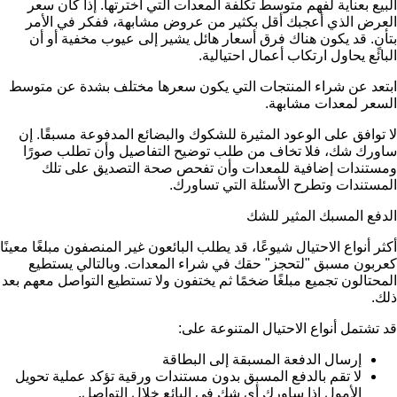
البيع بعناية لفهم متوسط تكلفة المعدات التي اخترتها. إذا كان سعر
العرض الذي أعجبك أقل بكثير من عروض مشابهة، ففكر في الأمر
بتأنٍ. قد يكون هناك فرق أسعار هائل يشير إلى عيوب مخفية أو أن
البائع يحاول ارتكاب أعمال احتيالية.
ابتعد عن شراء المنتجات التي يكون سعرها مختلف بشدة عن متوسط
السعر لمعدات مشابهة.
لا توافق على الوعود المثيرة للشكوك والبضائع المدفوعة مسبقًا. إن
ساورك شك، فلا تخاف من طلب توضيح التفاصيل وأن تطلب صورًا
ومستندات إضافية للمعدات وأن تفحص صحة التصديق على تلك
المستندات وتطرح الأسئلة التي تساورك.
الدفع المسبك المثير للشك
أكثر أنواع الاحتيال شيوعًا، قد يطلب البائعون غير المنصفون مبلغًا معينًا
كعربون مسبق "لتحجز" حقك في شراء المعدات. وبالتالي يستطيع
المحتالون تجميع مبلغًا ضخمًا ثم يختفون ولا تستطيع التواصل معهم بعد
ذلك.
قد تشتمل أنواع الاحتيال المتنوعة على:
إرسال الدفعة المسبقة إلى البطاقة
لا تقم بالدفع المسبق بدون مستندات ورقية تؤكد عملية تحويل
الأمول إذا ساورك أي شك في البائع خلال التواصل.