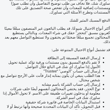
ساورك شك، فلا تخاف من طلب توضيح التفاصيل وأن تطلب صورًا
ومستندات إضافية للمعدات وأن تفحص صحة التصديق على تلك
المستندات وتطرح الأسئلة التي تساورك.
الدفع المسبك المثير للشك
أكثر أنواع الاحتيال شيوعًا، قد يطلب البائعون غير المنصفون مبلغًا معينًا
كعربون مسبق "لتحجز" حقك في شراء المعدات. وبالتالي يستطيع
المحتالون تجميع مبلغًا ضخمًا ثم يختفون ولا تستطيع التواصل معهم بعد
ذلك.
قد تشتمل أنواع الاحتيال المتنوعة على:
إرسال الدفعة المسبقة إلى البطاقة
لا تقم بالدفع المسبق بدون مستندات ورقية تؤكد عملية تحويل
الأمول إذا ساورك أي شك في البائع خلال التواصل.
إرسال إلى حساب "الوصي" “Trustee”
هذا الطلب ينبغي أن يكون بمثابه إنذار فأنت على الأرجح تتواصل مع
شخص محتال.
إرسال إلى حساب الشركة باسم مشابه
توخّ الحذر، فقد يختفي المحتالون أنفسهم أيضًا خلف شركات
معلومة أو يدخلون تغييرات طفيفة على الاسم. لا تحول الأموال إذا
ساورك شك في اسم الشركة.
استبدال البيانات الخاصة في فاتورة شركة حقيقية
قبل التحويل، تأكد أن البيانات المحددة صحيحة وأنها ترتبط أو لا