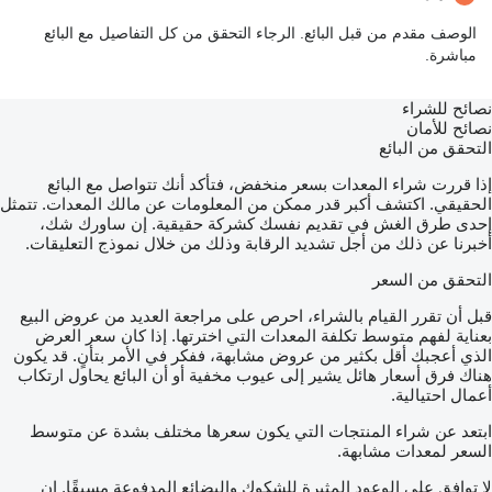
الوصف مقدم من قبل البائع. الرجاء التحقق من كل التفاصيل مع البائع
مباشرة.
نصائح للشراء
نصائح للأمان
التحقق من البائع
إذا قررت شراء المعدات بسعر منخفض، فتأكد أنك تتواصل مع البائع
الحقيقي. اكتشف أكبر قدر ممكن من المعلومات عن مالك المعدات. تتمثل
إحدى طرق الغش في تقديم نفسك كشركة حقيقية. إن ساورك شك،
أخبرنا عن ذلك من أجل تشديد الرقابة وذلك من خلال نموذج التعليقات.
التحقق من السعر
قبل أن تقرر القيام بالشراء، احرص على مراجعة العديد من عروض البيع
بعناية لفهم متوسط تكلفة المعدات التي اخترتها. إذا كان سعر العرض
الذي أعجبك أقل بكثير من عروض مشابهة، ففكر في الأمر بتأنٍ. قد يكون
هناك فرق أسعار هائل يشير إلى عيوب مخفية أو أن البائع يحاول ارتكاب
أعمال احتيالية.
ابتعد عن شراء المنتجات التي يكون سعرها مختلف بشدة عن متوسط
السعر لمعدات مشابهة.
لا توافق على الوعود المثيرة للشكوك والبضائع المدفوعة مسبقًا. إن