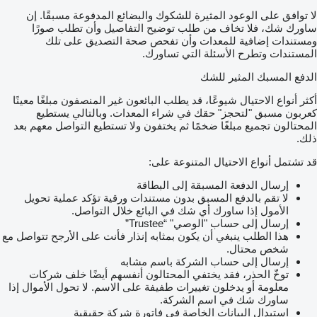
لا توافق على الوعود المثيرة للشكوك والبضائع المدفوعة مسبقًا. إن
ساورك شك، فلا تخاف من طلب توضيح التفاصيل وأن تطلب صورًا
ومستندات إضافية للمعدات وأن تفحص صحة التصديق على تلك
المستندات وتطرح الأسئلة التي تساورك.
الدفع المسبك المثير للشك
أكثر أنواع الاحتيال شيوعًا، قد يطلب البائعون غير المنصفون مبلغًا معينًا
كعربون مسبق "لتحجز" حقك في شراء المعدات. وبالتالي يستطيع
المحتالون تجميع مبلغًا ضخمًا ثم يختفون ولا تستطيع التواصل معهم بعد
ذلك.
قد تشتمل أنواع الاحتيال المتنوعة على:
إرسال الدفعة المسبقة إلى البطاقة
لا تقم بالدفع المسبق بدون مستندات ورقية تؤكد عملية تحويل
الأمول إذا ساورك أي شك في البائع خلال التواصل.
إرسال إلى حساب "الوصي" “Trustee”
هذا الطلب ينبغي أن يكون بمثابه إنذار فأنت على الأرجح تتواصل مع
شخص محتال.
إرسال إلى حساب الشركة باسم مشابه
توخّ الحذر، فقد يختفي المحتالون أنفسهم أيضًا خلف شركات
معلومة أو يدخلون تغييرات طفيفة على الاسم. لا تحول الأموال إذا
ساورك شك في اسم الشركة.
استبدال البيانات الخاصة في فاتورة شركة حقيقية