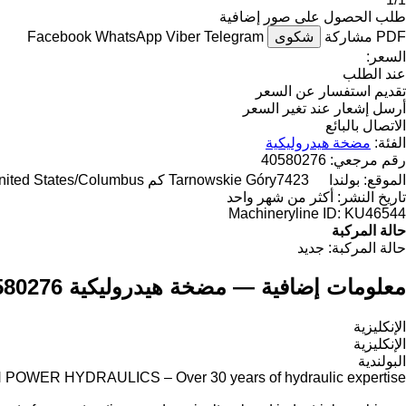
طلب الحصول على صور إضافية
PDF
مشاركة
شكوى
Telegram
Viber
WhatsApp
Facebook
السعر:
عند الطلب
تقديم استفسار عن السعر
أرسل إشعار عند تغير السعر
الاتصال بالبائع
الفئة:
مضخة هيدروليكية
رقم مرجعي:
40580276
الموقع:
بولندا
7423 كم to "United States/Columbus"
Tarnowskie Góry
تاريخ النشر:
أكثر من شهر واحد
Machineryline ID:
KU46544
حالة المركبة
حالة المركبة:
جديد
معلومات إضافية — مضخة هيدروليكية OMSI Trasmissioni 40580276
الإنكليزية
الإنكليزية
البولندية
POWER HYDRAULICS – Over 30 years of hydraulic expertise.