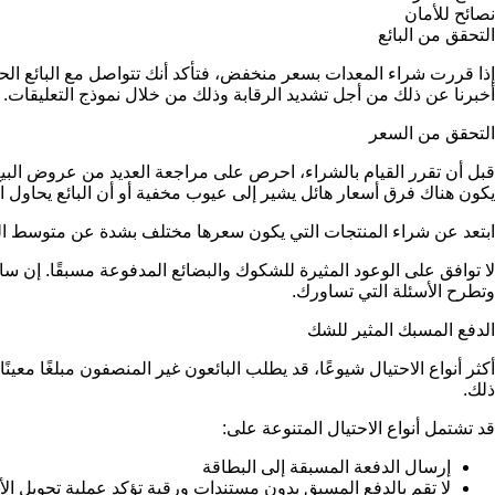
نصائح للأمان
التحقق من البائع
إذا قررت شراء المعدات بسعر منخفض، فتأكد أنك تتواصل مع البائع 
أخبرنا عن ذلك من أجل تشديد الرقابة وذلك من خلال نموذج التعليقات.
التحقق من السعر
قبل أن تقرر القيام بالشراء، احرص على مراجعة العديد من عروض البيع 
يكون هناك فرق أسعار هائل يشير إلى عيوب مخفية أو أن البائع يحاول ار
ابتعد عن شراء المنتجات التي يكون سعرها مختلف بشدة عن متوسط ا
لا توافق على الوعود المثيرة للشكوك والبضائع المدفوعة مسبقًا. إ
وتطرح الأسئلة التي تساورك.
الدفع المسبك المثير للشك
أكثر أنواع الاحتيال شيوعًا، قد يطلب البائعون غير المنصفون مبلغًا مع
ذلك.
قد تشتمل أنواع الاحتيال المتنوعة على:
إرسال الدفعة المسبقة إلى البطاقة
لا تقم بالدفع المسبق بدون مستندات ورقية تؤكد عملية تحويل ال