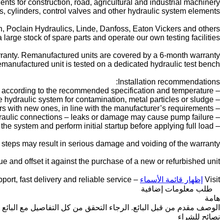
nts for construction, road, agricultural and industrial machinery.
, cylinders, control valves and other hydraulic system elements.
 Poclain Hydraulics, Linde, Danfoss, Eaton Vickers and others.
large stock of spare parts and operate our own testing facilities.
anty. Remanufactured units are covered by a 6-month warranty.
manufactured unit is tested on a dedicated hydraulic test bench.
Installation recommendations:
– Fill the pump with the correct hydraulic oil according to the recommended specification and temperature.
– Check the hydraulic system for contamination, metal particles or sludge.
– Replace all hydraulic filters with new ones, in line with the manufacturer’s requirements.
– Inspect hoses, valves and hydraulic connections – leaks or damage may cause pump failure.
– Properly bleed the system and perform initial startup before applying full load.
e steps may result in serious damage and voiding of the warranty.
e and offset it against the purchase of a new or refurbished unit.
Visit
إظهار قائمة الأسماء
– we provide expert support, fast delivery and reliable service
طلب معلومات إضافية
هامة
الوصف مقدم من قبل البائع. الرجاء التحقق من كل التفاصيل مع البائع 
نصائح للشراء