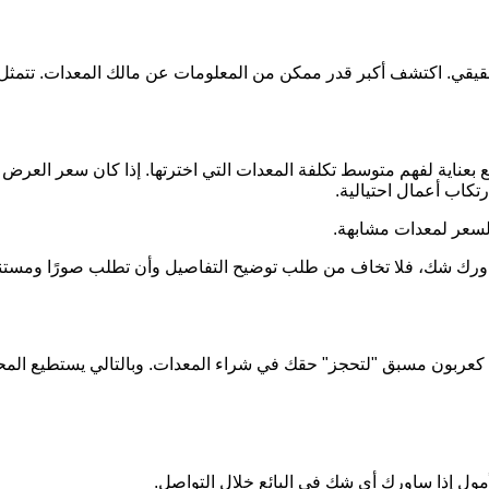
الحقيقي. اكتشف أكبر قدر ممكن من المعلومات عن مالك المعدات. ت
بعناية لفهم متوسط تكلفة المعدات التي اخترتها. إذا كان سعر العرض 
تكاب أعمال احتيالية.
لسعر لمعدات مشابهة.
ن ساورك شك، فلا تخاف من طلب توضيح التفاصيل وأن تطلب صورًا ومس
ينًا كعربون مسبق "لتحجز" حقك في شراء المعدات. وبالتالي يستطيع المح
أمول إذا ساورك أي شك في البائع خلال التواصل.