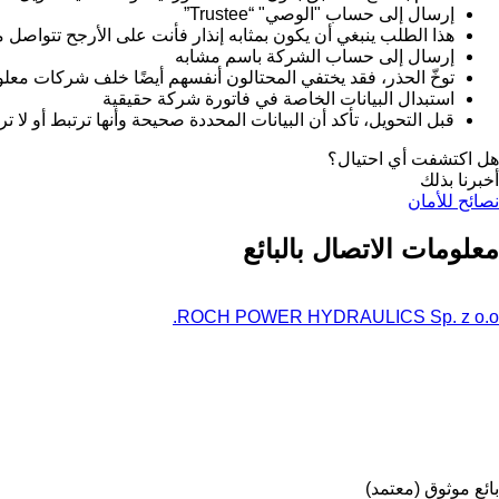
إرسال إلى حساب "الوصي" “Trustee”
هذا الطلب ينبغي أن يكون بمثابه إنذار فأنت على الأرجح تتواص
إرسال إلى حساب الشركة باسم مشابه
توخّ الحذر، فقد يختفي المحتالون أنفسهم أيضًا خلف شركات معل
استبدال البيانات الخاصة في فاتورة شركة حقيقية
قبل التحويل، تأكد أن البيانات المحددة صحيحة وأنها ترتبط أو لا ت
هل اكتشفت أي احتيال؟
أخبرنا بذلك
نصائح للأمان
معلومات الاتصال بالبائع
ROCH POWER HYDRAULICS Sp. z o.o.
بائع موثوق (معتمد)