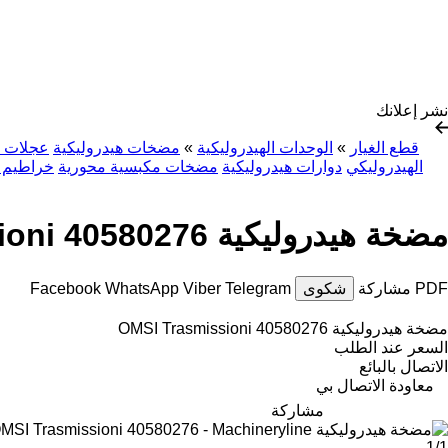
نشر إعلانك
قطع الغيار
»
الوحدات الهيدروليكية
»
مضخات هيدروليكية
عجلات م
الهيدروليكي
دوارات هيدروليكية
مضخات مكبسية محورية
خراطيم ا
مضخة هيدروليكية OMSI Trasmissioni 40580276
PDF
مشاركة
شكوى
Telegram
Viber
WhatsApp
Facebook
مضخة هيدروليكية OMSI Trasmissioni 40580276
السعر عند الطلب
الاتصال بالبائع
معاودة الاتصال بي
مشاركة
1/1