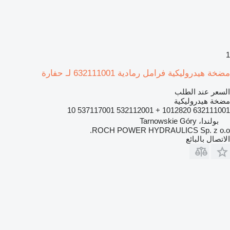
1
مضخة هيدروليكية فرامل رمادية 632111001 لـ حفارة
السعر عند الطلب
مضخة هيدروليكية
632111001 1012820 + 532112001 537117001 10
بولندا، Tarnowskie Góry
ROCH POWER HYDRAULICS Sp. z o.o.
الاتصال بالبائع