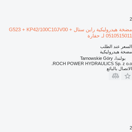
2
مضخة هيدروليكية راين ستال G523 + KP42/100C10JV00 +
0510515011 لـ حفارة
السعر عند الطلب
مضخة هيدروليكية
بولندا، Tarnowskie Góry
ROCH POWER HYDRAULICS Sp. z o.o.
الاتصال بالبائع
2