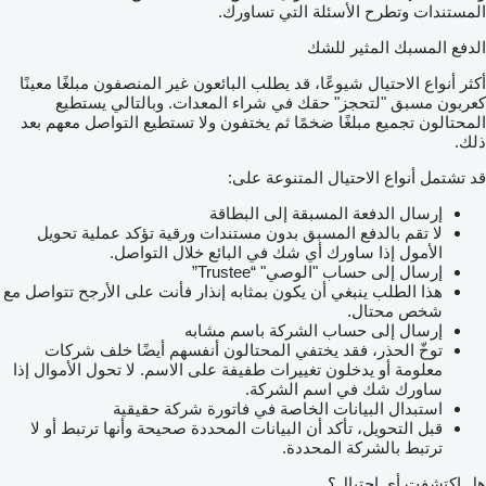
المستندات وتطرح الأسئلة التي تساورك.
الدفع المسبك المثير للشك
أكثر أنواع الاحتيال شيوعًا، قد يطلب البائعون غير المنصفون مبلغًا معينًا
كعربون مسبق "لتحجز" حقك في شراء المعدات. وبالتالي يستطيع
المحتالون تجميع مبلغًا ضخمًا ثم يختفون ولا تستطيع التواصل معهم بعد
ذلك.
قد تشتمل أنواع الاحتيال المتنوعة على:
إرسال الدفعة المسبقة إلى البطاقة
لا تقم بالدفع المسبق بدون مستندات ورقية تؤكد عملية تحويل
الأمول إذا ساورك أي شك في البائع خلال التواصل.
إرسال إلى حساب "الوصي" “Trustee”
هذا الطلب ينبغي أن يكون بمثابه إنذار فأنت على الأرجح تتواصل مع
شخص محتال.
إرسال إلى حساب الشركة باسم مشابه
توخّ الحذر، فقد يختفي المحتالون أنفسهم أيضًا خلف شركات
معلومة أو يدخلون تغييرات طفيفة على الاسم. لا تحول الأموال إذا
ساورك شك في اسم الشركة.
استبدال البيانات الخاصة في فاتورة شركة حقيقية
قبل التحويل، تأكد أن البيانات المحددة صحيحة وأنها ترتبط أو لا
ترتبط بالشركة المحددة.
هل اكتشفت أي احتيال؟