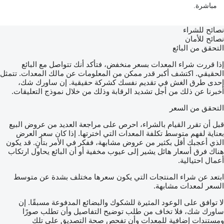
مباشرة.
نصائح للشراء
نصائح للأمان
التحقق من البائع
إذا قررت شراء المعدات بسعر منخفض، فتأكد أنك تتواصل مع البائع
الحقيقي. اكتشف أكبر قدر ممكن من المعلومات عن مالك المعدات. تتمثل
إحدى طرق الغش في تقديم نفسك كشركة حقيقية. إن ساورك شك،
أخبرنا عن ذلك من أجل تشديد الرقابة وذلك من خلال نموذج التعليقات.
التحقق من السعر
قبل أن تقرر القيام بالشراء، احرص على مراجعة العديد من عروض البيع
بعناية لفهم متوسط تكلفة المعدات التي اخترتها. إذا كان سعر العرض
الذي أعجبك أقل بكثير من عروض مشابهة، ففكر في الأمر بتأنٍ. قد يكون
هناك فرق أسعار هائل يشير إلى عيوب مخفية أو أن البائع يحاول ارتكاب
أعمال احتيالية.
ابتعد عن شراء المنتجات التي يكون سعرها مختلف بشدة عن متوسط
السعر لمعدات مشابهة.
لا توافق على الوعود المثيرة للشكوك والبضائع المدفوعة مسبقًا. إن
ساورك شك، فلا تخاف من طلب توضيح التفاصيل وأن تطلب صورًا
ومستندات إضافية للمعدات وأن تفحص صحة التصديق على تلك