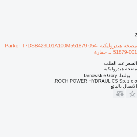
2
مضخة هيدروليكية Parker T7DSB423L01A100M551879 054-
51879-001 لـ حفارة
السعر عند الطلب
مضخة هيدروليكية
بولندا، Tarnowskie Góry
ROCH POWER HYDRAULICS Sp. z o.o.
الاتصال بالبائع