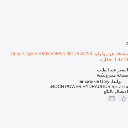
2
مضخة هيدروليكية Atlas Copco R902548054 3217876250
4770 لـ حفارة
السعر عند الطلب
مضخة هيدروليكية
بولندا، Tarnowskie Góry
ROCH POWER HYDRAULICS Sp. z o.o.
الاتصال بالبائع