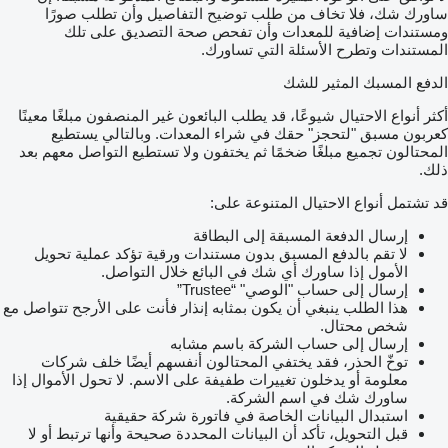
ساورك شك، فلا تخاف من طلب توضيح التفاصيل وأن تطلب صورًا
ومستندات إضافية للمعدات وأن تفحص صحة التصديق على تلك
المستندات وتطرح الأسئلة التي تساورك.
الدفع المسبك المثير للشك
أكثر أنواع الاحتيال شيوعًا، قد يطلب البائعون غير المنصفون مبلغًا معينًا
كعربون مسبق "لتحجز" حقك في شراء المعدات. وبالتالي يستطيع
المحتالون تجميع مبلغًا ضخمًا ثم يختفون ولا تستطيع التواصل معهم بعد
ذلك.
قد تشتمل أنواع الاحتيال المتنوعة على:
إرسال الدفعة المسبقة إلى البطاقة
لا تقم بالدفع المسبق بدون مستندات ورقية تؤكد عملية تحويل
الأمول إذا ساورك أي شك في البائع خلال التواصل.
إرسال إلى حساب "الوصي" “Trustee”
هذا الطلب ينبغي أن يكون بمثابه إنذار فأنت على الأرجح تتواصل مع
شخص محتال.
إرسال إلى حساب الشركة باسم مشابه
توخّ الحذر، فقد يختفي المحتالون أنفسهم أيضًا خلف شركات
معلومة أو يدخلون تغييرات طفيفة على الاسم. لا تحول الأموال إذا
ساورك شك في اسم الشركة.
استبدال البيانات الخاصة في فاتورة شركة حقيقية
قبل التحويل، تأكد أن البيانات المحددة صحيحة وأنها ترتبط أو لا