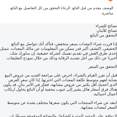
الوصف مقدم من قبل البائع. الرجاء التحقق من كل التفاصيل مع البائع
مباشرة.
نصائح للشراء
نصائح للأمان
التحقق من البائع
إذا قررت شراء المعدات بسعر منخفض، فتأكد أنك تتواصل مع البائع
الحقيقي. اكتشف أكبر قدر ممكن من المعلومات عن مالك المعدات. تتمثل
إحدى طرق الغش في تقديم نفسك كشركة حقيقية. إن ساورك شك،
أخبرنا عن ذلك من أجل تشديد الرقابة وذلك من خلال نموذج التعليقات.
التحقق من السعر
قبل أن تقرر القيام بالشراء، احرص على مراجعة العديد من عروض البيع
بعناية لفهم متوسط تكلفة المعدات التي اخترتها. إذا كان سعر العرض
الذي أعجبك أقل بكثير من عروض مشابهة، ففكر في الأمر بتأنٍ. قد يكون
هناك فرق أسعار هائل يشير إلى عيوب مخفية أو أن البائع يحاول ارتكاب
أعمال احتيالية.
ابتعد عن شراء المنتجات التي يكون سعرها مختلف بشدة عن متوسط
السعر لمعدات مشابهة.
لا توافق على الوعود المثيرة للشكوك والبضائع المدفوعة مسبقًا. إن