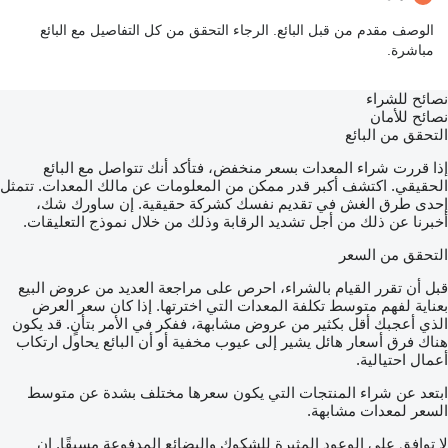
الوصف مقدم من قبل البائع. الرجاء التحقق من كل التفاصيل مع البائع
مباشرة.
نصائح للشراء
نصائح للأمان
التحقق من البائع
إذا قررت شراء المعدات بسعر منخفض، فتأكد أنك تتواصل مع البائع
الحقيقي. اكتشف أكبر قدر ممكن من المعلومات عن مالك المعدات. تتمثل
إحدى طرق الغش في تقديم نفسك كشركة حقيقية. إن ساورك شك،
أخبرنا عن ذلك من أجل تشديد الرقابة وذلك من خلال نموذج التعليقات.
التحقق من السعر
قبل أن تقرر القيام بالشراء، احرص على مراجعة العديد من عروض البيع
بعناية لفهم متوسط تكلفة المعدات التي اخترتها. إذا كان سعر العرض
الذي أعجبك أقل بكثير من عروض مشابهة، ففكر في الأمر بتأنٍ. قد يكون
هناك فرق أسعار هائل يشير إلى عيوب مخفية أو أن البائع يحاول ارتكاب
أعمال احتيالية.
ابتعد عن شراء المنتجات التي يكون سعرها مختلف بشدة عن متوسط
السعر لمعدات مشابهة.
لا توافق على الوعود المثيرة للشكوك والبضائع المدفوعة مسبقًا. إن