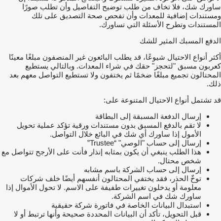
ساورك شك، فلا تخاف من طلب توضيح التفاصيل وأن تطلب صورًا
ومستندات إضافية للمعدات وأن تفحص صحة التصديق على تلك
المستندات وتطرح الأسئلة التي تساورك.
الدفع المسبك المثير للشك
أكثر أنواع الاحتيال شيوعًا، قد يطلب البائعون غير المنصفون مبلغًا معينًا
كعربون مسبق "لتحجز" حقك في شراء المعدات. وبالتالي يستطيع
المحتالون تجميع مبلغًا ضخمًا ثم يختفون ولا تستطيع التواصل معهم بعد
ذلك.
قد تشتمل أنواع الاحتيال المتنوعة على:
إرسال الدفعة المسبقة إلى البطاقة
لا تقم بالدفع المسبق بدون مستندات ورقية تؤكد عملية تحويل
الأمول إذا ساورك أي شك في البائع خلال التواصل.
إرسال إلى حساب "الوصي" “Trustee”
هذا الطلب ينبغي أن يكون بمثابه إنذار فأنت على الأرجح تتواصل مع
شخص محتال.
إرسال إلى حساب الشركة باسم مشابه
توخّ الحذر، فقد يختفي المحتالون أنفسهم أيضًا خلف شركات
معلومة أو يدخلون تغييرات طفيفة على الاسم. لا تحول الأموال إذا
ساورك شك في اسم الشركة.
استبدال البيانات الخاصة في فاتورة شركة حقيقية
قبل التحويل، تأكد أن البيانات المحددة صحيحة وأنها ترتبط أو لا