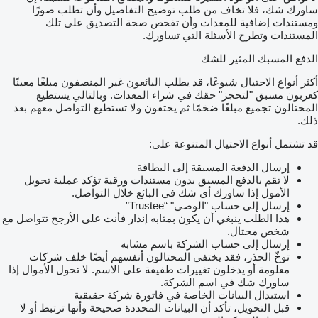
ساورك شك، فلا تخاف من طلب توضيح التفاصيل وأن تطلب صورًا
ومستندات إضافية للمعدات وأن تفحص صحة التصديق على تلك
المستندات وتطرح الأسئلة التي تساورك.
الدفع المسبك المثير للشك
أكثر أنواع الاحتيال شيوعًا، قد يطلب البائعون غير المنصفون مبلغًا معينًا
كعربون مسبق "لتحجز" حقك في شراء المعدات. وبالتالي يستطيع
المحتالون تجميع مبلغًا ضخمًا ثم يختفون ولا تستطيع التواصل معهم بعد
ذلك.
قد تشتمل أنواع الاحتيال المتنوعة على:
إرسال الدفعة المسبقة إلى البطاقة
لا تقم بالدفع المسبق بدون مستندات ورقية تؤكد عملية تحويل
الأمول إذا ساورك أي شك في البائع خلال التواصل.
إرسال إلى حساب "الوصي" “Trustee”
هذا الطلب ينبغي أن يكون بمثابه إنذار فأنت على الأرجح تتواصل مع
شخص محتال.
إرسال إلى حساب الشركة باسم مشابه
توخّ الحذر، فقد يختفي المحتالون أنفسهم أيضًا خلف شركات
معلومة أو يدخلون تغييرات طفيفة على الاسم. لا تحول الأموال إذا
ساورك شك في اسم الشركة.
استبدال البيانات الخاصة في فاتورة شركة حقيقية
قبل التحويل، تأكد أن البيانات المحددة صحيحة وأنها ترتبط أو لا