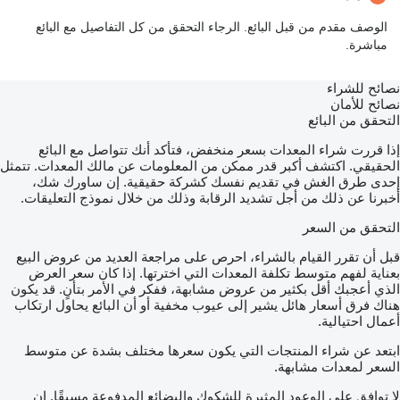
الوصف مقدم من قبل البائع. الرجاء التحقق من كل التفاصيل مع البائع
مباشرة.
نصائح للشراء
نصائح للأمان
التحقق من البائع
إذا قررت شراء المعدات بسعر منخفض، فتأكد أنك تتواصل مع البائع
الحقيقي. اكتشف أكبر قدر ممكن من المعلومات عن مالك المعدات. تتمثل
إحدى طرق الغش في تقديم نفسك كشركة حقيقية. إن ساورك شك،
أخبرنا عن ذلك من أجل تشديد الرقابة وذلك من خلال نموذج التعليقات.
التحقق من السعر
قبل أن تقرر القيام بالشراء، احرص على مراجعة العديد من عروض البيع
بعناية لفهم متوسط تكلفة المعدات التي اخترتها. إذا كان سعر العرض
الذي أعجبك أقل بكثير من عروض مشابهة، ففكر في الأمر بتأنٍ. قد يكون
هناك فرق أسعار هائل يشير إلى عيوب مخفية أو أن البائع يحاول ارتكاب
أعمال احتيالية.
ابتعد عن شراء المنتجات التي يكون سعرها مختلف بشدة عن متوسط
السعر لمعدات مشابهة.
لا توافق على الوعود المثيرة للشكوك والبضائع المدفوعة مسبقًا. إن