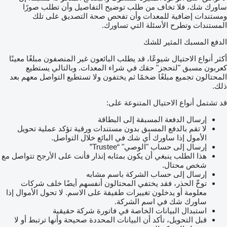
ساورك شك، فلا تخاف من طلب توضيح التفاصيل وأن تطلب صورًا
ومستندات إضافية للمعدات وأن تفحص صحة التصديق على تلك
المستندات وتطرح الأسئلة التي تساورك.
الدفع المسبك المثير للشك
أكثر أنواع الاحتيال شيوعًا، قد يطلب البائعون غير المنصفون مبلغًا معينًا
كعربون مسبق "لتحجز" حقك في شراء المعدات. وبالتالي يستطيع
المحتالون تجميع مبلغًا ضخمًا ثم يختفون ولا تستطيع التواصل معهم بعد
ذلك.
قد تشتمل أنواع الاحتيال المتنوعة على:
إرسال الدفعة المسبقة إلى البطاقة
لا تقم بالدفع المسبق بدون مستندات ورقية تؤكد عملية تحويل
الأمول إذا ساورك أي شك في البائع خلال التواصل.
إرسال إلى حساب "الوصي" “Trustee”
هذا الطلب ينبغي أن يكون بمثابه إنذار فأنت على الأرجح تتواصل مع
شخص محتال.
إرسال إلى حساب الشركة باسم مشابه
توخّ الحذر، فقد يختفي المحتالون أنفسهم أيضًا خلف شركات
معلومة أو يدخلون تغييرات طفيفة على الاسم. لا تحول الأموال إذا
ساورك شك في اسم الشركة.
استبدال البيانات الخاصة في فاتورة شركة حقيقية
قبل التحويل، تأكد أن البيانات المحددة صحيحة وأنها ترتبط أو لا