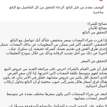
الوصف مقدم من قبل البائع. الرجاء التحقق من كل التفاصيل مع البائع
مباشرة.
نصائح للشراء
نصائح للأمان
التحقق من البائع
إذا قررت شراء المعدات بسعر منخفض، فتأكد أنك تتواصل مع البائع
الحقيقي. اكتشف أكبر قدر ممكن من المعلومات عن مالك المعدات. تتمثل
إحدى طرق الغش في تقديم نفسك كشركة حقيقية. إن ساورك شك،
أخبرنا عن ذلك من أجل تشديد الرقابة وذلك من خلال نموذج التعليقات.
التحقق من السعر
قبل أن تقرر القيام بالشراء، احرص على مراجعة العديد من عروض البيع
بعناية لفهم متوسط تكلفة المعدات التي اخترتها. إذا كان سعر العرض
الذي أعجبك أقل بكثير من عروض مشابهة، ففكر في الأمر بتأنٍ. قد يكون
هناك فرق أسعار هائل يشير إلى عيوب مخفية أو أن البائع يحاول ارتكاب
أعمال احتيالية.
ابتعد عن شراء المنتجات التي يكون سعرها مختلف بشدة عن متوسط
السعر لمعدات مشابهة.
لا توافق على الوعود المثيرة للشكوك والبضائع المدفوعة مسبقًا. إن