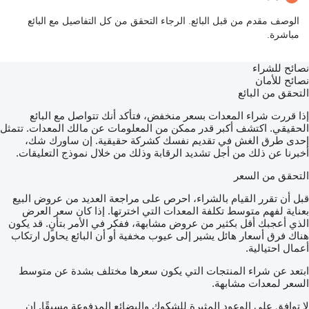
الوصف مقدم من قبل البائع. الرجاء التحقق من كل التفاصيل مع البائع
مباشرة.
نصائح للشراء
نصائح للأمان
التحقق من البائع
إذا قررت شراء المعدات بسعر منخفض، فتأكد أنك تتواصل مع البائع
الحقيقي. اكتشف أكبر قدر ممكن من المعلومات عن مالك المعدات. تتمثل
إحدى طرق الغش في تقديم نفسك كشركة حقيقية. إن ساورك شك،
أخبرنا عن ذلك من أجل تشديد الرقابة وذلك من خلال نموذج التعليقات.
التحقق من السعر
قبل أن تقرر القيام بالشراء، احرص على مراجعة العديد من عروض البيع
بعناية لفهم متوسط تكلفة المعدات التي اخترتها. إذا كان سعر العرض
الذي أعجبك أقل بكثير من عروض مشابهة، ففكر في الأمر بتأنٍ. قد يكون
هناك فرق أسعار هائل يشير إلى عيوب مخفية أو أن البائع يحاول ارتكاب
أعمال احتيالية.
ابتعد عن شراء المنتجات التي يكون سعرها مختلف بشدة عن متوسط
السعر لمعدات مشابهة.
لا توافق على الوعود المثيرة للشكوك والبضائع المدفوعة مسبقًا. إن