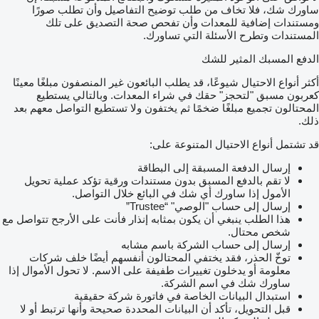
ساورك شك، فلا تخاف من طلب توضيح التفاصيل وأن تطلب صورًا
ومستندات إضافية للمعدات وأن تفحص صحة التصديق على تلك
المستندات وتطرح الأسئلة التي تساورك.
الدفع المسبك المثير للشك
أكثر أنواع الاحتيال شيوعًا، قد يطلب البائعون غير المنصفون مبلغًا معينًا
كعربون مسبق "لتحجز" حقك في شراء المعدات. وبالتالي يستطيع
المحتالون تجميع مبلغًا ضخمًا ثم يختفون ولا تستطيع التواصل معهم بعد
ذلك.
قد تشتمل أنواع الاحتيال المتنوعة على:
إرسال الدفعة المسبقة إلى البطاقة
لا تقم بالدفع المسبق بدون مستندات ورقية تؤكد عملية تحويل
الأمول إذا ساورك أي شك في البائع خلال التواصل.
إرسال إلى حساب "الوصي" “Trustee”
هذا الطلب ينبغي أن يكون بمثابه إنذار فأنت على الأرجح تتواصل مع
شخص محتال.
إرسال إلى حساب الشركة باسم مشابه
توخّ الحذر، فقد يختفي المحتالون أنفسهم أيضًا خلف شركات
معلومة أو يدخلون تغييرات طفيفة على الاسم. لا تحول الأموال إذا
ساورك شك في اسم الشركة.
استبدال البيانات الخاصة في فاتورة شركة حقيقية
قبل التحويل، تأكد أن البيانات المحددة صحيحة وأنها ترتبط أو لا