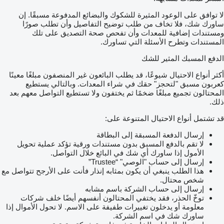
لا توافق على الوعود المثيرة للشكوك والبضائع المدفوعة مسبقًا. إن
ساورك شك، فلا تخاف من طلب توضيح التفاصيل وأن تطلب صورًا
ومستندات إضافية للمعدات وأن تفحص صحة التصديق على تلك
المستندات وتطرح الأسئلة التي تساورك.
الدفع المسبك المثير للشك
أكثر أنواع الاحتيال شيوعًا، قد يطلب البائعون غير المنصفون مبلغًا معينًا
كعربون مسبق "لتحجز" حقك في شراء المعدات. وبالتالي يستطيع
المحتالون تجميع مبلغًا ضخمًا ثم يختفون ولا تستطيع التواصل معهم بعد
ذلك.
قد تشتمل أنواع الاحتيال المتنوعة على:
إرسال الدفعة المسبقة إلى البطاقة
لا تقم بالدفع المسبق بدون مستندات ورقية تؤكد عملية تحويل
الأمول إذا ساورك أي شك في البائع خلال التواصل.
إرسال إلى حساب "الوصي" “Trustee”
هذا الطلب ينبغي أن يكون بمثابه إنذار فأنت على الأرجح تتواصل مع
شخص محتال.
إرسال إلى حساب الشركة باسم مشابه
توخّ الحذر، فقد يختفي المحتالون أنفسهم أيضًا خلف شركات
معلومة أو يدخلون تغييرات طفيفة على الاسم. لا تحول الأموال إذا
ساورك شك في اسم الشركة.