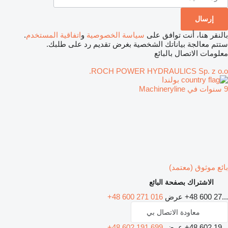
بالنقر هنا، أنت توافق على
سياسة الخصوصية
و
اتفاقية المستخدم
.
ستتم معالجة بياناتك الشخصية بغرض تقديم رد على طلبك.
معلومات الاتصال بالبائع
ROCH POWER HYDRAULICS Sp. z o.o.
بولندا
9 سنوات في Machineryline
بائع موثوق (معتمد)
الاشتراك بصفحة البائع
+48 600 27...
عرض
+48 600 271 016
معاودة الاتصال بي
+48 602 19...
عرض
+48 602 191 699