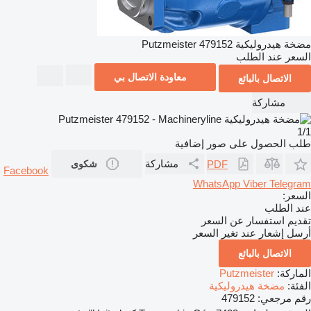
مضخة هيدروليكية Putzmeister 479152
السعر عند الطلب
معاودة الاتصال بي
الاتصال بالبائع
مشاركة
1/1
طلب الحصول على صور إضافية
مشاركة
PDF
شكوى
Facebook
WhatsApp
Viber
Telegram
السعر:
عند الطلب
تقديم استفسار عن السعر
أرسل إشعار عند تغير السعر
الاتصال بالبائع
الماركة:
Putzmeister
الفئة:
مضخة هيدروليكية
رقم مرجعي:
479152