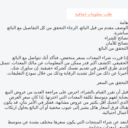
طلب معلومات إضافية
هامة
الوصف مقدم من قبل البائع. الرجاء التحقق من كل التفاصيل مع البائع
مباشرة.
نصائح للشراء
نصائح للأمان
التحقق من البائع
إذا قررت شراء المعدات بسعر منخفض، فتأكد أنك تتواصل مع البائع
الحقيقي. اكتشف أكبر قدر ممكن من المعلومات عن مالك المعدات. تتمثل
إحدى طرق الغش في تقديم نفسك كشركة حقيقية. إن ساورك شك،
أخبرنا عن ذلك من أجل تشديد الرقابة وذلك من خلال نموذج التعليقات.
التحقق من السعر
قبل أن تقرر القيام بالشراء، احرص على مراجعة العديد من عروض البيع
بعناية لفهم متوسط تكلفة المعدات التي اخترتها. إذا كان سعر العرض
الذي أعجبك أقل بكثير من عروض مشابهة، ففكر في الأمر بتأنٍ. قد يكون
هناك فرق أسعار هائل يشير إلى عيوب مخفية أو أن البائع يحاول ارتكاب
أعمال احتيالية.
ابتعد عن شراء المنتجات التي يكون سعرها مختلف بشدة عن متوسط
السعر لمعدات مشابهة.