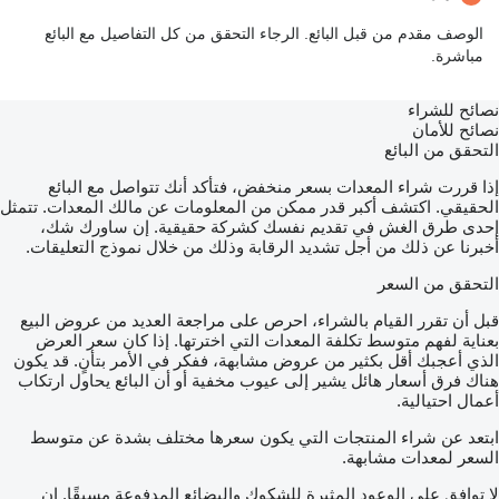
الوصف مقدم من قبل البائع. الرجاء التحقق من كل التفاصيل مع البائع
مباشرة.
نصائح للشراء
نصائح للأمان
التحقق من البائع
إذا قررت شراء المعدات بسعر منخفض، فتأكد أنك تتواصل مع البائع
الحقيقي. اكتشف أكبر قدر ممكن من المعلومات عن مالك المعدات. تتمثل
إحدى طرق الغش في تقديم نفسك كشركة حقيقية. إن ساورك شك،
أخبرنا عن ذلك من أجل تشديد الرقابة وذلك من خلال نموذج التعليقات.
التحقق من السعر
قبل أن تقرر القيام بالشراء، احرص على مراجعة العديد من عروض البيع
بعناية لفهم متوسط تكلفة المعدات التي اخترتها. إذا كان سعر العرض
الذي أعجبك أقل بكثير من عروض مشابهة، ففكر في الأمر بتأنٍ. قد يكون
هناك فرق أسعار هائل يشير إلى عيوب مخفية أو أن البائع يحاول ارتكاب
أعمال احتيالية.
ابتعد عن شراء المنتجات التي يكون سعرها مختلف بشدة عن متوسط
السعر لمعدات مشابهة.
لا توافق على الوعود المثيرة للشكوك والبضائع المدفوعة مسبقًا. إن