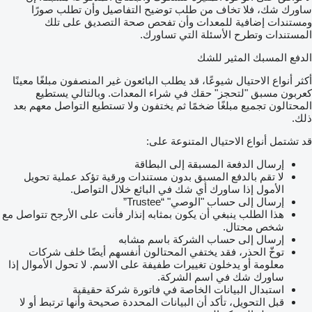
ساورك شك، فلا تخاف من طلب توضيح التفاصيل وأن تطلب صورًا
ومستندات إضافية للمعدات وأن تفحص صحة التصديق على تلك
المستندات وتطرح الأسئلة التي تساورك.
الدفع المسبك المثير للشك
أكثر أنواع الاحتيال شيوعًا، قد يطلب البائعون غير المنصفون مبلغًا معينًا
كعربون مسبق "لتحجز" حقك في شراء المعدات. وبالتالي يستطيع
المحتالون تجميع مبلغًا ضخمًا ثم يختفون ولا تستطيع التواصل معهم بعد
ذلك.
قد تشتمل أنواع الاحتيال المتنوعة على:
إرسال الدفعة المسبقة إلى البطاقة
لا تقم بالدفع المسبق بدون مستندات ورقية تؤكد عملية تحويل
الأمول إذا ساورك أي شك في البائع خلال التواصل.
إرسال إلى حساب "الوصي" “Trustee”
هذا الطلب ينبغي أن يكون بمثابه إنذار فأنت على الأرجح تتواصل مع
شخص محتال.
إرسال إلى حساب الشركة باسم مشابه
توخّ الحذر، فقد يختفي المحتالون أنفسهم أيضًا خلف شركات
معلومة أو يدخلون تغييرات طفيفة على الاسم. لا تحول الأموال إذا
ساورك شك في اسم الشركة.
استبدال البيانات الخاصة في فاتورة شركة حقيقية
قبل التحويل، تأكد أن البيانات المحددة صحيحة وأنها ترتبط أو لا