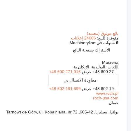
بائع موثوق (معتمد)
متوفرة للبيع:
24606 إعلانات
9
سنوات في Machineryline
الاشتراك بصفحة البائع
Marzena
اللغات:
البولندية، الإنكليزية
+48 600 27...
عرض
+48 600 271 016
معاودة الاتصال بي
+48 602 19...
عرض
+48 602 191 699
www.roch.pl
roch-usa.com
عنوان
بولندا, سيليزيا, 42-605, Tarnowskie Góry, ul. Kopalniana, nr 72