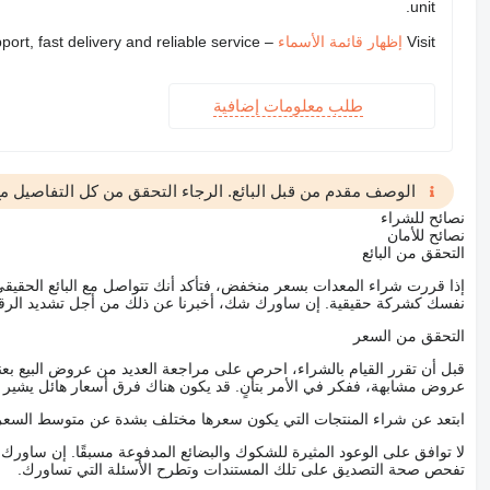
unit.
Visit
إظهار قائمة الأسماء
– we provide expert support, fast delivery and reliable service
طلب معلومات إضافية
الوصف مقدم من قبل البائع. الرجاء التحقق من كل التفاصيل مع 
نصائح للشراء
نصائح للأمان
التحقق من البائع
إذا قررت شراء المعدات بسعر منخفض، فتأكد أنك تتواصل مع البائع الحق
نفسك كشركة حقيقية. إن ساورك شك، أخبرنا عن ذلك من أجل تشديد الرقاب
التحقق من السعر
قبل أن تقرر القيام بالشراء، احرص على مراجعة العديد من عروض البيع بعن
عروض مشابهة، ففكر في الأمر بتأنٍ. قد يكون هناك فرق أسعار هائل يشير إلى
ابتعد عن شراء المنتجات التي يكون سعرها مختلف بشدة عن متوسط السعر
لا توافق على الوعود المثيرة للشكوك والبضائع المدفوعة مسبقًا. إن ساو
تفحص صحة التصديق على تلك المستندات وتطرح الأسئلة التي تساورك.