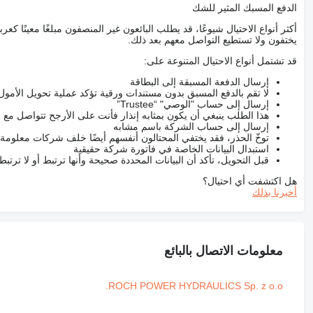
الدفع المسبك المثير للشك
أكثر أنواع الاحتيال شيوعًا، قد يطلب البائعون غير المنصفون مبلغًا معينًا 
يختفون ولا تستطيع التواصل معهم بعد ذلك.
قد تشتمل أنواع الاحتيال المتنوعة على:
إرسال الدفعة المسبقة إلى البطاقة
لا تقم بالدفع المسبق بدون مستندات ورقية تؤكد عملية تحويل الأمول
إرسال إلى حساب "الوصي" “Trustee”
هذا الطلب ينبغي أن يكون بمثابه إنذار فأنت على الأرجح تتواصل م
إرسال إلى حساب الشركة باسم مشابه
توخّ الحذر، فقد يختفي المحتالون أنفسهم أيضًا خلف شركات معلومة
استبدال البيانات الخاصة في فاتورة شركة حقيقية
قبل التحويل، تأكد أن البيانات المحددة صحيحة وأنها ترتبط أو لا ترتب
هل اكتشفت أي احتيال؟
أخبرنا بذلك
معلومات الاتصال بالبائع
ROCH POWER HYDRAULICS Sp. z o.o.