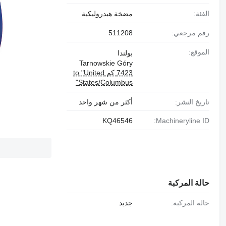
الفئة:
مضخة هيدروليكية
رقم مرجعي:
511208
الموقع:
بولندا
Tarnowskie Góry
7423 كم to "United
States/Columbus"
تاريخ النشر:
أكثر من شهر واحد
KQ46546
Machineryline ID:
حالة المركبة
حالة المركبة:
جديد