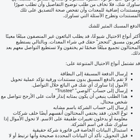
ساورك شك، فلا تخاف من طلب توضيح التفاصيل وأن تطلب صورًا
ومستندات إضافية للمعدات وأن تفحص صحة التصديق على تلك
المستندات وتطرح الأسئلة التي تساورك.
الدفع المسبك المثير للشك
أكثر أنواع الاحتيال شيوعًا، قد يطلب البائعون غير المنصفون مبلغًا معينًا
كعربون مسبق "لتحجز" حقك في شراء المعدات. وبالتالي يستطيع
المحتالون تجميع مبلغًا ضخمًا ثم يختفون ولا تستطيع التواصل معهم بعد
ذلك.
قد تشتمل أنواع الاحتيال المتنوعة على:
إرسال الدفعة المسبقة إلى البطاقة
لا تقم بالدفع المسبق بدون مستندات ورقية تؤكد عملية تحويل
الأمول إذا ساورك أي شك في البائع خلال التواصل.
إرسال إلى حساب "الوصي" “Trustee”
هذا الطلب ينبغي أن يكون بمثابه إنذار فأنت على الأرجح تتواصل مع
شخص محتال.
إرسال إلى حساب الشركة باسم مشابه
توخّ الحذر، فقد يختفي المحتالون أنفسهم أيضًا خلف شركات
معلومة أو يدخلون تغييرات طفيفة على الاسم. لا تحول الأموال إذا
ساورك شك في اسم الشركة.
استبدال البيانات الخاصة في فاتورة شركة حقيقية
قبل التحويل، تأكد أن البيانات المحددة صحيحة وأنها ترتبط أو لا