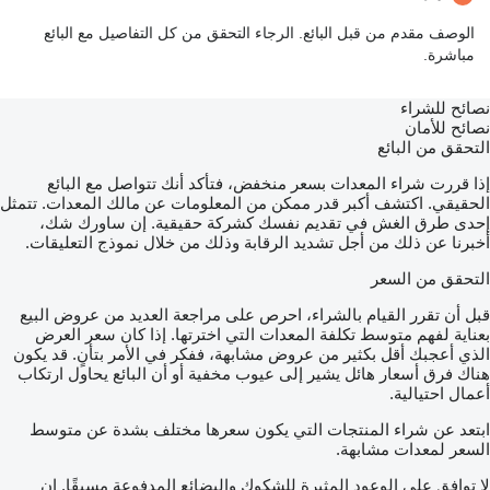
الوصف مقدم من قبل البائع. الرجاء التحقق من كل التفاصيل مع البائع
مباشرة.
نصائح للشراء
نصائح للأمان
التحقق من البائع
إذا قررت شراء المعدات بسعر منخفض، فتأكد أنك تتواصل مع البائع
الحقيقي. اكتشف أكبر قدر ممكن من المعلومات عن مالك المعدات. تتمثل
إحدى طرق الغش في تقديم نفسك كشركة حقيقية. إن ساورك شك،
أخبرنا عن ذلك من أجل تشديد الرقابة وذلك من خلال نموذج التعليقات.
التحقق من السعر
قبل أن تقرر القيام بالشراء، احرص على مراجعة العديد من عروض البيع
بعناية لفهم متوسط تكلفة المعدات التي اخترتها. إذا كان سعر العرض
الذي أعجبك أقل بكثير من عروض مشابهة، ففكر في الأمر بتأنٍ. قد يكون
هناك فرق أسعار هائل يشير إلى عيوب مخفية أو أن البائع يحاول ارتكاب
أعمال احتيالية.
ابتعد عن شراء المنتجات التي يكون سعرها مختلف بشدة عن متوسط
السعر لمعدات مشابهة.
لا توافق على الوعود المثيرة للشكوك والبضائع المدفوعة مسبقًا. إن