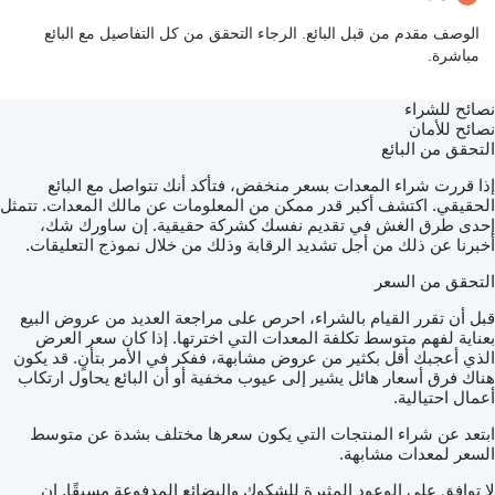
الوصف مقدم من قبل البائع. الرجاء التحقق من كل التفاصيل مع البائع
مباشرة.
نصائح للشراء
نصائح للأمان
التحقق من البائع
إذا قررت شراء المعدات بسعر منخفض، فتأكد أنك تتواصل مع البائع
الحقيقي. اكتشف أكبر قدر ممكن من المعلومات عن مالك المعدات. تتمثل
إحدى طرق الغش في تقديم نفسك كشركة حقيقية. إن ساورك شك،
أخبرنا عن ذلك من أجل تشديد الرقابة وذلك من خلال نموذج التعليقات.
التحقق من السعر
قبل أن تقرر القيام بالشراء، احرص على مراجعة العديد من عروض البيع
بعناية لفهم متوسط تكلفة المعدات التي اخترتها. إذا كان سعر العرض
الذي أعجبك أقل بكثير من عروض مشابهة، ففكر في الأمر بتأنٍ. قد يكون
هناك فرق أسعار هائل يشير إلى عيوب مخفية أو أن البائع يحاول ارتكاب
أعمال احتيالية.
ابتعد عن شراء المنتجات التي يكون سعرها مختلف بشدة عن متوسط
السعر لمعدات مشابهة.
لا توافق على الوعود المثيرة للشكوك والبضائع المدفوعة مسبقًا. إن