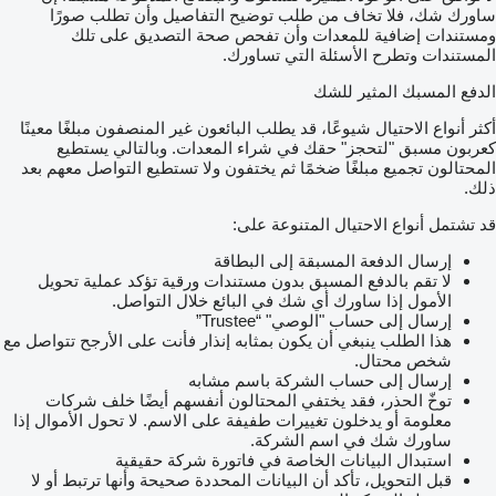
ساورك شك، فلا تخاف من طلب توضيح التفاصيل وأن تطلب صورًا
ومستندات إضافية للمعدات وأن تفحص صحة التصديق على تلك
المستندات وتطرح الأسئلة التي تساورك.
الدفع المسبك المثير للشك
أكثر أنواع الاحتيال شيوعًا، قد يطلب البائعون غير المنصفون مبلغًا معينًا
كعربون مسبق "لتحجز" حقك في شراء المعدات. وبالتالي يستطيع
المحتالون تجميع مبلغًا ضخمًا ثم يختفون ولا تستطيع التواصل معهم بعد
ذلك.
قد تشتمل أنواع الاحتيال المتنوعة على:
إرسال الدفعة المسبقة إلى البطاقة
لا تقم بالدفع المسبق بدون مستندات ورقية تؤكد عملية تحويل
الأمول إذا ساورك أي شك في البائع خلال التواصل.
إرسال إلى حساب "الوصي" “Trustee”
هذا الطلب ينبغي أن يكون بمثابه إنذار فأنت على الأرجح تتواصل مع
شخص محتال.
إرسال إلى حساب الشركة باسم مشابه
توخّ الحذر، فقد يختفي المحتالون أنفسهم أيضًا خلف شركات
معلومة أو يدخلون تغييرات طفيفة على الاسم. لا تحول الأموال إذا
ساورك شك في اسم الشركة.
استبدال البيانات الخاصة في فاتورة شركة حقيقية
قبل التحويل، تأكد أن البيانات المحددة صحيحة وأنها ترتبط أو لا