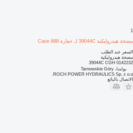
1
مضخة هيدروليكية 39044C لـ حفارة Case 888
السعر عند الطلب
مضخة هيدروليكية
39044C CGH 0142232
بولندا، Tarnowskie Góry
ROCH POWER HYDRAULICS Sp. z o.o.
الاتصال بالبائع