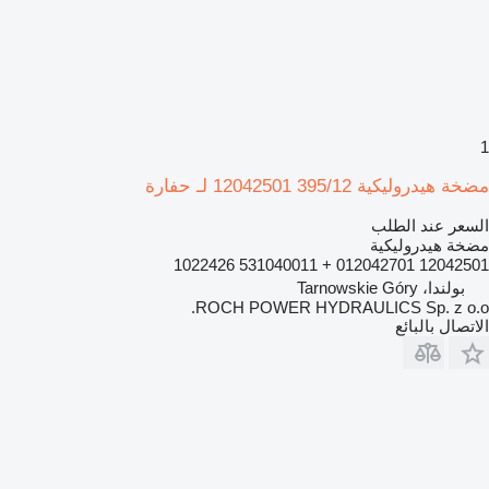
1
مضخة هيدروليكية 395/12 12042501 لـ حفارة
السعر عند الطلب
مضخة هيدروليكية
12042501 012042701 + 531040011 1022426
بولندا، Tarnowskie Góry
ROCH POWER HYDRAULICS Sp. z o.o.
الاتصال بالبائع