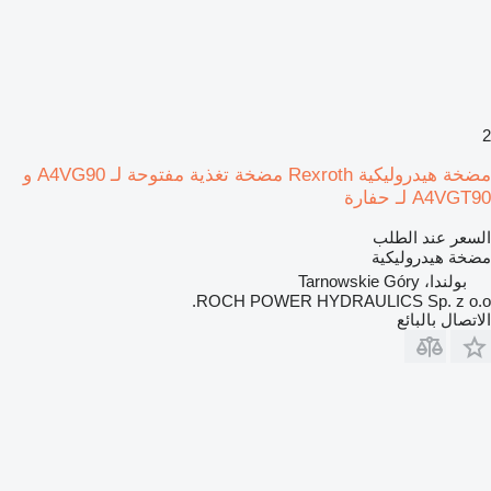
2
مضخة هيدروليكية Rexroth مضخة تغذية مفتوحة لـ A4VG90 و
A4VGT90 لـ حفارة
السعر عند الطلب
مضخة هيدروليكية
بولندا، Tarnowskie Góry
ROCH POWER HYDRAULICS Sp. z o.o.
الاتصال بالبائع