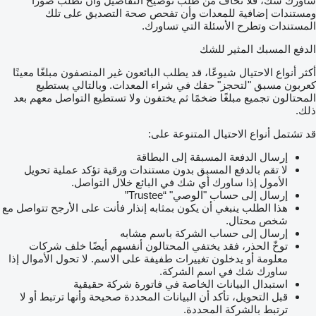
ساورك شك، فلا تخاف من طلب توضيح التفاصيل وأن تطلب صورًا
ومستندات إضافية للمعدات وأن تفحص صحة التصديق على تلك
المستندات وتطرح الأسئلة التي تساورك.
الدفع المسبك المثير للشك
أكثر أنواع الاحتيال شيوعًا، قد يطلب البائعون غير المنصفون مبلغًا معينًا
كعربون مسبق "لتحجز" حقك في شراء المعدات. وبالتالي يستطيع
المحتالون تجميع مبلغًا ضخمًا ثم يختفون ولا تستطيع التواصل معهم بعد
ذلك.
قد تشتمل أنواع الاحتيال المتنوعة على:
إرسال الدفعة المسبقة إلى البطاقة
لا تقم بالدفع المسبق بدون مستندات ورقية تؤكد عملية تحويل
الأمول إذا ساورك أي شك في البائع خلال التواصل.
إرسال إلى حساب "الوصي" “Trustee”
هذا الطلب ينبغي أن يكون بمثابه إنذار فأنت على الأرجح تتواصل مع
شخص محتال.
إرسال إلى حساب الشركة باسم مشابه
توخّ الحذر، فقد يختفي المحتالون أنفسهم أيضًا خلف شركات
معلومة أو يدخلون تغييرات طفيفة على الاسم. لا تحول الأموال إذا
ساورك شك في اسم الشركة.
استبدال البيانات الخاصة في فاتورة شركة حقيقية
قبل التحويل، تأكد أن البيانات المحددة صحيحة وأنها ترتبط أو لا
ترتبط بالشركة المحددة.