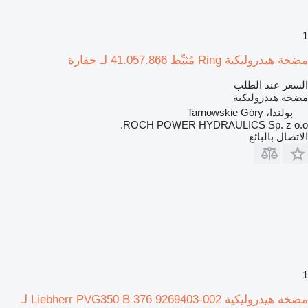
1
مضخة هيدروليكية Ring مُثبِّط 41.057.866 لـ حفارة
السعر عند الطلب
مضخة هيدروليكية
بولندا، Tarnowskie Góry
ROCH POWER HYDRAULICS Sp. z o.o.
الاتصال بالبائع
1
مضخة هيدروليكية Liebherr PVG350 B 376 9269403-002 لـ