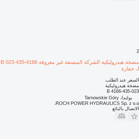
2
مضخة هيدروليكية الشركة المصنعة غير معروفة 4166-435-023 B
لـ حفارة
السعر عند الطلب
مضخة هيدروليكية
4166-435-023 B
بولندا، Tarnowskie Góry
ROCH POWER HYDRAULICS Sp. z o.o.
الاتصال بالبائع