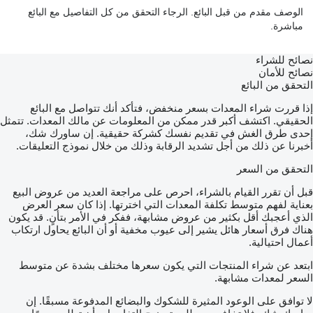
الوصف مقدم من قبل البائع. الرجاء التحقق من كل التفاصيل مع البائع
مباشرة.
نصائح للشراء
نصائح للأمان
التحقق من البائع
إذا قررت شراء المعدات بسعر منخفض، فتأكد أنك تتواصل مع البائع
الحقيقي. اكتشف أكبر قدر ممكن من المعلومات عن مالك المعدات. تتمثل
إحدى طرق الغش في تقديم نفسك كشركة حقيقية. إن ساورك شك،
أخبرنا عن ذلك من أجل تشديد الرقابة وذلك من خلال نموذج التعليقات.
التحقق من السعر
قبل أن تقرر القيام بالشراء، احرص على مراجعة العديد من عروض البيع
بعناية لفهم متوسط تكلفة المعدات التي اخترتها. إذا كان سعر العرض
الذي أعجبك أقل بكثير من عروض مشابهة، ففكر في الأمر بتأنٍ. قد يكون
هناك فرق أسعار هائل يشير إلى عيوب مخفية أو أن البائع يحاول ارتكاب
أعمال احتيالية.
ابتعد عن شراء المنتجات التي يكون سعرها مختلف بشدة عن متوسط
السعر لمعدات مشابهة.
لا توافق على الوعود المثيرة للشكوك والبضائع المدفوعة مسبقًا. إن