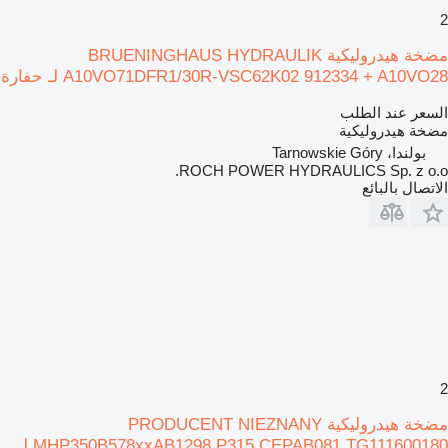
2
مضخة هيدروليكية BRUENINGHAUS HYDRAULIK
A10VO71DFR1/30R-VSC62K02 912334 + A10VO28 لـ حفارة
السعر عند الطلب
مضخة هيدروليكية
بولندا، Tarnowskie Góry
ROCH POWER HYDRAULICS Sp. z o.o.
الاتصال بالبائع
2
مضخة هيدروليكية PRODUCENT NIEZNANY
MHP350B578xxAB1298 P315 CEPAB081 TG111600180 لـ