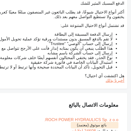
الدفع المسبك المثير للشك
أكثر أنواع الاحتيال شيوعًا، قد يطلب البائعون غير المنصفون مبلغًا معينًا 
يختفون ولا تستطيع التواصل معهم بعد ذلك.
قد تشتمل أنواع الاحتيال المتنوعة على:
إرسال الدفعة المسبقة إلى البطاقة
لا تقم بالدفع المسبق بدون مستندات ورقية تؤكد عملية تحويل الأمول
إرسال إلى حساب "الوصي" “Trustee”
هذا الطلب ينبغي أن يكون بمثابه إنذار فأنت على الأرجح تتواصل م
إرسال إلى حساب الشركة باسم مشابه
توخّ الحذر، فقد يختفي المحتالون أنفسهم أيضًا خلف شركات معلومة
استبدال البيانات الخاصة في فاتورة شركة حقيقية
قبل التحويل، تأكد أن البيانات المحددة صحيحة وأنها ترتبط أو لا ترتب
هل اكتشفت أي احتيال؟
أخبرنا بذلك
معلومات الاتصال بالبائع
ROCH POWER HYDRAULICS Sp. z o.o.
بائع موثوق (معتمد)
متوفرة للبيع:
24608 إعلانات