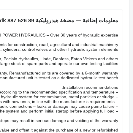
معلومات إضافية — مضخة هيدروليكية Sandvik 887 526 89
POWER HYDRAULICS – Over 30 years of hydraulic expertise.
ts for construction, road, agricultural and industrial machinery.
 cylinders, control valves and other hydraulic system elements.
 Poclain Hydraulics, Linde, Danfoss, Eaton Vickers and others.
arge stock of spare parts and operate our own testing facilities.
nty. Remanufactured units are covered by a 6-month warranty.
anufactured unit is tested on a dedicated hydraulic test bench.
Installation recommendations:
– Fill the pump with the correct hydraulic oil according to the recommended specification and temperature.
– Check the hydraulic system for contamination, metal particles or sludge.
– Replace all hydraulic filters with new ones, in line with the manufacturer’s requirements.
– Inspect hoses, valves and hydraulic connections – leaks or damage may cause pump failure.
– Properly bleed the system and perform initial startup before applying full load.
 steps may result in serious damage and voiding of the warranty.
 value and offset it against the purchase of a new or refurbished