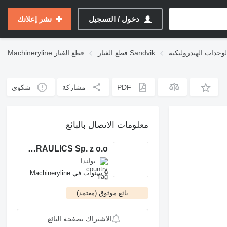
دخول / التسجيل
نشر إعلانك
قطع الغيار Sandvik
قطع الغيار
Machineryline
PDF
مشاركة
شكوى
معلومات الاتصال بالبائع
ROCH POWER HYDRAULICS Sp. z o.o.
بولندا
9 سنوات في Machineryline
بائع موثوق (معتمد)
الاشتراك بصفحة البائع