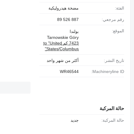
الفئة:
مضخة هيدروليكية
رقم مرجعي:
887 526 89
الموقع:
بولندا
Tarnowskie Góry
7423 كم to "United
States/Columbus"
تاريخ النشر:
أكثر من شهر واحد
WR46544
Machineryline ID:
حالة المركبة
حالة المركبة:
جديد