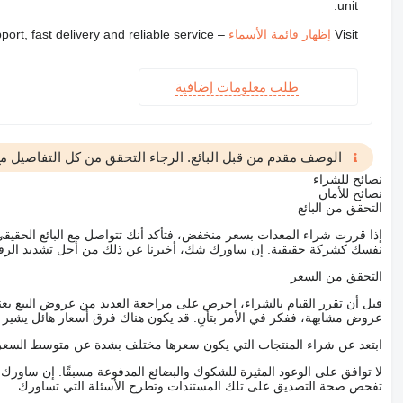
unit.
Visit
إظهار قائمة الأسماء
– we provide expert support, fast delivery and reliable service
طلب معلومات إضافية
الوصف مقدم من قبل البائع. الرجاء التحقق من كل التفاصيل مع 
نصائح للشراء
نصائح للأمان
التحقق من البائع
إذا قررت شراء المعدات بسعر منخفض، فتأكد أنك تتواصل مع البائع الحق
نفسك كشركة حقيقية. إن ساورك شك، أخبرنا عن ذلك من أجل تشديد الرقاب
التحقق من السعر
قبل أن تقرر القيام بالشراء، احرص على مراجعة العديد من عروض البيع بعن
عروض مشابهة، ففكر في الأمر بتأنٍ. قد يكون هناك فرق أسعار هائل يشير إلى
ابتعد عن شراء المنتجات التي يكون سعرها مختلف بشدة عن متوسط السعر
لا توافق على الوعود المثيرة للشكوك والبضائع المدفوعة مسبقًا. إن ساو
تفحص صحة التصديق على تلك المستندات وتطرح الأسئلة التي تساورك.