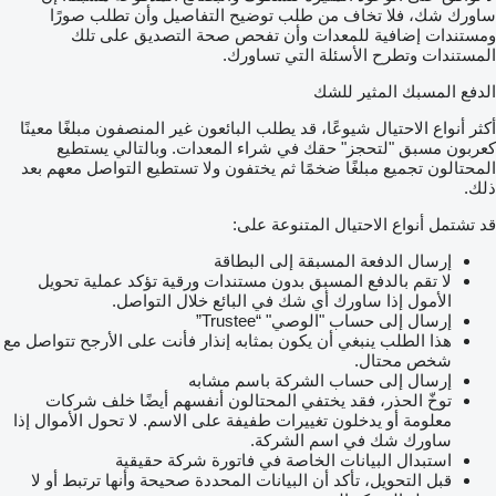
ساورك شك، فلا تخاف من طلب توضيح التفاصيل وأن تطلب صورًا
ومستندات إضافية للمعدات وأن تفحص صحة التصديق على تلك
المستندات وتطرح الأسئلة التي تساورك.
الدفع المسبك المثير للشك
أكثر أنواع الاحتيال شيوعًا، قد يطلب البائعون غير المنصفون مبلغًا معينًا
كعربون مسبق "لتحجز" حقك في شراء المعدات. وبالتالي يستطيع
المحتالون تجميع مبلغًا ضخمًا ثم يختفون ولا تستطيع التواصل معهم بعد
ذلك.
قد تشتمل أنواع الاحتيال المتنوعة على:
إرسال الدفعة المسبقة إلى البطاقة
لا تقم بالدفع المسبق بدون مستندات ورقية تؤكد عملية تحويل
الأمول إذا ساورك أي شك في البائع خلال التواصل.
إرسال إلى حساب "الوصي" “Trustee”
هذا الطلب ينبغي أن يكون بمثابه إنذار فأنت على الأرجح تتواصل مع
شخص محتال.
إرسال إلى حساب الشركة باسم مشابه
توخّ الحذر، فقد يختفي المحتالون أنفسهم أيضًا خلف شركات
معلومة أو يدخلون تغييرات طفيفة على الاسم. لا تحول الأموال إذا
ساورك شك في اسم الشركة.
استبدال البيانات الخاصة في فاتورة شركة حقيقية
قبل التحويل، تأكد أن البيانات المحددة صحيحة وأنها ترتبط أو لا