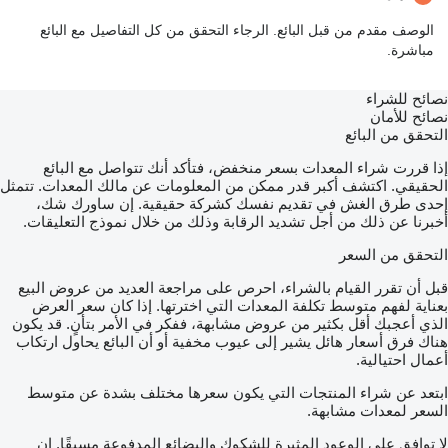
الوصف مقدم من قبل البائع. الرجاء التحقق من كل التفاصيل مع البائع
مباشرة.
نصائح للشراء
نصائح للأمان
التحقق من البائع
إذا قررت شراء المعدات بسعر منخفض، فتأكد أنك تتواصل مع البائع
الحقيقي. اكتشف أكبر قدر ممكن من المعلومات عن مالك المعدات. تتمثل
إحدى طرق الغش في تقديم نفسك كشركة حقيقية. إن ساورك شك،
أخبرنا عن ذلك من أجل تشديد الرقابة وذلك من خلال نموذج التعليقات.
التحقق من السعر
قبل أن تقرر القيام بالشراء، احرص على مراجعة العديد من عروض البيع
بعناية لفهم متوسط تكلفة المعدات التي اخترتها. إذا كان سعر العرض
الذي أعجبك أقل بكثير من عروض مشابهة، ففكر في الأمر بتأنٍ. قد يكون
هناك فرق أسعار هائل يشير إلى عيوب مخفية أو أن البائع يحاول ارتكاب
أعمال احتيالية.
ابتعد عن شراء المنتجات التي يكون سعرها مختلف بشدة عن متوسط
السعر لمعدات مشابهة.
لا توافق على الوعود المثيرة للشكوك والبضائع المدفوعة مسبقًا. إن