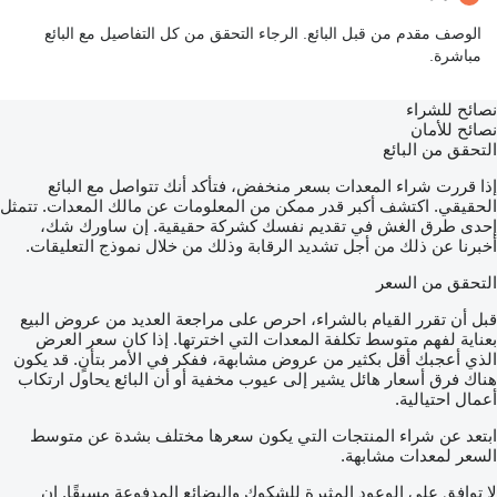
الوصف مقدم من قبل البائع. الرجاء التحقق من كل التفاصيل مع البائع
مباشرة.
نصائح للشراء
نصائح للأمان
التحقق من البائع
إذا قررت شراء المعدات بسعر منخفض، فتأكد أنك تتواصل مع البائع
الحقيقي. اكتشف أكبر قدر ممكن من المعلومات عن مالك المعدات. تتمثل
إحدى طرق الغش في تقديم نفسك كشركة حقيقية. إن ساورك شك،
أخبرنا عن ذلك من أجل تشديد الرقابة وذلك من خلال نموذج التعليقات.
التحقق من السعر
قبل أن تقرر القيام بالشراء، احرص على مراجعة العديد من عروض البيع
بعناية لفهم متوسط تكلفة المعدات التي اخترتها. إذا كان سعر العرض
الذي أعجبك أقل بكثير من عروض مشابهة، ففكر في الأمر بتأنٍ. قد يكون
هناك فرق أسعار هائل يشير إلى عيوب مخفية أو أن البائع يحاول ارتكاب
أعمال احتيالية.
ابتعد عن شراء المنتجات التي يكون سعرها مختلف بشدة عن متوسط
السعر لمعدات مشابهة.
لا توافق على الوعود المثيرة للشكوك والبضائع المدفوعة مسبقًا. إن