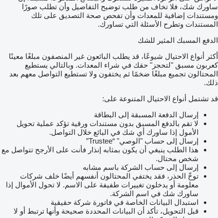
ساورك شك، فلا تخاف من طلب توضيح التفاصيل وأن تطلب صورًا
ومستندات إضافية للمعدات وأن تفحص صحة التصديق على تلك
المستندات وتطرح الأسئلة التي تساورك.
الدفع المسبك المثير للشك
أكثر أنواع الاحتيال شيوعًا، قد يطلب البائعون غير المنصفون مبلغًا معينًا
كعربون مسبق "لتحجز" حقك في شراء المعدات. وبالتالي يستطيع
المحتالون تجميع مبلغًا ضخمًا ثم يختفون ولا تستطيع التواصل معهم بعد
ذلك.
قد تشتمل أنواع الاحتيال المتنوعة على:
إرسال الدفعة المسبقة إلى البطاقة
لا تقم بالدفع المسبق بدون مستندات ورقية تؤكد عملية تحويل
الأمول إذا ساورك أي شك في البائع خلال التواصل.
إرسال إلى حساب "الوصي" “Trustee”
هذا الطلب ينبغي أن يكون بمثابه إنذار فأنت على الأرجح تتواصل مع
شخص محتال.
إرسال إلى حساب الشركة باسم مشابه
توخّ الحذر، فقد يختفي المحتالون أنفسهم أيضًا خلف شركات
معلومة أو يدخلون تغييرات طفيفة على الاسم. لا تحول الأموال إذا
ساورك شك في اسم الشركة.
استبدال البيانات الخاصة في فاتورة شركة حقيقية
قبل التحويل، تأكد أن البيانات المحددة صحيحة وأنها ترتبط أو لا