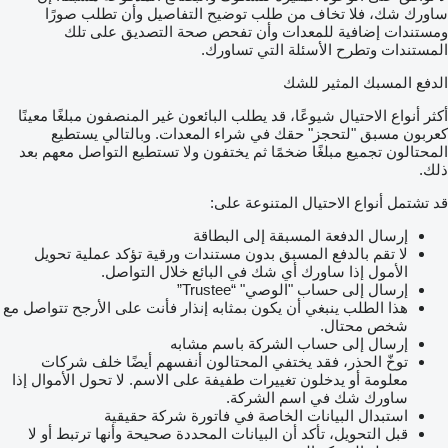
ساورك شك، فلا تخاف من طلب توضيح التفاصيل وأن تطلب صورًا
ومستندات إضافية للمعدات وأن تفحص صحة التصديق على تلك
المستندات وتطرح الأسئلة التي تساورك.
الدفع المسبك المثير للشك
أكثر أنواع الاحتيال شيوعًا، قد يطلب البائعون غير المنصفون مبلغًا معينًا
كعربون مسبق "لتحجز" حقك في شراء المعدات. وبالتالي يستطيع
المحتالون تجميع مبلغًا ضخمًا ثم يختفون ولا تستطيع التواصل معهم بعد
ذلك.
قد تشتمل أنواع الاحتيال المتنوعة على:
إرسال الدفعة المسبقة إلى البطاقة
لا تقم بالدفع المسبق بدون مستندات ورقية تؤكد عملية تحويل
الأمول إذا ساورك أي شك في البائع خلال التواصل.
إرسال إلى حساب "الوصي" “Trustee”
هذا الطلب ينبغي أن يكون بمثابه إنذار فأنت على الأرجح تتواصل مع
شخص محتال.
إرسال إلى حساب الشركة باسم مشابه
توخّ الحذر، فقد يختفي المحتالون أنفسهم أيضًا خلف شركات
معلومة أو يدخلون تغييرات طفيفة على الاسم. لا تحول الأموال إذا
ساورك شك في اسم الشركة.
استبدال البيانات الخاصة في فاتورة شركة حقيقية
قبل التحويل، تأكد أن البيانات المحددة صحيحة وأنها ترتبط أو لا