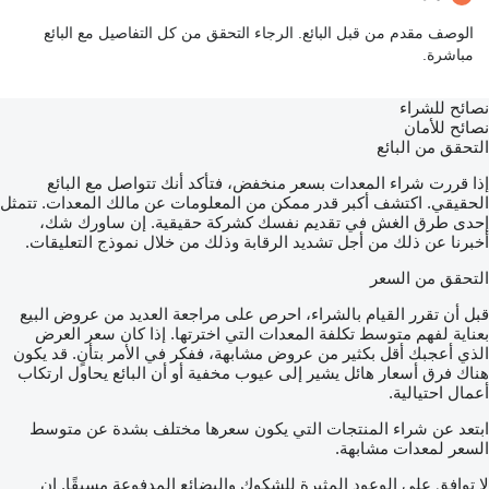
الوصف مقدم من قبل البائع. الرجاء التحقق من كل التفاصيل مع البائع
مباشرة.
نصائح للشراء
نصائح للأمان
التحقق من البائع
إذا قررت شراء المعدات بسعر منخفض، فتأكد أنك تتواصل مع البائع
الحقيقي. اكتشف أكبر قدر ممكن من المعلومات عن مالك المعدات. تتمثل
إحدى طرق الغش في تقديم نفسك كشركة حقيقية. إن ساورك شك،
أخبرنا عن ذلك من أجل تشديد الرقابة وذلك من خلال نموذج التعليقات.
التحقق من السعر
قبل أن تقرر القيام بالشراء، احرص على مراجعة العديد من عروض البيع
بعناية لفهم متوسط تكلفة المعدات التي اخترتها. إذا كان سعر العرض
الذي أعجبك أقل بكثير من عروض مشابهة، ففكر في الأمر بتأنٍ. قد يكون
هناك فرق أسعار هائل يشير إلى عيوب مخفية أو أن البائع يحاول ارتكاب
أعمال احتيالية.
ابتعد عن شراء المنتجات التي يكون سعرها مختلف بشدة عن متوسط
السعر لمعدات مشابهة.
لا توافق على الوعود المثيرة للشكوك والبضائع المدفوعة مسبقًا. إن