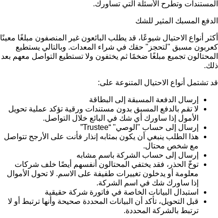
المستندات وتطرح الأسئلة التي تساورك.
الدفع المسبك المثير للشك
أكثر أنواع الاحتيال شيوعًا، قد يطلب البائعون غير المنصفون مبلغًا معينًا
كعربون مسبق "لتحجز" حقك في شراء المعدات. وبالتالي يستطيع
المحتالون تجميع مبلغًا ضخمًا ثم يختفون ولا تستطيع التواصل معهم بعد
ذلك.
قد تشتمل أنواع الاحتيال المتنوعة على:
إرسال الدفعة المسبقة إلى البطاقة
لا تقم بالدفع المسبق بدون مستندات ورقية تؤكد عملية تحويل
الأمول إذا ساورك أي شك في البائع خلال التواصل.
إرسال إلى حساب "الوصي" “Trustee”
هذا الطلب ينبغي أن يكون بمثابه إنذار فأنت على الأرجح تتواصل
مع شخص محتال.
إرسال إلى حساب الشركة باسم مشابه
توخّ الحذر، فقد يختفي المحتالون أنفسهم أيضًا خلف شركات
معلومة أو يدخلون تغييرات طفيفة على الاسم. لا تحول الأموال
إذا ساورك شك في اسم الشركة.
استبدال البيانات الخاصة في فاتورة شركة حقيقية
قبل التحويل، تأكد أن البيانات المحددة صحيحة وأنها ترتبط أو لا
ترتبط بالشركة المحددة.