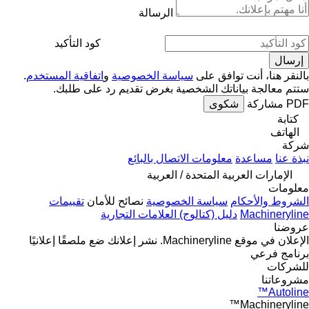
الرسالة
كود التأكيد
بالنقر هنا، أنت توافق على
سياسة الخصوصية
و
اتفاقية المستخدم
.
ستتم معالجة بياناتك الشخصية بغرض تقديم رد على طلبك.
PDF
مشاركة
شكوى
كتابة
الهاتف
شركة
نبذة عنا
مساعدة
معلومات الاتصال بالبائع
الإمارات العربية المتحدة / العربية
معلومات
الشروط والأحكام
سياسة الخصوصية
نصائح للأمان
تقييمات
Machineryline
دليل (كتالوج) العلامات التجارية
عروضنا
الإعلان في موقع Machineryline.
نشر إعلانك
ضع ملصقًا إعلانيًا
برنامج فرعي
للشركات
مشروعاتنا
Autoline™
Machineryline™