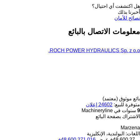
هل اكتشفت أي احتيال؟
أخبرنا بذلك
نصائح للأمان
معلومات الاتصال بالبائع
ROCH POWER HYDRAULICS Sp. z o.o.
بائع موثوق (معتمد)
متوفرة للبيع:
24602 إعلان
9
سنوات في Machineryline
الاشتراك بصفحة البائع
Marzena
اللغات:
البولندية، الإنكليزية
+48 600 27...
عرض
+48 600 271 016