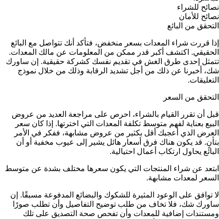
نصائح للشراء
نصائح للأمان
التحقق من البائع
إذا قررت شراء المعدات بسعر منخفض، فتأكد أنك تتواصل مع البائع
الحقيقي. اكتشف أكبر قدر ممكن من المعلومات عن مالك المعدات.
تتمثل إحدى طرق الغش في تقديم نفسك كشركة حقيقية. إن ساورك
شك، أخبرنا عن ذلك من أجل تشديد الرقابة وذلك من خلال نموذج
التعليقات.
التحقق من السعر
قبل أن تقرر القيام بالشراء، احرص على مراجعة العديد من عروض
البيع بعناية لفهم متوسط تكلفة المعدات التي اخترتها. إذا كان سعر
العرض الذي أعجبك أقل بكثير من عروض مشابهة، ففكر في الأمر
بتأنٍ. قد يكون هناك فرق أسعار هائل يشير إلى عيوب مخفية أو أن
البائع يحاول ارتكاب أعمال احتيالية.
ابتعد عن شراء المنتجات التي يكون سعرها مختلف بشدة عن متوسط
السعر لمعدات مشابهة.
لا توافق على الوعود المثيرة للشكوك والبضائع المدفوعة مسبقًا. إن
ساورك شك، فلا تخاف من طلب توضيح التفاصيل وأن تطلب صورًا
ومستندات إضافية للمعدات وأن تفحص صحة التصديق على تلك