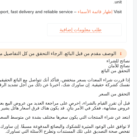
unit.
Visit
إظهار قائمة الأسماء
– we provide expert support, fast delivery and reliable service
طلب معلومات إضافية
الوصف مقدم من قبل البائع. الرجاء التحقق من كل التفاصيل مع 
نصائح للشراء
نصائح للأمان
التحقق من البائع
إذا قررت شراء المعدات بسعر منخفض، فتأكد أنك تتواصل مع البائع الحق
نفسك كشركة حقيقية. إن ساورك شك، أخبرنا عن ذلك من أجل تشديد الرقاب
التحقق من السعر
قبل أن تقرر القيام بالشراء، احرص على مراجعة العديد من عروض البيع بعن
عروض مشابهة، ففكر في الأمر بتأنٍ. قد يكون هناك فرق أسعار هائل يشير إلى
ابتعد عن شراء المنتجات التي يكون سعرها مختلف بشدة عن متوسط السعر
لا توافق على الوعود المثيرة للشكوك والبضائع المدفوعة مسبقًا. إن ساو
تفحص صحة التصديق على تلك المستندات وتطرح الأسئلة التي تساورك.