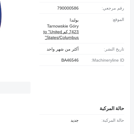
رقم مرجعي:
790000586
الموقع:
بولندا
Tarnowskie Góry
7423 كم to "United
States/Columbus"
تاريخ النشر:
أكثر من شهر واحد
BA46546
Machineryline ID:
حالة المركبة
حالة المركبة:
جديد