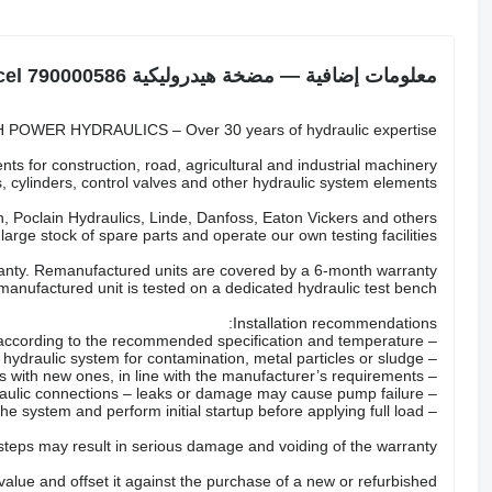
معلومات إضافية — مضخة هيدروليكية Sercel 790000586
POWER HYDRAULICS – Over 30 years of hydraulic expertise.
ts for construction, road, agricultural and industrial machinery.
 cylinders, control valves and other hydraulic system elements.
 Poclain Hydraulics, Linde, Danfoss, Eaton Vickers and others.
arge stock of spare parts and operate our own testing facilities.
nty. Remanufactured units are covered by a 6-month warranty.
anufactured unit is tested on a dedicated hydraulic test bench.
Installation recommendations:
– Fill the pump with the correct hydraulic oil according to the recommended specification and temperature.
– Check the hydraulic system for contamination, metal particles or sludge.
– Replace all hydraulic filters with new ones, in line with the manufacturer’s requirements.
– Inspect hoses, valves and hydraulic connections – leaks or damage may cause pump failure.
– Properly bleed the system and perform initial startup before applying full load.
 steps may result in serious damage and voiding of the warranty.
 value and offset it against the purchase of a new or refurbished