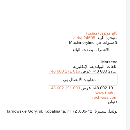
بائع موثوق (معتمد)
متوفرة للبيع:
24608 إعلانات
9
سنوات في Machineryline
الاشتراك بصفحة البائع
Marzena
اللغات:
البولندية، الإنكليزية
+48 600 27...
عرض
+48 600 271 016
معاودة الاتصال بي
+48 602 19...
عرض
+48 602 191 699
www.roch.pl
roch-usa.com
عنوان
بولندا, سيليزيا, 42-605, Tarnowskie Góry, ul. Kopalniana, nr 72