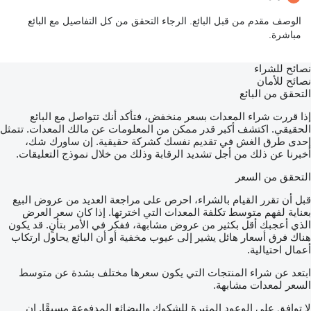
الوصف مقدم من قبل البائع. الرجاء التحقق من كل التفاصيل مع البائع
مباشرة.
نصائح للشراء
نصائح للأمان
التحقق من البائع
إذا قررت شراء المعدات بسعر منخفض، فتأكد أنك تتواصل مع البائع
الحقيقي. اكتشف أكبر قدر ممكن من المعلومات عن مالك المعدات. تتمثل
إحدى طرق الغش في تقديم نفسك كشركة حقيقية. إن ساورك شك،
أخبرنا عن ذلك من أجل تشديد الرقابة وذلك من خلال نموذج التعليقات.
التحقق من السعر
قبل أن تقرر القيام بالشراء، احرص على مراجعة العديد من عروض البيع
بعناية لفهم متوسط تكلفة المعدات التي اخترتها. إذا كان سعر العرض
الذي أعجبك أقل بكثير من عروض مشابهة، ففكر في الأمر بتأنٍ. قد يكون
هناك فرق أسعار هائل يشير إلى عيوب مخفية أو أن البائع يحاول ارتكاب
أعمال احتيالية.
ابتعد عن شراء المنتجات التي يكون سعرها مختلف بشدة عن متوسط
السعر لمعدات مشابهة.
لا توافق على الوعود المثيرة للشكوك والبضائع المدفوعة مسبقًا. إن