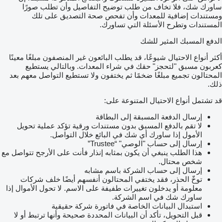
ساورك شك، فلا تخاف من طلب توضيح التفاصيل وأن تطلب صورًا
ومستندات إضافية للمعدات وأن تفحص صحة التصديق على تلك
المستندات وتطرح الأسئلة التي تساورك.
الدفع المسبك المثير للشك
أكثر أنواع الاحتيال شيوعًا، قد يطلب البائعون غير المنصفون مبلغًا معينًا
كعربون مسبق "لتحجز" حقك في شراء المعدات. وبالتالي يستطيع
المحتالون تجميع مبلغًا ضخمًا ثم يختفون ولا تستطيع التواصل معهم بعد
ذلك.
قد تشتمل أنواع الاحتيال المتنوعة على:
إرسال الدفعة المسبقة إلى البطاقة
لا تقم بالدفع المسبق بدون مستندات ورقية تؤكد عملية تحويل
الأمول إذا ساورك أي شك في البائع خلال التواصل.
إرسال إلى حساب "الوصي" “Trustee”
هذا الطلب ينبغي أن يكون بمثابه إنذار فأنت على الأرجح تتواصل مع
شخص محتال.
إرسال إلى حساب الشركة باسم مشابه
توخّ الحذر، فقد يختفي المحتالون أنفسهم أيضًا خلف شركات
معلومة أو يدخلون تغييرات طفيفة على الاسم. لا تحول الأموال إذا
ساورك شك في اسم الشركة.
استبدال البيانات الخاصة في فاتورة شركة حقيقية
قبل التحويل، تأكد أن البيانات المحددة صحيحة وأنها ترتبط أو لا