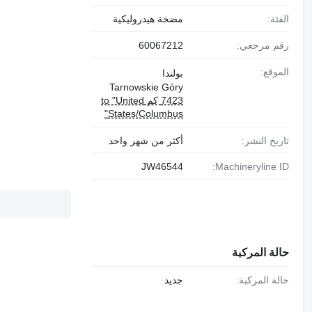
الفئة:
مضخة هيدروليكية
رقم مرجعي:
60067212
الموقع:
بولندا
Tarnowskie Góry
7423 كم to "United
States/Columbus"
تاريخ النشر:
أكثر من شهر واحد
JW46544
Machineryline ID:
حالة المركبة
حالة المركبة:
جديد