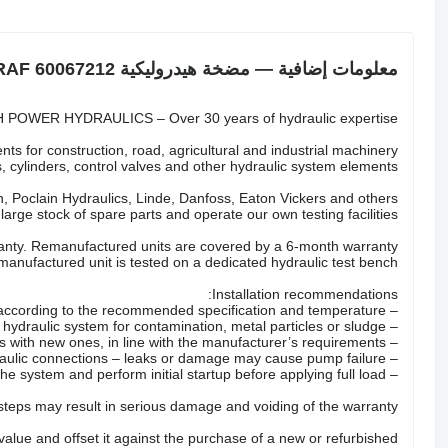
معلومات إضافية — مضخة هيدروليكية TAKRAF 60067212
POWER HYDRAULICS – Over 30 years of hydraulic expertise.
ts for construction, road, agricultural and industrial machinery.
 cylinders, control valves and other hydraulic system elements.
 Poclain Hydraulics, Linde, Danfoss, Eaton Vickers and others.
arge stock of spare parts and operate our own testing facilities.
nty. Remanufactured units are covered by a 6-month warranty.
anufactured unit is tested on a dedicated hydraulic test bench.
Installation recommendations:
– Fill the pump with the correct hydraulic oil according to the recommended specification and temperature.
– Check the hydraulic system for contamination, metal particles or sludge.
– Replace all hydraulic filters with new ones, in line with the manufacturer’s requirements.
– Inspect hoses, valves and hydraulic connections – leaks or damage may cause pump failure.
– Properly bleed the system and perform initial startup before applying full load.
 steps may result in serious damage and voiding of the warranty.
 value and offset it against the purchase of a new or refurbished