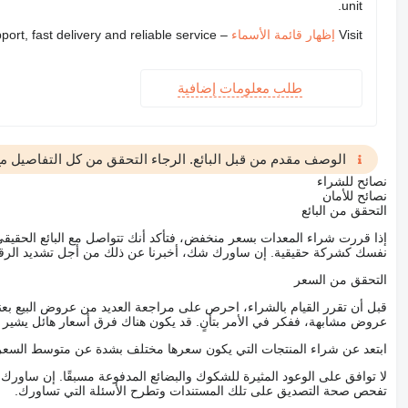
unit.
Visit
إظهار قائمة الأسماء
– we provide expert support, fast delivery and reliable service
طلب معلومات إضافية
الوصف مقدم من قبل البائع. الرجاء التحقق من كل التفاصيل مع 
نصائح للشراء
نصائح للأمان
التحقق من البائع
إذا قررت شراء المعدات بسعر منخفض، فتأكد أنك تتواصل مع البائع الحق
نفسك كشركة حقيقية. إن ساورك شك، أخبرنا عن ذلك من أجل تشديد الرقاب
التحقق من السعر
قبل أن تقرر القيام بالشراء، احرص على مراجعة العديد من عروض البيع بعن
عروض مشابهة، ففكر في الأمر بتأنٍ. قد يكون هناك فرق أسعار هائل يشير إلى
ابتعد عن شراء المنتجات التي يكون سعرها مختلف بشدة عن متوسط السعر
لا توافق على الوعود المثيرة للشكوك والبضائع المدفوعة مسبقًا. إن ساو
تفحص صحة التصديق على تلك المستندات وتطرح الأسئلة التي تساورك.