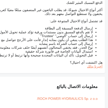
الدفع المسبك المثير للشك
أكثر أنواع الاحتيال شيوعًا، قد يطلب البائعون غير المنصفون مبلغًا معينًا 
يختفون ولا تستطيع التواصل معهم بعد ذلك.
قد تشتمل أنواع الاحتيال المتنوعة على:
إرسال الدفعة المسبقة إلى البطاقة
لا تقم بالدفع المسبق بدون مستندات ورقية تؤكد عملية تحويل الأمول
إرسال إلى حساب "الوصي" “Trustee”
هذا الطلب ينبغي أن يكون بمثابه إنذار فأنت على الأرجح تتواصل م
إرسال إلى حساب الشركة باسم مشابه
توخّ الحذر، فقد يختفي المحتالون أنفسهم أيضًا خلف شركات معلومة
استبدال البيانات الخاصة في فاتورة شركة حقيقية
قبل التحويل، تأكد أن البيانات المحددة صحيحة وأنها ترتبط أو لا ترتب
هل اكتشفت أي احتيال؟
أخبرنا بذلك
معلومات الاتصال بالبائع
ROCH POWER HYDRAULICS Sp. z o.o.