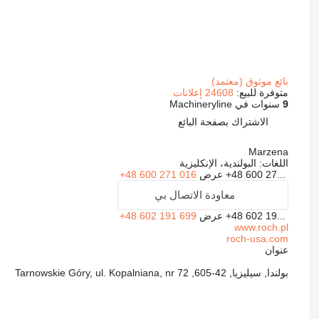
بائع موثوق (معتمد)
متوفرة للبيع:
24608 إعلانات
9
سنوات في Machineryline
الاشتراك بصفحة البائع
Marzena
اللغات:
البولندية، الإنكليزية
+48 600 27...
عرض
+48 600 271 016
معاودة الاتصال بي
+48 602 19...
عرض
+48 602 191 699
www.roch.pl
roch-usa.com
عنوان
بولندا, سيليزيا, 42-605, Tarnowskie Góry, ul. Kopalniana, nr 72