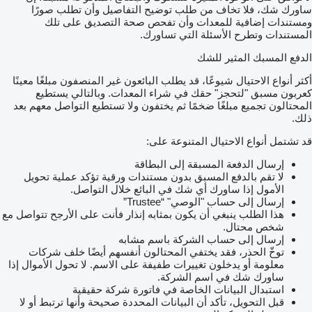
ساورك شك، فلا تخاف من طلب توضيح التفاصيل وأن تطلب صورًا
ومستندات إضافية للمعدات وأن تفحص صحة التصديق على تلك
المستندات وتطرح الأسئلة التي تساورك.
الدفع المسبك المثير للشك
أكثر أنواع الاحتيال شيوعًا، قد يطلب البائعون غير المنصفون مبلغًا معينًا
كعربون مسبق "لتحجز" حقك في شراء المعدات. وبالتالي يستطيع
المحتالون تجميع مبلغًا ضخمًا ثم يختفون ولا تستطيع التواصل معهم بعد
ذلك.
قد تشتمل أنواع الاحتيال المتنوعة على:
إرسال الدفعة المسبقة إلى البطاقة
لا تقم بالدفع المسبق بدون مستندات ورقية تؤكد عملية تحويل
الأمول إذا ساورك أي شك في البائع خلال التواصل.
إرسال إلى حساب "الوصي" “Trustee”
هذا الطلب ينبغي أن يكون بمثابه إنذار فأنت على الأرجح تتواصل مع
شخص محتال.
إرسال إلى حساب الشركة باسم مشابه
توخّ الحذر، فقد يختفي المحتالون أنفسهم أيضًا خلف شركات
معلومة أو يدخلون تغييرات طفيفة على الاسم. لا تحول الأموال إذا
ساورك شك في اسم الشركة.
استبدال البيانات الخاصة في فاتورة شركة حقيقية
قبل التحويل، تأكد أن البيانات المحددة صحيحة وأنها ترتبط أو لا