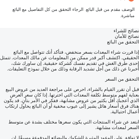
الوصف مقدم من قبل البائع. الرجاء التحقق من كل التفاصيل مع البائع
مباشرة.
نصائح للشراء
نصائح للأمان
التحقق من البائع
إذا قررت شراء المعدات بسعر منخفض، فتأكد أنك تتواصل مع البائع
الحقيقي. اكتشف أكبر قدر ممكن من المعلومات عن مالك المعدات. تتمثل
إحدى طرق الغش في تقديم نفسك كشركة حقيقية. إن ساورك شك،
أخبرنا عن ذلك من أجل تشديد الرقابة وذلك من خلال نموذج التعليقات.
التحقق من السعر
قبل أن تقرر القيام بالشراء، احرص على مراجعة العديد من عروض البيع
بعناية لفهم متوسط تكلفة المعدات التي اخترتها. إذا كان سعر العرض
الذي أعجبك أقل بكثير من عروض مشابهة، ففكر في الأمر بتأنٍ. قد يكون
هناك فرق أسعار هائل يشير إلى عيوب مخفية أو أن البائع يحاول ارتكاب
أعمال احتيالية.
ابتعد عن شراء المنتجات التي يكون سعرها مختلف بشدة عن متوسط
السعر لمعدات مشابهة.
لا توافق على الوعود المثيرة للشكوك والبضائع المدفوعة مسبقًا. إن