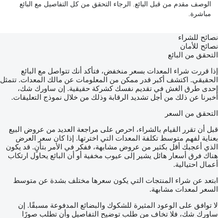
الوصف مقدم من قبل البائع. الرجاء التحقق من كل التفاصيل مع البائع
مباشرة.
نصائح للشراء
نصائح للأمان
التحقق من البائع
إذا قررت شراء المعدات بسعر منخفض، فتأكد أنك تتواصل مع البائع
الحقيقي. اكتشف أكبر قدر ممكن من المعلومات عن مالك المعدات. تتمثل
إحدى طرق الغش في تقديم نفسك كشركة حقيقية. إن ساورك شك،
أخبرنا عن ذلك من أجل تشديد الرقابة وذلك من خلال نموذج التعليقات.
التحقق من السعر
قبل أن تقرر القيام بالشراء، احرص على مراجعة العديد من عروض البيع
بعناية لفهم متوسط تكلفة المعدات التي اخترتها. إذا كان سعر العرض
الذي أعجبك أقل بكثير من عروض مشابهة، ففكر في الأمر بتأنٍ. قد يكون
هناك فرق أسعار هائل يشير إلى عيوب مخفية أو أن البائع يحاول ارتكاب
أعمال احتيالية.
ابتعد عن شراء المنتجات التي يكون سعرها مختلف بشدة عن متوسط
السعر لمعدات مشابهة.
لا توافق على الوعود المثيرة للشكوك والبضائع المدفوعة مسبقًا. إن
ساورك شك، فلا تخاف من طلب توضيح التفاصيل وأن تطلب صورًا