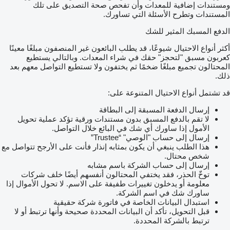
ومستندات إضافية للمعدات وأن تفحص صحة التصديق على تلك
المستندات وتطرح الأسئلة التي تساورك.
الدفع المسبك المثير للشك
أكثر أنواع الاحتيال شيوعًا، قد يطلب البائعون غير المنصفون مبلغًا معينًا
كعربون مسبق "لتحجز" حقك في شراء المعدات. وبالتالي يستطيع
المحتالون تجميع مبلغًا ضخمًا ثم يختفون ولا تستطيع التواصل معهم بعد
ذلك.
قد تشتمل أنواع الاحتيال المتنوعة على:
إرسال الدفعة المسبقة إلى البطاقة
لا تقم بالدفع المسبق بدون مستندات ورقية تؤكد عملية تحويل
الأمول إذا ساورك أي شك في البائع خلال التواصل.
إرسال إلى حساب "الوصي" “Trustee”
هذا الطلب ينبغي أن يكون بمثابه إنذار فأنت على الأرجح تتواصل مع
شخص محتال.
إرسال إلى حساب الشركة باسم مشابه
توخّ الحذر، فقد يختفي المحتالون أنفسهم أيضًا خلف شركات
معلومة أو يدخلون تغييرات طفيفة على الاسم. لا تحول الأموال إذا
ساورك شك في اسم الشركة.
استبدال البيانات الخاصة في فاتورة شركة حقيقية
قبل التحويل، تأكد أن البيانات المحددة صحيحة وأنها ترتبط أو لا
ترتبط بالشركة المحددة.