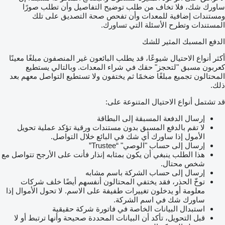
ساورك شك، فلا تخاف من طلب توضيح التفاصيل وأن تطلب صورًا
ومستندات إضافية للمعدات وأن تفحص صحة التصديق على تلك
المستندات وتطرح الأسئلة التي تساورك.
الدفع المسبك المثير للشك
أكثر أنواع الاحتيال شيوعًا، قد يطلب البائعون غير المنصفون مبلغًا معينًا
كعربون مسبق "لتحجز" حقك في شراء المعدات. وبالتالي يستطيع
المحتالون تجميع مبلغًا ضخمًا ثم يختفون ولا تستطيع التواصل معهم بعد
ذلك.
قد تشتمل أنواع الاحتيال المتنوعة على:
إرسال الدفعة المسبقة إلى البطاقة
لا تقم بالدفع المسبق بدون مستندات ورقية تؤكد عملية تحويل
الأمول إذا ساورك أي شك في البائع خلال التواصل.
إرسال إلى حساب "الوصي" “Trustee”
هذا الطلب ينبغي أن يكون بمثابه إنذار فأنت على الأرجح تتواصل مع
شخص محتال.
إرسال إلى حساب الشركة باسم مشابه
توخّ الحذر، فقد يختفي المحتالون أنفسهم أيضًا خلف شركات
معلومة أو يدخلون تغييرات طفيفة على الاسم. لا تحول الأموال إذا
ساورك شك في اسم الشركة.
استبدال البيانات الخاصة في فاتورة شركة حقيقية
قبل التحويل، تأكد أن البيانات المحددة صحيحة وأنها ترتبط أو لا