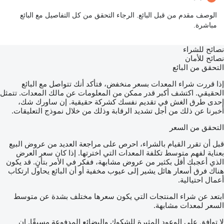
الوصف مقدم من قبل البائع. الرجاء التحقق من كل التفاصيل مع البائع
مباشرة.
نصائح للشراء
نصائح للأمان
التحقق من البائع
إذا قررت شراء المعدات بسعر منخفض، فتأكد أنك تتواصل مع البائع
الحقيقي. اكتشف أكبر قدر ممكن من المعلومات عن مالك المعدات. تتمثل
إحدى طرق الغش في تقديم نفسك كشركة حقيقية. إن ساورك شك،
أخبرنا عن ذلك من أجل تشديد الرقابة وذلك من خلال نموذج التعليقات.
التحقق من السعر
قبل أن تقرر القيام بالشراء، احرص على مراجعة العديد من عروض البيع
بعناية لفهم متوسط تكلفة المعدات التي اخترتها. إذا كان سعر العرض
الذي أعجبك أقل بكثير من عروض مشابهة، ففكر في الأمر بتأنٍ. قد يكون
هناك فرق أسعار هائل يشير إلى عيوب مخفية أو أن البائع يحاول ارتكاب
أعمال احتيالية.
ابتعد عن شراء المنتجات التي يكون سعرها مختلف بشدة عن متوسط
السعر لمعدات مشابهة.
لا توافق على الوعود المثيرة للشكوك والبضائع المدفوعة مسبقًا. إن