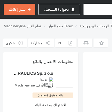
دخول / التسجيل
نشر إعلانك
ة Terex
قطع الغيار Terex
قطع الغيار
Machineryline
PDF
مشاركة
شكوى
معلومات الاتصال بالبائع
ROCH POWER HYDRAULICS Sp. z o.o.
بولندا
9 سنوات في Machineryline
بائع موثوق (معتمد)
الاشتراك بصفحة البائع