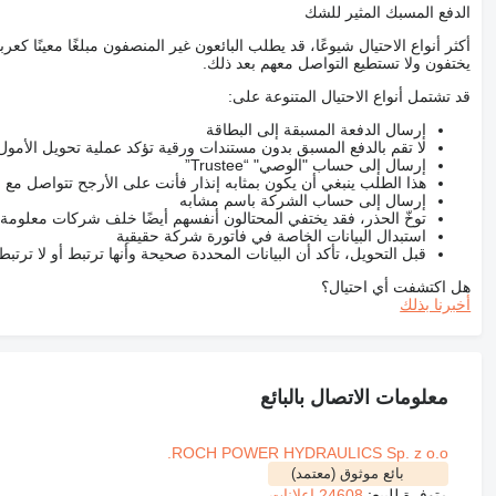
الدفع المسبك المثير للشك
أكثر أنواع الاحتيال شيوعًا، قد يطلب البائعون غير المنصفون مبلغًا معينًا 
يختفون ولا تستطيع التواصل معهم بعد ذلك.
قد تشتمل أنواع الاحتيال المتنوعة على:
إرسال الدفعة المسبقة إلى البطاقة
لا تقم بالدفع المسبق بدون مستندات ورقية تؤكد عملية تحويل الأمول
إرسال إلى حساب "الوصي" “Trustee”
هذا الطلب ينبغي أن يكون بمثابه إنذار فأنت على الأرجح تتواصل م
إرسال إلى حساب الشركة باسم مشابه
توخّ الحذر، فقد يختفي المحتالون أنفسهم أيضًا خلف شركات معلومة
استبدال البيانات الخاصة في فاتورة شركة حقيقية
قبل التحويل، تأكد أن البيانات المحددة صحيحة وأنها ترتبط أو لا ترتب
هل اكتشفت أي احتيال؟
أخبرنا بذلك
معلومات الاتصال بالبائع
ROCH POWER HYDRAULICS Sp. z o.o.
بائع موثوق (معتمد)
متوفرة للبيع:
24608 إعلانات