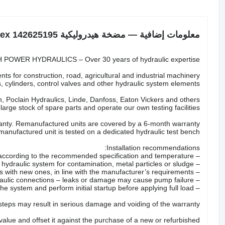
معلومات إضافية — مضخة هيدروليكية Terex 142625195
POWER HYDRAULICS – Over 30 years of hydraulic expertise.
ts for construction, road, agricultural and industrial machinery.
 cylinders, control valves and other hydraulic system elements.
 Poclain Hydraulics, Linde, Danfoss, Eaton Vickers and others.
arge stock of spare parts and operate our own testing facilities.
nty. Remanufactured units are covered by a 6-month warranty.
anufactured unit is tested on a dedicated hydraulic test bench.
Installation recommendations:
– Fill the pump with the correct hydraulic oil according to the recommended specification and temperature.
– Check the hydraulic system for contamination, metal particles or sludge.
– Replace all hydraulic filters with new ones, in line with the manufacturer’s requirements.
– Inspect hoses, valves and hydraulic connections – leaks or damage may cause pump failure.
– Properly bleed the system and perform initial startup before applying full load.
 steps may result in serious damage and voiding of the warranty.
 value and offset it against the purchase of a new or refurbished