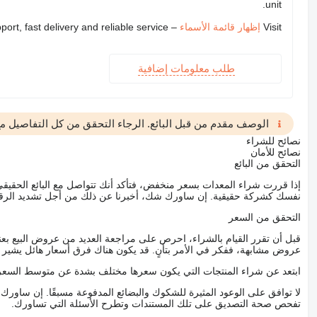
unit.
Visit
إظهار قائمة الأسماء
– we provide expert support, fast delivery and reliable service
طلب معلومات إضافية
الوصف مقدم من قبل البائع. الرجاء التحقق من كل التفاصيل مع 
نصائح للشراء
نصائح للأمان
التحقق من البائع
إذا قررت شراء المعدات بسعر منخفض، فتأكد أنك تتواصل مع البائع الحق
نفسك كشركة حقيقية. إن ساورك شك، أخبرنا عن ذلك من أجل تشديد الرقاب
التحقق من السعر
قبل أن تقرر القيام بالشراء، احرص على مراجعة العديد من عروض البيع بعن
عروض مشابهة، ففكر في الأمر بتأنٍ. قد يكون هناك فرق أسعار هائل يشير إلى
ابتعد عن شراء المنتجات التي يكون سعرها مختلف بشدة عن متوسط السعر
لا توافق على الوعود المثيرة للشكوك والبضائع المدفوعة مسبقًا. إن ساو
تفحص صحة التصديق على تلك المستندات وتطرح الأسئلة التي تساورك.