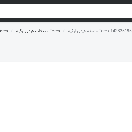
مضخة هيدروليكية Terex 142625195
مضخات هيدروليكية Terex
الوحدات الهيدروليكي