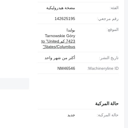
الفئة:
مضخة هيدروليكية
رقم مرجعي:
142625195
الموقع:
بولندا
Tarnowskie Góry
7423 كم to "United
States/Columbus"
تاريخ النشر:
أكثر من شهر واحد
NM46546
Machineryline ID:
حالة المركبة
حالة المركبة:
جديد