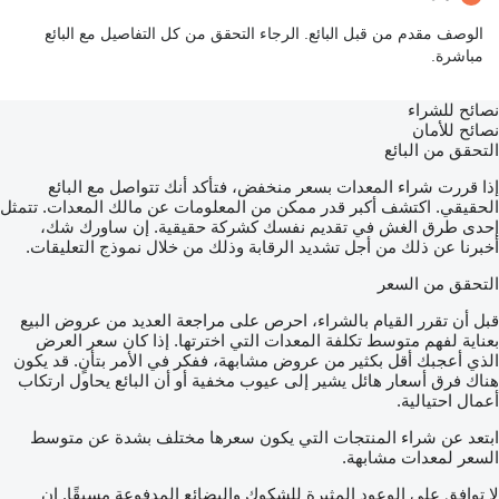
الوصف مقدم من قبل البائع. الرجاء التحقق من كل التفاصيل مع البائع
مباشرة.
نصائح للشراء
نصائح للأمان
التحقق من البائع
إذا قررت شراء المعدات بسعر منخفض، فتأكد أنك تتواصل مع البائع
الحقيقي. اكتشف أكبر قدر ممكن من المعلومات عن مالك المعدات. تتمثل
إحدى طرق الغش في تقديم نفسك كشركة حقيقية. إن ساورك شك،
أخبرنا عن ذلك من أجل تشديد الرقابة وذلك من خلال نموذج التعليقات.
التحقق من السعر
قبل أن تقرر القيام بالشراء، احرص على مراجعة العديد من عروض البيع
بعناية لفهم متوسط تكلفة المعدات التي اخترتها. إذا كان سعر العرض
الذي أعجبك أقل بكثير من عروض مشابهة، ففكر في الأمر بتأنٍ. قد يكون
هناك فرق أسعار هائل يشير إلى عيوب مخفية أو أن البائع يحاول ارتكاب
أعمال احتيالية.
ابتعد عن شراء المنتجات التي يكون سعرها مختلف بشدة عن متوسط
السعر لمعدات مشابهة.
لا توافق على الوعود المثيرة للشكوك والبضائع المدفوعة مسبقًا. إن