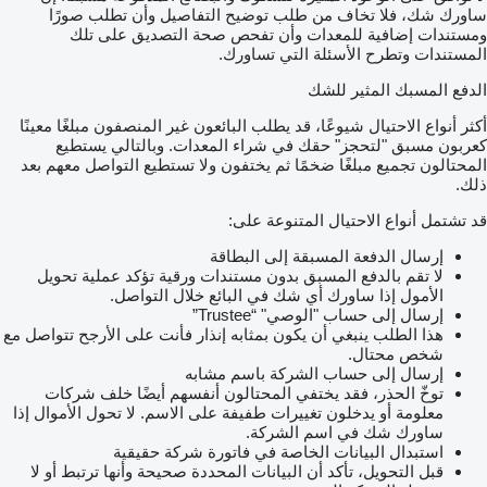
ساورك شك، فلا تخاف من طلب توضيح التفاصيل وأن تطلب صورًا
ومستندات إضافية للمعدات وأن تفحص صحة التصديق على تلك
المستندات وتطرح الأسئلة التي تساورك.
الدفع المسبك المثير للشك
أكثر أنواع الاحتيال شيوعًا، قد يطلب البائعون غير المنصفون مبلغًا معينًا
كعربون مسبق "لتحجز" حقك في شراء المعدات. وبالتالي يستطيع
المحتالون تجميع مبلغًا ضخمًا ثم يختفون ولا تستطيع التواصل معهم بعد
ذلك.
قد تشتمل أنواع الاحتيال المتنوعة على:
إرسال الدفعة المسبقة إلى البطاقة
لا تقم بالدفع المسبق بدون مستندات ورقية تؤكد عملية تحويل
الأمول إذا ساورك أي شك في البائع خلال التواصل.
إرسال إلى حساب "الوصي" “Trustee”
هذا الطلب ينبغي أن يكون بمثابه إنذار فأنت على الأرجح تتواصل مع
شخص محتال.
إرسال إلى حساب الشركة باسم مشابه
توخّ الحذر، فقد يختفي المحتالون أنفسهم أيضًا خلف شركات
معلومة أو يدخلون تغييرات طفيفة على الاسم. لا تحول الأموال إذا
ساورك شك في اسم الشركة.
استبدال البيانات الخاصة في فاتورة شركة حقيقية
قبل التحويل، تأكد أن البيانات المحددة صحيحة وأنها ترتبط أو لا