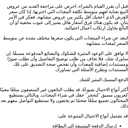
قبل أن تقرر القيام بالشراء، احرص على مراجعة العديد من عروض
البيع بعناية لفهم متوسط تكلفة المعدات التي اخترتها. إذا كان سعر
العرض الذي أعجبك أقل بكثير من عروض مشابهة، ففكر في الأمر
بتأنٍ. قد يكون هناك فرق أسعار هائل يشير إلى عيوب مخفية أو أن
البائع يحاول ارتكاب أعمال احتيالية.
ابتعد عن شراء المنتجات التي يكون سعرها مختلف بشدة عن متوسط
السعر لمعدات مشابهة.
لا توافق على الوعود المثيرة للشكوك والبضائع المدفوعة مسبقًا. إن
ساورك شك، فلا تخاف من طلب توضيح التفاصيل وأن تطلب صورًا
ومستندات إضافية للمعدات وأن تفحص صحة التصديق على تلك
المستندات وتطرح الأسئلة التي تساورك.
الدفع المسبك المثير للشك
أكثر أنواع الاحتيال شيوعًا، قد يطلب البائعون غير المنصفون مبلغًا معينًا
كعربون مسبق "لتحجز" حقك في شراء المعدات. وبالتالي يستطيع
المحتالون تجميع مبلغًا ضخمًا ثم يختفون ولا تستطيع التواصل معهم بعد
ذلك.
قد تشتمل أنواع الاحتيال المتنوعة على:
إرسال الدفعة المسبقة إلى البطاقة