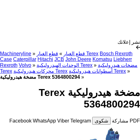
نشر إعلانك
Bosch Rexroth
قطع الغيار Terex
قطع الغيار
»
»
Machineryline
Case
Caterpillar
Hitachi
JCB
John Deere
Komatsu
Liebherr
مضخات هيدروليكية
»
الوحدات الهيدروليكية Terex
»
Volvo
Rexroth
»
أسطوانات هيدروليكية Terex
محركات هيدروليكية Terex
Terex
»
مضخة هيدروليكية Terex 5364800294
مضخة هيدروليكية Terex
5364800294
PDF
مشاركة
شكوى
Telegram
Viber
WhatsApp
Facebook