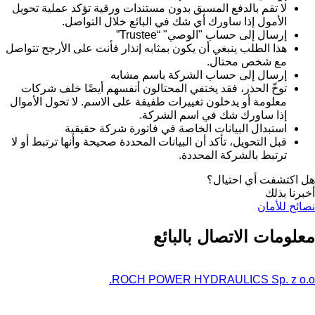
لا تقم بالدفع المسبق بدون مستندات ورقية تؤكد عملية تحويل
الأمول إذا ساورك أي شك في البائع خلال التواصل.
إرسال إلى حساب "الوصي" “Trustee”
هذا الطلب ينبغي أن يكون بمثابه إنذار فأنت على الأرجح تتواصل
مع شخص محتال.
إرسال إلى حساب الشركة باسم مشابه
توخّ الحذر، فقد يختفي المحتالون أنفسهم أيضًا خلف شركات
معلومة أو يدخلون تغييرات طفيفة على الاسم. لا تحول الأموال
إذا ساورك شك في اسم الشركة.
استبدال البيانات الخاصة في فاتورة شركة حقيقية
قبل التحويل، تأكد أن البيانات المحددة صحيحة وأنها ترتبط أو لا
ترتبط بالشركة المحددة.
هل اكتشفت أي احتيال؟
أخبرنا بذلك
نصائح للأمان
معلومات الاتصال بالبائع
ROCH POWER HYDRAULICS Sp. z o.o.