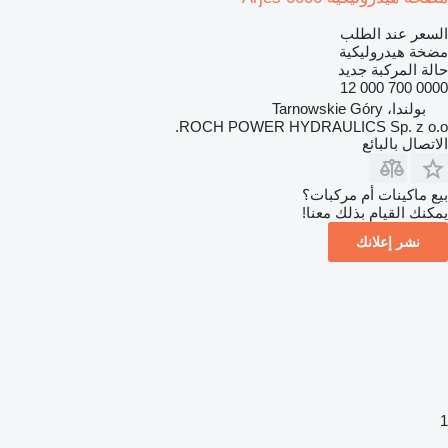
السعر عند الطلب
مضخة هيدروليكية
حالة المركبة
جديد
0000 700 000 12
بولندا، Tarnowskie Góry
ROCH POWER HYDRAULICS Sp. z o.o.
الاتصال بالبائع
بيع ماكينات أم مركبات؟
يمكنك القيام بذلك معنا!
نشر إعلانك
1