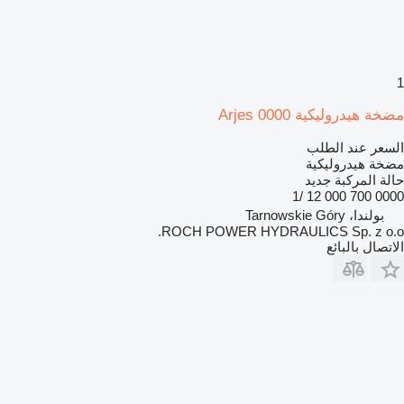
1
مضخة هيدروليكية Arjes 0000
السعر عند الطلب
مضخة هيدروليكية
حالة المركبة
جديد
0000 700 000 12 /1
بولندا، Tarnowskie Góry
ROCH POWER HYDRAULICS Sp. z o.o.
الاتصال بالبائع