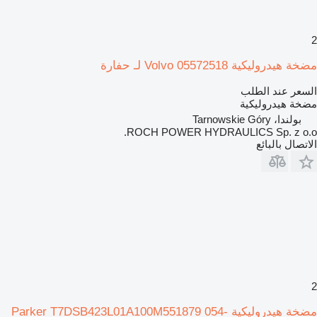
2
مضخة هيدروليكية Volvo 05572518 لـ حفارة
السعر عند الطلب
مضخة هيدروليكية
بولندا، Tarnowskie Góry
ROCH POWER HYDRAULICS Sp. z o.o.
الاتصال بالبائع
2
مضخة هيدروليكية Parker T7DSB423L01A100M551879 054-