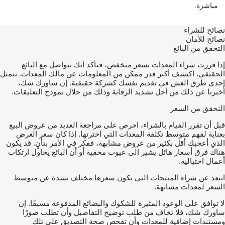
مباشرة.
نصائح للشراء
نصائح للأمان
التحقق من البائع
إذا قررت شراء المعدات بسعر منخفض، فتأكد أنك تتواصل مع البائع
الحقيقي. اكتشف أكبر قدر ممكن من المعلومات عن مالك المعدات. تتمثل
إحدى طرق الغش في تقديم نفسك كشركة حقيقية. إن ساورك شك،
أخبرنا عن ذلك من أجل تشديد الرقابة وذلك من خلال نموذج التعليقات.
التحقق من السعر
قبل أن تقرر القيام بالشراء، احرص على مراجعة العديد من عروض البيع
بعناية لفهم متوسط تكلفة المعدات التي اخترتها. إذا كان سعر العرض
الذي أعجبك أقل بكثير من عروض مشابهة، ففكر في الأمر بتأنٍ. قد يكون
هناك فرق أسعار هائل يشير إلى عيوب مخفية أو أن البائع يحاول ارتكاب
أعمال احتيالية.
ابتعد عن شراء المنتجات التي يكون سعرها مختلف بشدة عن متوسط
السعر لمعدات مشابهة.
لا توافق على الوعود المثيرة للشكوك والبضائع المدفوعة مسبقًا. إن
ساورك شك، فلا تخاف من طلب توضيح التفاصيل وأن تطلب صورًا
ومستندات إضافية للمعدات وأن تفحص صحة التصديق على تلك