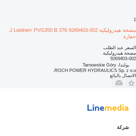
1
مضخة هيدروليكية Liebherr PVG350 B 376 9269403-002 لـ
حفارة
السعر عند الطلب
مضخة هيدروليكية
9269403-002
بولندا، Tarnowskie Góry
ROCH POWER HYDRAULICS Sp. z o.o.
الاتصال بالبائع
شركة