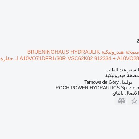
2
مضخة هيدروليكية BRUENINGHAUS HYDRAULIK
A10VO71DFR1/30R-VSC62K02 912334 + A10VO28 لـ حفارة
السعر عند الطلب
مضخة هيدروليكية
بولندا، Tarnowskie Góry
ROCH POWER HYDRAULICS Sp. z o.o.
الاتصال بالبائع