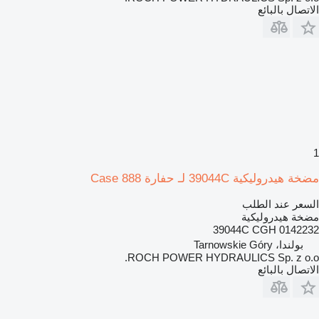
الاتصال بالبائع
1
مضخة هيدروليكية 39044C لـ حفارة Case 888
السعر عند الطلب
مضخة هيدروليكية
39044C CGH 0142232
بولندا، Tarnowskie Góry
ROCH POWER HYDRAULICS Sp. z o.o.
الاتصال بالبائع