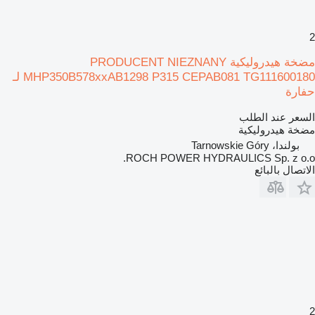
2
مضخة هيدروليكية PRODUCENT NIEZNANY
MHP350B578xxAB1298 P315 CEPAB081 TG111600180 لـ
حفارة
السعر عند الطلب
مضخة هيدروليكية
بولندا، Tarnowskie Góry
ROCH POWER HYDRAULICS Sp. z o.o.
الاتصال بالبائع
2