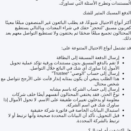
المستندات وتطرح الأسئلة التي تساورك.
الدفع المسبك المثير للشك
أكثر أنواع الاحتيال شيوعًا، قد يطلب البائعون غير المنصفون مبلغًا معينًا
كعربون مسبق "لتحجز" حقك في شراء المعدات. وبالتالي يستطيع
المحتالون تجميع مبلغًا ضخمًا ثم يختفون ولا تستطيع التواصل معهم بعد
ذلك.
قد تشتمل أنواع الاحتيال المتنوعة على:
إرسال الدفعة المسبقة إلى البطاقة
لا تقم بالدفع المسبق بدون مستندات ورقية تؤكد عملية تحويل
الأمول إذا ساورك أي شك في البائع خلال التواصل.
إرسال إلى حساب "الوصي" “Trustee”
هذا الطلب ينبغي أن يكون بمثابه إنذار فأنت على الأرجح تتواصل مع
شخص محتال.
إرسال إلى حساب الشركة باسم مشابه
توخّ الحذر، فقد يختفي المحتالون أنفسهم أيضًا خلف شركات
معلومة أو يدخلون تغييرات طفيفة على الاسم. لا تحول الأموال إذا
ساورك شك في اسم الشركة.
استبدال البيانات الخاصة في فاتورة شركة حقيقية
قبل التحويل، تأكد أن البيانات المحددة صحيحة وأنها ترتبط أو لا
ترتبط بالشركة المحددة.
هل اكتشفت أي احتيال؟