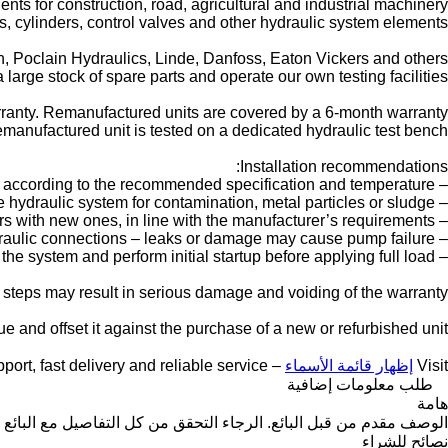
nts for construction, road, agricultural and industrial machinery.
, cylinders, control valves and other hydraulic system elements.
 Poclain Hydraulics, Linde, Danfoss, Eaton Vickers and others.
large stock of spare parts and operate our own testing facilities.
anty. Remanufactured units are covered by a 6-month warranty.
manufactured unit is tested on a dedicated hydraulic test bench.
Installation recommendations:
– Fill the pump with the correct hydraulic oil according to the recommended specification and temperature.
– Check the hydraulic system for contamination, metal particles or sludge.
– Replace all hydraulic filters with new ones, in line with the manufacturer’s requirements.
– Inspect hoses, valves and hydraulic connections – leaks or damage may cause pump failure.
– Properly bleed the system and perform initial startup before applying full load.
e steps may result in serious damage and voiding of the warranty.
e and offset it against the purchase of a new or refurbished unit.
Visit
إظهار قائمة الأسماء
– we provide expert support, fast delivery and reliable service
طلب معلومات إضافية
هامة
الوصف مقدم من قبل البائع. الرجاء التحقق من كل التفاصيل مع البائع 
نصائح للشراء