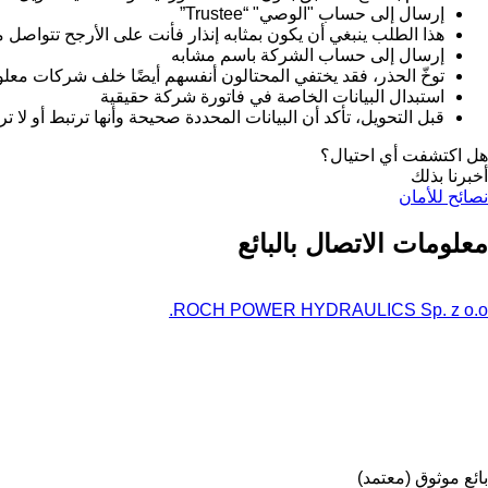
إرسال إلى حساب "الوصي" “Trustee”
هذا الطلب ينبغي أن يكون بمثابه إنذار فأنت على الأرجح تتواص
إرسال إلى حساب الشركة باسم مشابه
توخّ الحذر، فقد يختفي المحتالون أنفسهم أيضًا خلف شركات معل
استبدال البيانات الخاصة في فاتورة شركة حقيقية
قبل التحويل، تأكد أن البيانات المحددة صحيحة وأنها ترتبط أو لا ت
هل اكتشفت أي احتيال؟
أخبرنا بذلك
نصائح للأمان
معلومات الاتصال بالبائع
ROCH POWER HYDRAULICS Sp. z o.o.
بائع موثوق (معتمد)