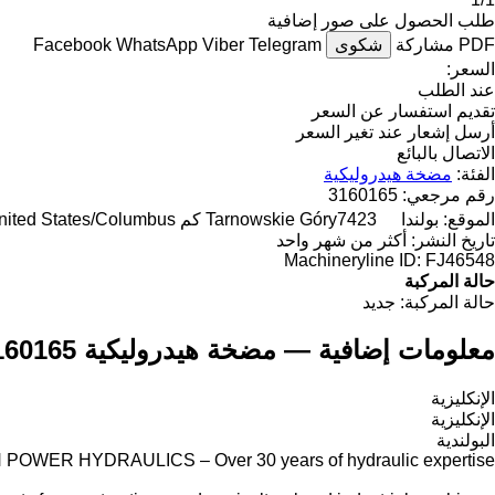
طلب الحصول على صور إضافية
PDF
مشاركة
شكوى
Telegram
Viber
WhatsApp
Facebook
السعر:
عند الطلب
تقديم استفسار عن السعر
أرسل إشعار عند تغير السعر
الاتصال بالبائع
الفئة:
مضخة هيدروليكية
رقم مرجعي:
3160165
الموقع:
بولندا
7423 كم to "United States/Columbus"
Tarnowskie Góry
تاريخ النشر:
أكثر من شهر واحد
Machineryline ID:
FJ46548
حالة المركبة
حالة المركبة:
جديد
معلومات إضافية — مضخة هيدروليكية Tobroco 3160165
الإنكليزية
الإنكليزية
البولندية
POWER HYDRAULICS – Over 30 years of hydraulic expertise.