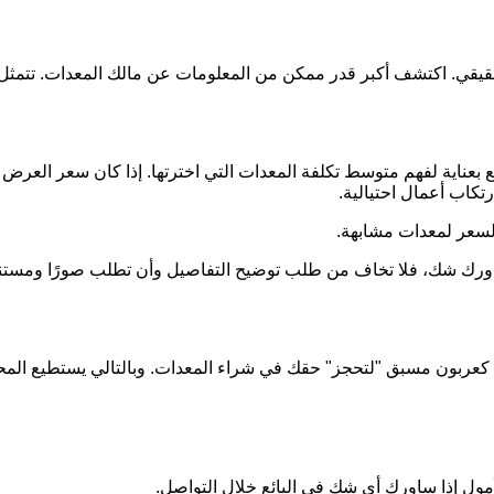
الحقيقي. اكتشف أكبر قدر ممكن من المعلومات عن مالك المعدات. ت
بعناية لفهم متوسط تكلفة المعدات التي اخترتها. إذا كان سعر العرض 
تكاب أعمال احتيالية.
لسعر لمعدات مشابهة.
ن ساورك شك، فلا تخاف من طلب توضيح التفاصيل وأن تطلب صورًا ومس
ينًا كعربون مسبق "لتحجز" حقك في شراء المعدات. وبالتالي يستطيع المح
أمول إذا ساورك أي شك في البائع خلال التواصل.