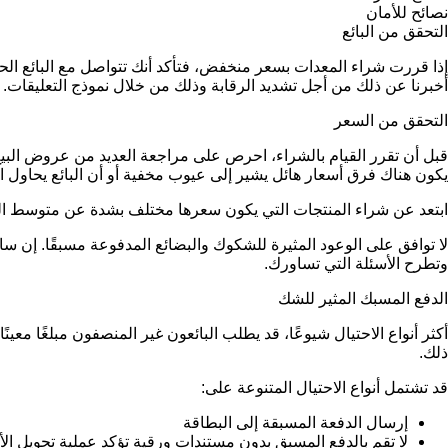
نصائح للأمان
التحقق من البائع
إذا قررت شراء المعدات بسعر منخفض، فتأكد أنك تتواصل مع البائع 
أخبرنا عن ذلك من أجل تشديد الرقابة وذلك من خلال نموذج التعليقات.
التحقق من السعر
قبل أن تقرر القيام بالشراء، احرص على مراجعة العديد من عروض البيع 
يكون هناك فرق أسعار هائل يشير إلى عيوب مخفية أو أن البائع يحاول ار
ابتعد عن شراء المنتجات التي يكون سعرها مختلف بشدة عن متوسط ا
لا توافق على الوعود المثيرة للشكوك والبضائع المدفوعة مسبقًا. إ
وتطرح الأسئلة التي تساورك.
الدفع المسبك المثير للشك
أكثر أنواع الاحتيال شيوعًا، قد يطلب البائعون غير المنصفون مبلغًا مع
ذلك.
قد تشتمل أنواع الاحتيال المتنوعة على:
إرسال الدفعة المسبقة إلى البطاقة
لا تقم بالدفع المسبق بدون مستندات ورقية تؤكد عملية تحويل ال