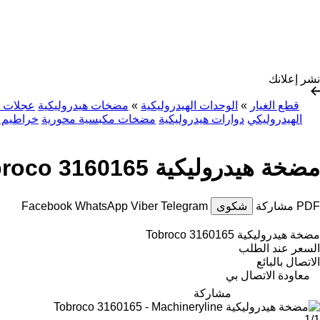
نشر إعلانك
قطع الغيار
»
الوحدات الهيدروليكية
»
مضخات هيدروليكية
عجلات م
الهيدروليكي
دوارات هيدروليكية
مضخات مكبسية محورية
خراطيم ا
مضخة هيدروليكية Tobroco 3160165
PDF
مشاركة
شكوى
Telegram
Viber
WhatsApp
Facebook
مضخة هيدروليكية Tobroco 3160165
السعر عند الطلب
الاتصال بالبائع
معاودة الاتصال بي
مشاركة
1/1