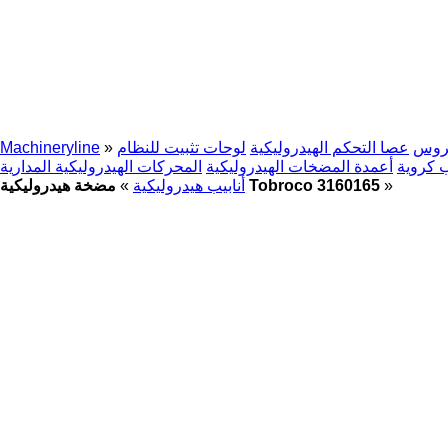
روس
عصا التحكم الهيدروليكية
لوحات تثبيت للنظام
»
Machineryline
 كروية
أعمدة المضخات الهيدروليكية
المحركات الهيدروليكية المدارية
»
مضخة هيدروليكية Tobroco 3160165
أنابيب هيدروليكية
»