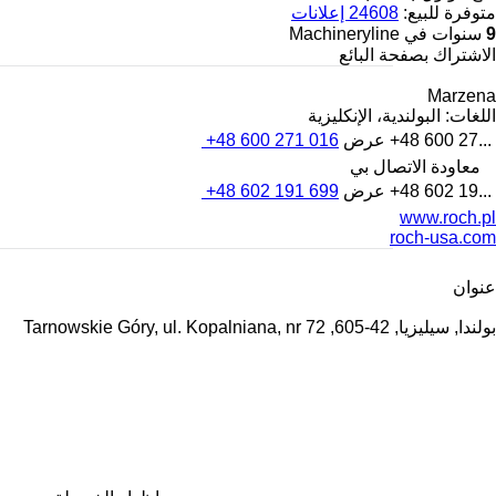
متوفرة للبيع:
24608 إعلانات
9
سنوات في Machineryline
الاشتراك بصفحة البائع
Marzena
اللغات:
البولندية، الإنكليزية
+48 600 27...
عرض
+48 600 271 016
معاودة الاتصال بي
+48 602 19...
عرض
+48 602 191 699
www.roch.pl
roch-usa.com
عنوان
بولندا, سيليزيا, 42-605, Tarnowskie Góry, ul. Kopalniana, nr 72