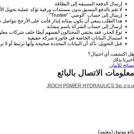
إرسال الدفعة المسبقة إلى البطاقة
لا تقم بالدفع المسبق بدون مستندات ورقية تؤكد عملية تحويل ال
إرسال إلى حساب "الوصي" “Trustee”
هذا الطلب ينبغي أن يكون بمثابه إنذار فأنت على الأرجح تتواص
إرسال إلى حساب الشركة باسم مشابه
توخّ الحذر، فقد يختفي المحتالون أنفسهم أيضًا خلف شركات معل
استبدال البيانات الخاصة في فاتورة شركة حقيقية
قبل التحويل، تأكد أن البيانات المحددة صحيحة وأنها ترتبط أو لا ت
هل اكتشفت أي احتيال؟
أخبرنا بذلك
نصائح للأمان
معلومات الاتصال بالبائع
ROCH POWER HYDRAULICS Sp. z o.o.
بائع موثوق (معتمد)