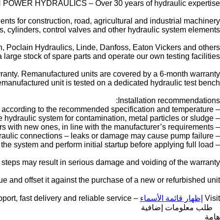
POWER HYDRAULICS – Over 30 years of hydraulic expertise.
nts for construction, road, agricultural and industrial machinery.
, cylinders, control valves and other hydraulic system elements.
 Poclain Hydraulics, Linde, Danfoss, Eaton Vickers and others.
large stock of spare parts and operate our own testing facilities.
anty. Remanufactured units are covered by a 6-month warranty.
manufactured unit is tested on a dedicated hydraulic test bench.
Installation recommendations:
– Fill the pump with the correct hydraulic oil according to the recommended specification and temperature.
– Check the hydraulic system for contamination, metal particles or sludge.
– Replace all hydraulic filters with new ones, in line with the manufacturer’s requirements.
– Inspect hoses, valves and hydraulic connections – leaks or damage may cause pump failure.
– Properly bleed the system and perform initial startup before applying full load.
e steps may result in serious damage and voiding of the warranty.
e and offset it against the purchase of a new or refurbished unit.
Visit
إظهار قائمة الأسماء
– we provide expert support, fast delivery and reliable service
طلب معلومات إضافية
هامة