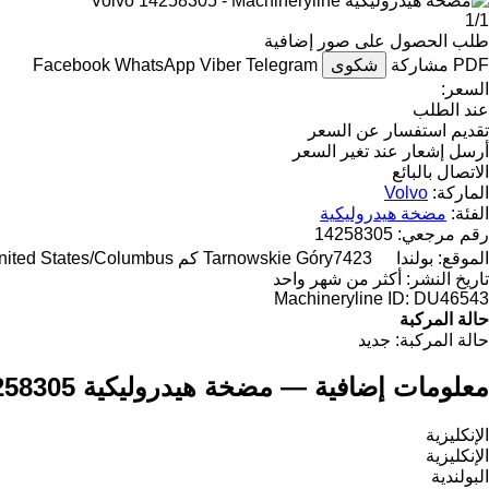
1/1
طلب الحصول على صور إضافية
PDF
مشاركة
شكوى
Telegram
Viber
WhatsApp
Facebook
السعر:
عند الطلب
تقديم استفسار عن السعر
أرسل إشعار عند تغير السعر
الاتصال بالبائع
الماركة:
Volvo
الفئة:
مضخة هيدروليكية
رقم مرجعي:
14258305
الموقع:
بولندا
7423 كم to "United States/Columbus"
Tarnowskie Góry
تاريخ النشر:
أكثر من شهر واحد
Machineryline ID:
DU46543
حالة المركبة
حالة المركبة:
جديد
معلومات إضافية — مضخة هيدروليكية Volvo 14258305
الإنكليزية
الإنكليزية
البولندية