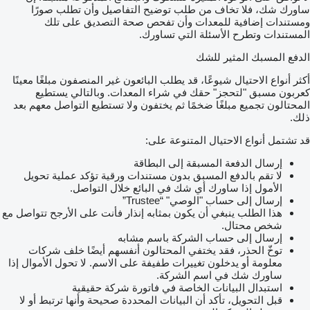
ساورك شك، فلا تخاف من طلب توضيح التفاصيل وأن تطلب صورًا
ومستندات إضافية للمعدات وأن تفحص صحة التصديق على تلك
المستندات وتطرح الأسئلة التي تساورك.
الدفع المسبك المثير للشك
أكثر أنواع الاحتيال شيوعًا، قد يطلب البائعون غير المنصفون مبلغًا معينًا
كعربون مسبق "لتحجز" حقك في شراء المعدات. وبالتالي يستطيع
المحتالون تجميع مبلغًا ضخمًا ثم يختفون ولا تستطيع التواصل معهم بعد
ذلك.
قد تشتمل أنواع الاحتيال المتنوعة على:
إرسال الدفعة المسبقة إلى البطاقة
لا تقم بالدفع المسبق بدون مستندات ورقية تؤكد عملية تحويل
الأمول إذا ساورك أي شك في البائع خلال التواصل.
إرسال إلى حساب "الوصي" “Trustee”
هذا الطلب ينبغي أن يكون بمثابه إنذار فأنت على الأرجح تتواصل مع
شخص محتال.
إرسال إلى حساب الشركة باسم مشابه
توخّ الحذر، فقد يختفي المحتالون أنفسهم أيضًا خلف شركات
معلومة أو يدخلون تغييرات طفيفة على الاسم. لا تحول الأموال إذا
ساورك شك في اسم الشركة.
استبدال البيانات الخاصة في فاتورة شركة حقيقية
قبل التحويل، تأكد أن البيانات المحددة صحيحة وأنها ترتبط أو لا