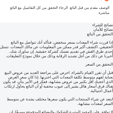
الوصف مقدم من قبل البائع. الرجاء التحقق من كل التفاصيل مع البائع
مباشرة.
نصائح للشراء
نصائح للأمان
التحقق من البائع
إذا قررت شراء المعدات بسعر منخفض، فتأكد أنك تتواصل مع البائع
الحقيقي. اكتشف أكبر قدر ممكن من المعلومات عن مالك المعدات. تتمثل
إحدى طرق الغش في تقديم نفسك كشركة حقيقية. إن ساورك شك،
أخبرنا عن ذلك من أجل تشديد الرقابة وذلك من خلال نموذج التعليقات.
التحقق من السعر
قبل أن تقرر القيام بالشراء، احرص على مراجعة العديد من عروض البيع
بعناية لفهم متوسط تكلفة المعدات التي اخترتها. إذا كان سعر العرض
الذي أعجبك أقل بكثير من عروض مشابهة، ففكر في الأمر بتأنٍ. قد يكون
هناك فرق أسعار هائل يشير إلى عيوب مخفية أو أن البائع يحاول ارتكاب
أعمال احتيالية.
ابتعد عن شراء المنتجات التي يكون سعرها مختلف بشدة عن متوسط
السعر لمعدات مشابهة.
لا توافق على الوعود المثيرة للشكوك والبضائع المدفوعة مسبقًا. إن