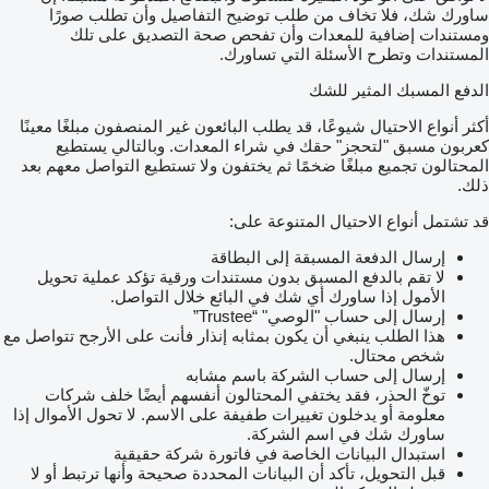
ساورك شك، فلا تخاف من طلب توضيح التفاصيل وأن تطلب صورًا
ومستندات إضافية للمعدات وأن تفحص صحة التصديق على تلك
المستندات وتطرح الأسئلة التي تساورك.
الدفع المسبك المثير للشك
أكثر أنواع الاحتيال شيوعًا، قد يطلب البائعون غير المنصفون مبلغًا معينًا
كعربون مسبق "لتحجز" حقك في شراء المعدات. وبالتالي يستطيع
المحتالون تجميع مبلغًا ضخمًا ثم يختفون ولا تستطيع التواصل معهم بعد
ذلك.
قد تشتمل أنواع الاحتيال المتنوعة على:
إرسال الدفعة المسبقة إلى البطاقة
لا تقم بالدفع المسبق بدون مستندات ورقية تؤكد عملية تحويل
الأمول إذا ساورك أي شك في البائع خلال التواصل.
إرسال إلى حساب "الوصي" “Trustee”
هذا الطلب ينبغي أن يكون بمثابه إنذار فأنت على الأرجح تتواصل مع
شخص محتال.
إرسال إلى حساب الشركة باسم مشابه
توخّ الحذر، فقد يختفي المحتالون أنفسهم أيضًا خلف شركات
معلومة أو يدخلون تغييرات طفيفة على الاسم. لا تحول الأموال إذا
ساورك شك في اسم الشركة.
استبدال البيانات الخاصة في فاتورة شركة حقيقية
قبل التحويل، تأكد أن البيانات المحددة صحيحة وأنها ترتبط أو لا