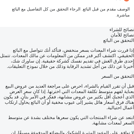
الوصف مقدم من قبل البائع. الرجاء التحقق من كل التفاصيل مع البائع
مباشرة.
نصائح للشراء
نصائح للأمان
التحقق من البائع
إذا قررت شراء المعدات بسعر منخفض، فتأكد أنك تتواصل مع البائع
الحقيقي. اكتشف أكبر قدر ممكن من المعلومات عن مالك المعدات. تتمثل
إحدى طرق الغش في تقديم نفسك كشركة حقيقية. إن ساورك شك،
أخبرنا عن ذلك من أجل تشديد الرقابة وذلك من خلال نموذج التعليقات.
التحقق من السعر
قبل أن تقرر القيام بالشراء، احرص على مراجعة العديد من عروض البيع
بعناية لفهم متوسط تكلفة المعدات التي اخترتها. إذا كان سعر العرض
الذي أعجبك أقل بكثير من عروض مشابهة، ففكر في الأمر بتأنٍ. قد يكون
هناك فرق أسعار هائل يشير إلى عيوب مخفية أو أن البائع يحاول ارتكاب
أعمال احتيالية.
ابتعد عن شراء المنتجات التي يكون سعرها مختلف بشدة عن متوسط
السعر لمعدات مشابهة.
لا توافق على الوعود المثيرة للشكوك والبضائع المدفوعة مسبقًا. إن