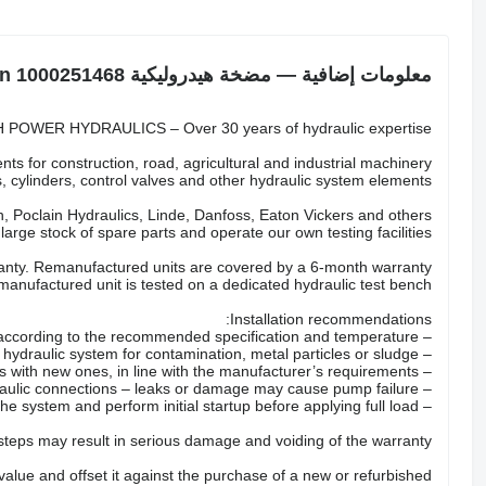
معلومات إضافية — مضخة هيدروليكية Wacker Neuson 1000251468
POWER HYDRAULICS – Over 30 years of hydraulic expertise.
ts for construction, road, agricultural and industrial machinery.
 cylinders, control valves and other hydraulic system elements.
 Poclain Hydraulics, Linde, Danfoss, Eaton Vickers and others.
arge stock of spare parts and operate our own testing facilities.
nty. Remanufactured units are covered by a 6-month warranty.
anufactured unit is tested on a dedicated hydraulic test bench.
Installation recommendations:
– Fill the pump with the correct hydraulic oil according to the recommended specification and temperature.
– Check the hydraulic system for contamination, metal particles or sludge.
– Replace all hydraulic filters with new ones, in line with the manufacturer’s requirements.
– Inspect hoses, valves and hydraulic connections – leaks or damage may cause pump failure.
– Properly bleed the system and perform initial startup before applying full load.
 steps may result in serious damage and voiding of the warranty.
 value and offset it against the purchase of a new or refurbished