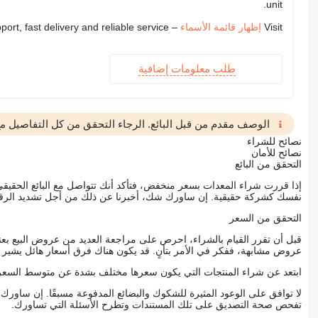
unit.
Visit
إظهار قائمة الأسماء
– we provide expert support, fast delivery and reliable service
طلب معلومات إضافية
الوصف مقدم من قبل البائع. الرجاء التحقق من كل التفاصيل مع 
نصائح للشراء
نصائح للأمان
التحقق من البائع
إذا قررت شراء المعدات بسعر منخفض، فتأكد أنك تتواصل مع البائع الحق
نفسك كشركة حقيقية. إن ساورك شك، أخبرنا عن ذلك من أجل تشديد الرقاب
التحقق من السعر
قبل أن تقرر القيام بالشراء، احرص على مراجعة العديد من عروض البيع بعن
عروض مشابهة، ففكر في الأمر بتأنٍ. قد يكون هناك فرق أسعار هائل يشير إلى
ابتعد عن شراء المنتجات التي يكون سعرها مختلف بشدة عن متوسط السعر
لا توافق على الوعود المثيرة للشكوك والبضائع المدفوعة مسبقًا. إن ساو
تفحص صحة التصديق على تلك المستندات وتطرح الأسئلة التي تساورك.