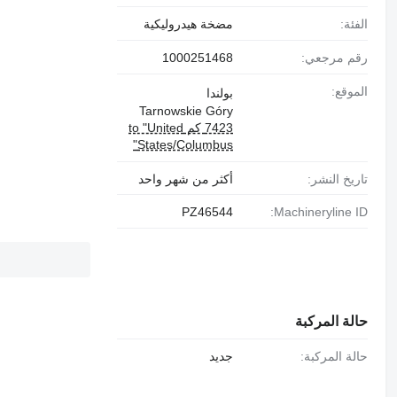
الفئة:
مضخة هيدروليكية
رقم مرجعي:
1000251468
الموقع:
بولندا
Tarnowskie Góry
7423 كم to "United
States/Columbus"
تاريخ النشر:
أكثر من شهر واحد
PZ46544
Machineryline ID:
حالة المركبة
حالة المركبة:
جديد