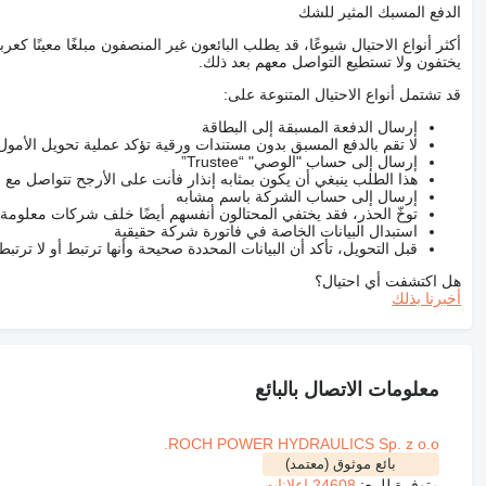
الدفع المسبك المثير للشك
أكثر أنواع الاحتيال شيوعًا، قد يطلب البائعون غير المنصفون مبلغًا معينًا 
يختفون ولا تستطيع التواصل معهم بعد ذلك.
قد تشتمل أنواع الاحتيال المتنوعة على:
إرسال الدفعة المسبقة إلى البطاقة
لا تقم بالدفع المسبق بدون مستندات ورقية تؤكد عملية تحويل الأمول
إرسال إلى حساب "الوصي" “Trustee”
هذا الطلب ينبغي أن يكون بمثابه إنذار فأنت على الأرجح تتواصل م
إرسال إلى حساب الشركة باسم مشابه
توخّ الحذر، فقد يختفي المحتالون أنفسهم أيضًا خلف شركات معلومة
استبدال البيانات الخاصة في فاتورة شركة حقيقية
قبل التحويل، تأكد أن البيانات المحددة صحيحة وأنها ترتبط أو لا ترتب
هل اكتشفت أي احتيال؟
أخبرنا بذلك
معلومات الاتصال بالبائع
ROCH POWER HYDRAULICS Sp. z o.o.
بائع موثوق (معتمد)
متوفرة للبيع:
24608 إعلانات