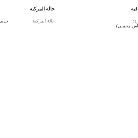
فية
حالة المركبة
ة:
حالة المركبة:
جديد
ماش مخملي)