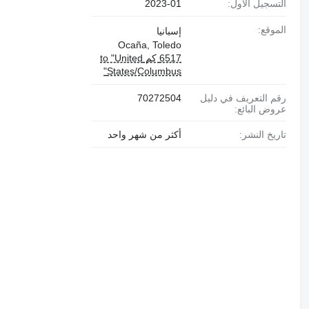
التسجيل الأول:
2023-01
الموقع:
إسبانيا
Ocaña, Toledo
6517 كم to "United
States/Columbus"
رقم التعريف في دليل
70272504
عروض البائع:
تاريخ النشر:
أكثر من شهر واحد