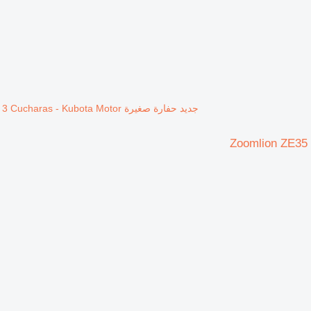
جديد حفارة صغيرة Zoomlion ZE35 GU Garantía de fábrica - CW / 3 Cucharas - Kubota Motor
Zoomlion ZE35 