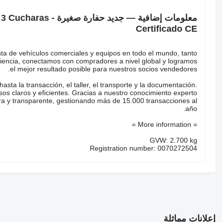
معلومات إضافية — جديد 
Certificado CE
nta de vehículos comerciales y equipos en todo el mundo, tanto
encia, conectamos con compradores a nivel global y logramos
el mejor resultado posible para nuestros socios vendedores.
sta la transacción, el taller, el transporte y la documentación.
s claros y eficientes. Gracias a nuestro conocimiento experto
gura y transparente, gestionando más de 15.000 transacciones al
año.
= More information =
GVW: 2.700 kg
Registration number: 0070272504
إعلانات مماثلة