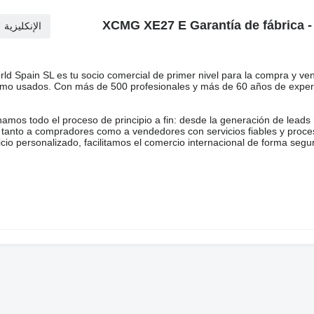
حفارة صغيرة XCMG XE27 E Garantía de fábrica - 3 Cucharas -
الإنكليزية
ld Spain SL es tu socio comercial de primer nivel para la compra y ve
mo usados. Con más de 500 profesionales y más de 60 años de experi
amos todo el proceso de principio a fin: desde la generación de leads ha
anto a compradores como a vendedores con servicios fiables y proceso
icio personalizado, facilitamos el comercio internacional de forma se