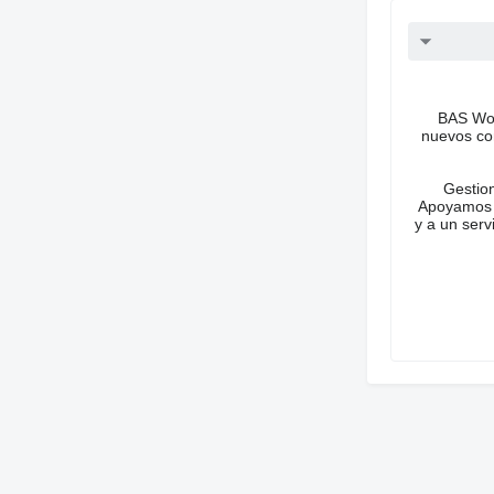
BAS Wor
nuevos co
Gestion
Apoyamos t
y a un serv