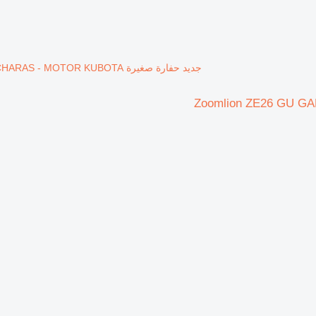
جديد حفارة صغيرة Zoomlion ZE26 GU GARANTÍA DE FÁBRICA - 3 CUCHARAS - MOTOR KUBOTA
Zoomlion ZE26 GU G