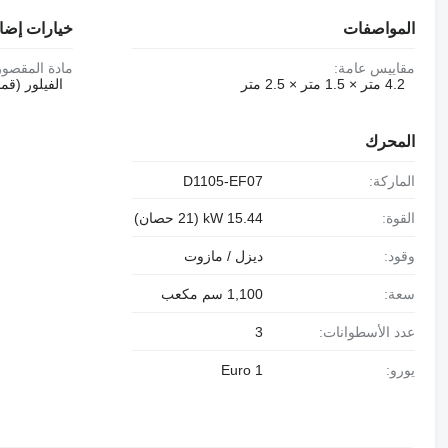
المواصفات
خيارات إضا
مقاييس عامة:
مادة المقصور
4.2 متر × 1.5 متر × 2.5 متر
الفيلور (ق
المحرك
الماركة:
D1105-EF07
القوة:
15.44 kW (21 حصان)
وقود:
ديزل / مازوت
سعة:
1,100 سم مكعب
عدد الأسطوانات:
3
يورو:
Euro 1