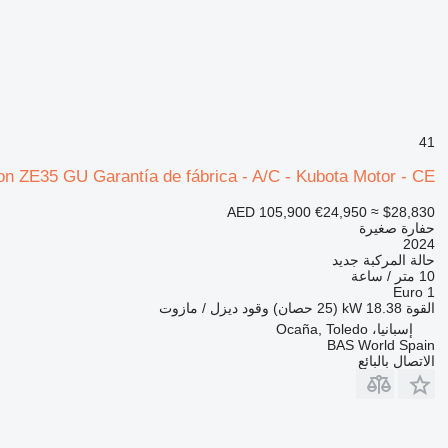
41
on ZE35 GU Garantía de fábrica - A/C - Kubota Motor - CE
AED 105,900
€24,950
≈ $28,830
حفارة صغيرة
2024
حالة المركبة
جديد
10 متر / ساعة
Euro 1
القوة
18.38 kW (25 حصان)
وقود
ديزل / مازوت
إسبانيا، Ocaña, Toledo
BAS World Spain
الاتصال بالبائع