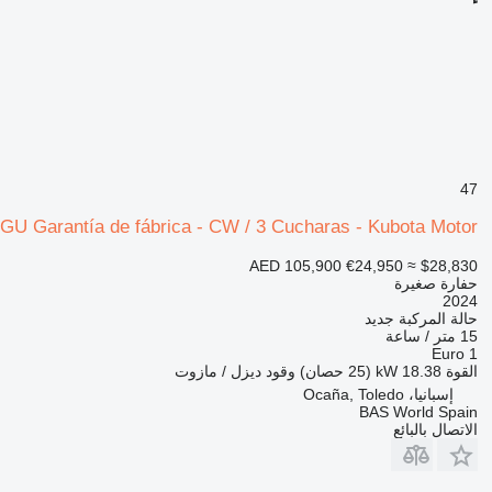
47
GU Garantía de fábrica - CW / 3 Cucharas - Kubota Motor
AED 105,900
€24,950
≈ $28,830
حفارة صغيرة
2024
حالة المركبة
جديد
15 متر / ساعة
Euro 1
القوة
18.38 kW (25 حصان)
وقود
ديزل / مازوت
إسبانيا، Ocaña, Toledo
BAS World Spain
الاتصال بالبائع