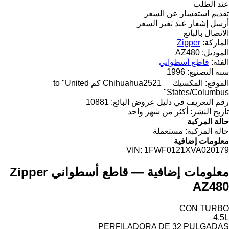
عند الطلب
تقديم استفسار عن السعر
أرسل إشعار عند تغير السعر
الاتصال بالبائع
الماركة:
Zipper
الموديل:
AZ480
الفئة:
قاطع أسطواني
سنة التصنيع:
1996
الموقع:
المكسيك
Chihuahua
2521 كم to "United
States/Columbus"
رقم التعريف في دليل عروض البائع:
10881
تاريخ النشر:
أكثر من شهر واحد
حالة المركبة
حالة المركبة:
مستعملة
معلومات إضافية
VIN:
1FWF0121XVA020179
معلومات إضافية — قاطع أسطواني Zipper
AZ480
CON TURBO
4.5L
PERFILADORA DE 32 PULGADAS