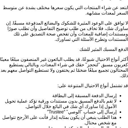
ابتعد عن شراء المنتجات التي يكون سعرها مختلف بشدة عن متوسط
السعر لمعدات مشابهة.
لا توافق على الوعود المثيرة للشكوك والبضائع المدفوعة مسبقًا. إن
ساورك شك، فلا تخاف من طلب توضيح التفاصيل وأن تطلب صورًا
ومستندات إضافية للمعدات وأن تفحص صحة التصديق على تلك
المستندات وتطرح الأسئلة التي تساورك.
الدفع المسبك المثير للشك
أكثر أنواع الاحتيال شيوعًا، قد يطلب البائعون غير المنصفون مبلغًا معينًا
كعربون مسبق "لتحجز" حقك في شراء المعدات. وبالتالي يستطيع
المحتالون تجميع مبلغًا ضخمًا ثم يختفون ولا تستطيع التواصل معهم بعد
ذلك.
قد تشتمل أنواع الاحتيال المتنوعة على:
إرسال الدفعة المسبقة إلى البطاقة
لا تقم بالدفع المسبق بدون مستندات ورقية تؤكد عملية تحويل
الأمول إذا ساورك أي شك في البائع خلال التواصل.
إرسال إلى حساب "الوصي" “Trustee”
هذا الطلب ينبغي أن يكون بمثابه إنذار فأنت على الأرجح تتواصل
مع شخص محتال.