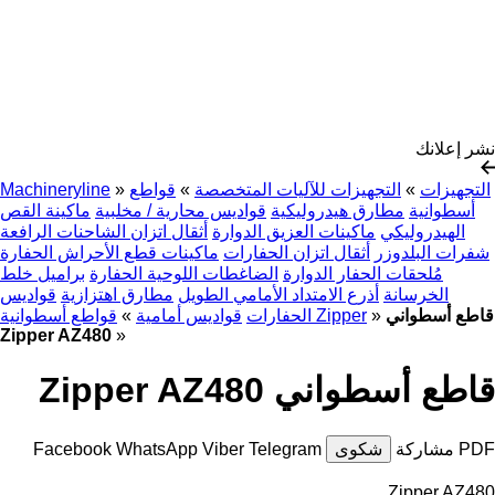
نشر إعلانك
التجهيزات
»
التجهيزات للآليات المتخصصة
»
قواطع
»
Machineryline
أسطوانية
مطارق هيدروليكية
قواديس محارية / مخلبية
ماكينة القص
الهيدروليكي
ماكينات العزيق الدوارة
أثقال اتزان الشاحنات الرافعة
شفرات البلدوزر
أثقال اتزان الحفارات
ماكينات قطع الأحراش الحفارة
مُلحقات الحفار الدوارة
الضاغطات اللوحية الحفارة
براميل خلط
الخرسانة
أذرع الامتداد الأمامي الطويل
مطارق اهتزازية
قواديس
قاطع أسطواني
»
قواطع أسطوانية Zipper
الحفارات
قواديس أمامية
»
Zipper AZ480
»
قاطع أسطواني Zipper AZ480
PDF
مشاركة
شكوى
Telegram
Viber
WhatsApp
Facebook
Zipper AZ480