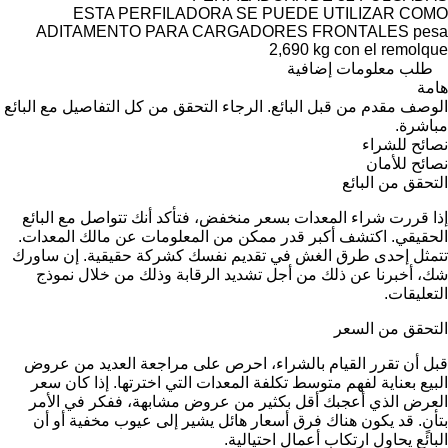
ESTA PERFILADORA SE PUEDE UTILIZAR COMO
ADITAMENTO PARA CARGADORES FRONTALES pesa
2,690 kg con el remolque
طلب معلومات إضافية
هامة
الوصف مقدم من قبل البائع. الرجاء التحقق من كل التفاصيل مع البائع
مباشرة.
نصائح للشراء
نصائح للأمان
التحقق من البائع
إذا قررت شراء المعدات بسعر منخفض، فتأكد أنك تتواصل مع البائع
الحقيقي. اكتشف أكبر قدر ممكن من المعلومات عن مالك المعدات.
تتمثل إحدى طرق الغش في تقديم نفسك كشركة حقيقية. إن ساورك
شك، أخبرنا عن ذلك من أجل تشديد الرقابة وذلك من خلال نموذج
التعليقات.
التحقق من السعر
قبل أن تقرر القيام بالشراء، احرص على مراجعة العديد من عروض
البيع بعناية لفهم متوسط تكلفة المعدات التي اخترتها. إذا كان سعر
العرض الذي أعجبك أقل بكثير من عروض مشابهة، ففكر في الأمر
بتأنٍ. قد يكون هناك فرق أسعار هائل يشير إلى عيوب مخفية أو أن
البائع يحاول ارتكاب أعمال احتيالية.