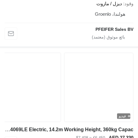
وقود
ديزل / مازوت
هولندا، Groenlo
PFEIFER Sales BV
فيديو
JLG 4069LE Electric, 14.2m Working Height, 360kg Capac
AED 27,330
≈ $7,408
€6,450