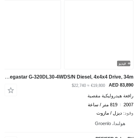
فيديو
Holland Lift Megastar G-320DL30-4WDS/N Diesel, 4x4x4 Drive, 34m
AED 83,890
≈ $22,740
€19,800
رافعة هيدروليكية مقصية
2007
819 متر / ساعة
وقود
ديزل / مازوت
هولندا، Groenlo