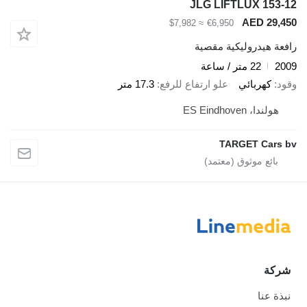
JLG LIFTLUX 153-12
AED 29,450
≈ $7,982
€6,950
رافعة هيدروليكية مقصية
2009
22 متر / ساعة
وقود
كهربائي
علو ارتفاع للرفع
17.3 متر
هولندا، ES Eindhoven
TARGET Cars bv
شركة
نبذة عنا