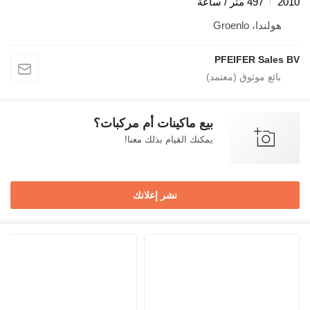
2010
497 متر / ساعة
هولندا، Groenlo
PFEIFER Sales BV
بيع ماكينات أم مركبات؟
يمكنك القيام بذلك معنا!
نشر إعلانك