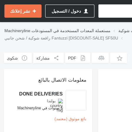
دخول / التسجيل
نشر إعلانك
 شوكية
مستعملة المعدات المستخدمة في المستودعات
Machineryline
رافعة شوكية / شحن جانبي Fantuzzi [DISCOUNT-SALE] SF50U
PDF
مشاركة
شكوى
معلومات الاتصال بالبائع
DONE DELIVERIES
بولندا
6 سنوات في Machineryline
بائع موثوق (معتمد)