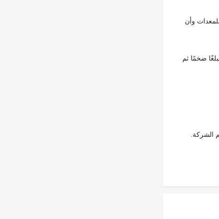
لمعدات وأن
غًا ضخمًا ثم
م الشركة.