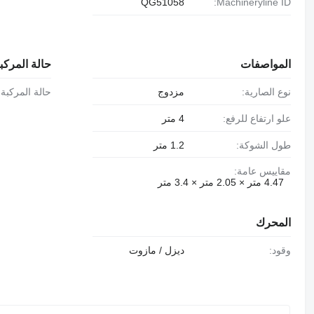
QG51058
Machineryline ID:
المواصفات
حالة المركب
نوع الصارية:
مزدوج
حالة المركبة:
علو ارتفاع للرفع:
4 متر
طول الشوكة:
1.2 متر
مقاييس عامة:
4.47 متر × 2.05 متر × 3.4 متر
المحرك
وقود:
ديزل / مازوت