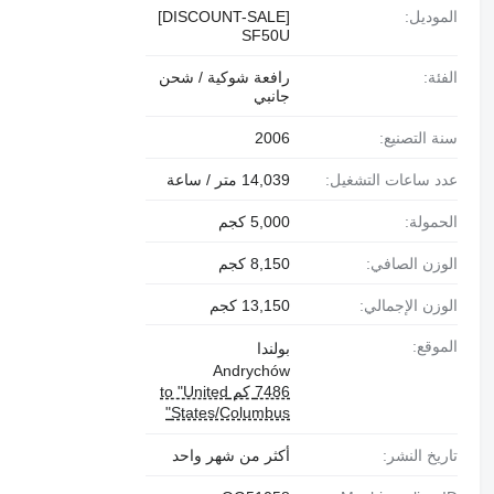
الموديل:
[DISCOUNT-SALE]
SF50U
الفئة:
رافعة شوكية / شحن
جانبي
سنة التصنيع:
2006
عدد ساعات التشغيل:
14,039 متر / ساعة
الحمولة:
5,000 كجم
الوزن الصافي:
8,150 كجم
الوزن الإجمالي:
13,150 كجم
الموقع:
بولندا
Andrychów
7486 كم to "United
States/Columbus"
تاريخ النشر:
أكثر من شهر واحد