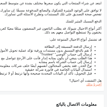
ابتعد عن شراء المنتجات التي يكون سعرها مختلف بشدة عن متوسط السعر
لا توافق على الوعود المثيرة للشكوك والبضائع المدفوعة مسبقًا. إن ساو
تفحص صحة التصديق على تلك المستندات وتطرح الأسئلة التي تساورك.
الدفع المسبك المثير للشك
أكثر أنواع الاحتيال شيوعًا، قد يطلب البائعون غير المنصفون مبلغًا معينًا 
يختفون ولا تستطيع التواصل معهم بعد ذلك.
قد تشتمل أنواع الاحتيال المتنوعة على:
إرسال الدفعة المسبقة إلى البطاقة
لا تقم بالدفع المسبق بدون مستندات ورقية تؤكد عملية تحويل الأمول
إرسال إلى حساب "الوصي" “Trustee”
هذا الطلب ينبغي أن يكون بمثابه إنذار فأنت على الأرجح تتواصل م
إرسال إلى حساب الشركة باسم مشابه
توخّ الحذر، فقد يختفي المحتالون أنفسهم أيضًا خلف شركات معلومة
استبدال البيانات الخاصة في فاتورة شركة حقيقية
قبل التحويل، تأكد أن البيانات المحددة صحيحة وأنها ترتبط أو لا ترتب
هل اكتشفت أي احتيال؟
أخبرنا بذلك
معلومات الاتصال بالبائع