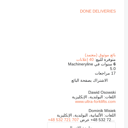
DONE DELIVERIES
بائع موثوق (معتمد)
متوفرة للبيع:
40 إعلانات
6
سنوات في Machineryline
5.0
17 مراجعات
الاشتراك بصفحة البائع
Dawid Osowski
اللغات:
البولندية، الإنكليزية
www.ultra-forklifts.com
Dominik Misiek
اللغات:
الألمانية، البولندية، الإنكليزية
+48 532 72...
عرض
+48 532 721 707
معاودة الاتصال بي