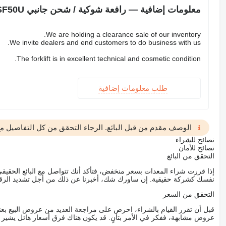
معلومات إضافية — رافعة شوكية / شحن جانبي Fantuzzi [DISCOUNT-SALE] SF50U
We are holding a clearance sale of our inventory.
We invite dealers and end customers to do business with us.
The forklift is in excellent technical and cosmetic condition.
طلب معلومات إضافية
الوصف مقدم من قبل البائع. الرجاء التحقق من كل التفاصيل مع 
نصائح للشراء
نصائح للأمان
التحقق من البائع
إذا قررت شراء المعدات بسعر منخفض، فتأكد أنك تتواصل مع البائع الحق
نفسك كشركة حقيقية. إن ساورك شك، أخبرنا عن ذلك من أجل تشديد الرقاب
التحقق من السعر
قبل أن تقرر القيام بالشراء، احرص على مراجعة العديد من عروض البيع بعن
عروض مشابهة، ففكر في الأمر بتأنٍ. قد يكون هناك فرق أسعار هائل يشير إلى