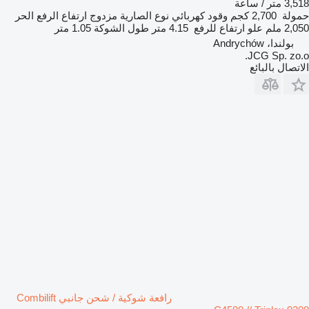
3,518 متر / ساعة
حمولة
2,700 كجم
وقود
كهربائي
نوع الصارية
مزدوج
ارتفاع الرفع الحر
2,050 ملم
علو ارتفاع للرفع
4.15 متر
طول الشوكة
1.05 متر
بولندا، Andrychów
JCG Sp. zo.o.
الاتصال بالبائع
رافعة شوكية / شحن جانبي Combilift