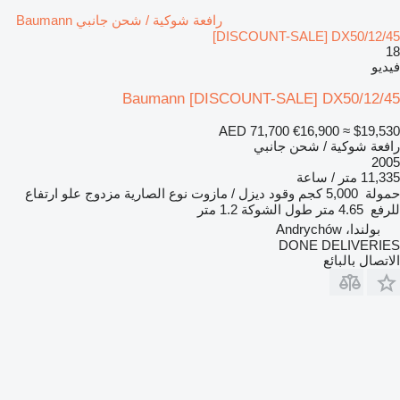
رافعة شوكية / شحن جانبي Baumann
[DISCOUNT-SALE] DX50/12/45
18
فيديو
Baumann [DISCOUNT-SALE] DX50/12/45
AED 71,700
€16,900
≈ $19,530
رافعة شوكية / شحن جانبي
2005
11,335 متر / ساعة
حمولة
5,000 كجم
وقود
ديزل / مازوت
نوع الصارية
مزدوج
علو ارتفاع
للرفع
4.65 متر
طول الشوكة
1.2 متر
بولندا، Andrychów
DONE DELIVERIES
الاتصال بالبائع