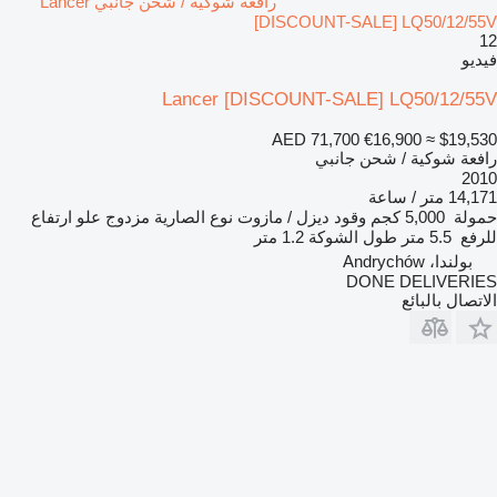
رافعة شوكية / شحن جانبي Lancer
[DISCOUNT-SALE] LQ50/12/55V
12
فيديو
Lancer [DISCOUNT-SALE] LQ50/12/55V
AED 71,700
€16,900
≈ $19,530
رافعة شوكية / شحن جانبي
2010
14,171 متر / ساعة
حمولة
5,000 كجم
وقود
ديزل / مازوت
نوع الصارية
مزدوج
علو ارتفاع
للرفع
5.5 متر
طول الشوكة
1.2 متر
بولندا، Andrychów
DONE DELIVERIES
الاتصال بالبائع