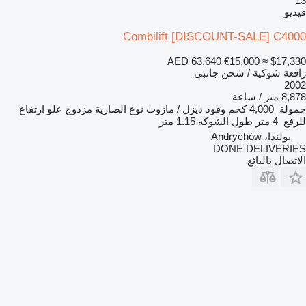
13
فيديو
Combilift [DISCOUNT-SALE] C4000
AED 63,640
€15,000
≈ $17,330
رافعة شوكية / شحن جانبي
2002
8,878 متر / ساعة
حمولة
4,000 كجم
وقود
ديزل / مازوت
نوع الصارية
مزدوج
علو ارتفاع
للرفع
4 متر
طول الشوكة
1.15 متر
بولندا، Andrychów
DONE DELIVERIES
الاتصال بالبائع