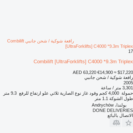
رافعة شوكية / شحن جانبي Combilift
[UltraForklifts] C4000 *9.3m Triplex
17
Combilift [UltraForklifts] C4000 *9.3m Triplex
AED 63,220
€14,900
≈ $17,220
رافعة شوكية / شحن جانبي
2005
3,301 متر / ساعة
حمولة
4,000 كجم
وقود
غاز
نوع الصارية
ثلاثي
علو ارتفاع للرفع
9.3 متر
طول الشوكة
1.1 متر
بولندا، Andrychów
DONE DELIVERIES
الاتصال بالبائع