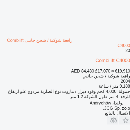
رافعة شوكية / شحن جانبي Combilift
C4000
20
Combilift C4000
AED 84,480
£17,070
≈ €19,910
رافعة شوكية / شحن جانبي
2004
9,188 متر / ساعة
حمولة
4,000 كجم
وقود
ديزل / مازوت
نوع الصارية
مزدوج
علو ارتفاع
للرفع
4 متر
طول الشوكة
1.2 متر
بولندا، Andrychów
JCG Sp. zo.o.
الاتصال بالبائع