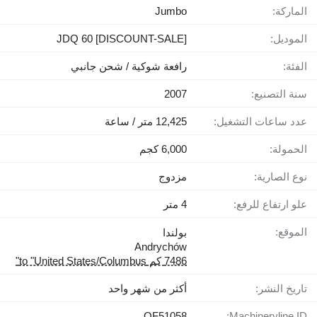
الماركة:
Jumbo
الموديل:
[DISCOUNT-SALE] JDQ 60
الفئة:
رافعة شوكية / شحن جانبي
سنة التصنيع:
2007
عدد ساعات التشغيل:
12,425 متر / ساعة
الحمولة:
6,000 كجم
نوع الصارية:
مزدوج
علو ارتفاع للرفع:
4 متر
الموقع:
بولندا
Andrychów
7486 كم to "United States/Columbus"
تاريخ النشر:
أكثر من شهر واحد
QF51058
Machineryline ID: