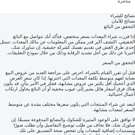
مباشرة.
نصائح للشراء
نصائح للأمان
التحقق من البائع
إذا قررت شراء المعدات بسعر منخفض، فتأكد أنك تتواصل مع البائع
الحقيقي. اكتشف أكبر قدر ممكن من المعلومات عن مالك المعدات. تتمثل
إحدى طرق الغش في تقديم نفسك كشركة حقيقية. إن ساورك شك،
أخبرنا عن ذلك من أجل تشديد الرقابة وذلك من خلال نموذج التعليقات.
التحقق من السعر
قبل أن تقرر القيام بالشراء، احرص على مراجعة العديد من عروض البيع
بعناية لفهم متوسط تكلفة المعدات التي اخترتها. إذا كان سعر العرض
الذي أعجبك أقل بكثير من عروض مشابهة، ففكر في الأمر بتأنٍ. قد يكون
هناك فرق أسعار هائل يشير إلى عيوب مخفية أو أن البائع يحاول ارتكاب
أعمال احتيالية.
ابتعد عن شراء المنتجات التي يكون سعرها مختلف بشدة عن متوسط
السعر لمعدات مشابهة.
لا توافق على الوعود المثيرة للشكوك والبضائع المدفوعة مسبقًا. إن
ساورك شك، فلا تخاف من طلب توضيح التفاصيل وأن تطلب صورًا
ومستندات إضافية للمعدات وأن تفحص صحة التصديق على تلك