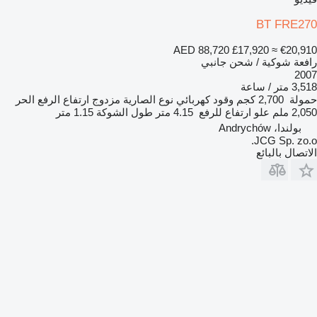
BT FRE270
AED 88,720
£17,920
≈ €20,910
رافعة شوكية / شحن جانبي
2007
3,518 متر / ساعة
حمولة
2,700 كجم
وقود
كهربائي
نوع الصارية
مزدوج
ارتفاع الرفع الحر
2,050 ملم
علو ارتفاع للرفع
4.15 متر
طول الشوكة
1.15 متر
بولندا، Andrychów
JCG Sp. zo.o.
الاتصال بالبائع