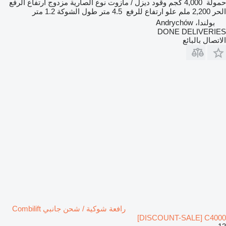
حمولة
4,000 كجم
وقود
ديزل / مازوت
نوع الصارية
مزدوج
ارتفاع الرفع
الحر
2,200 ملم
علو ارتفاع للرفع
4.5 متر
طول الشوكة
1.2 متر
بولندا، Andrychów
DONE DELIVERIES
الاتصال بالبائع
رافعة شوكية / شحن جانبي Combilift
[DISCOUNT-SALE] C4000