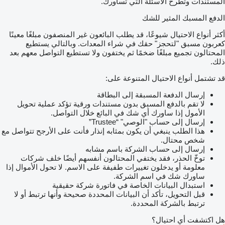
المستندات وتطرح الأسئلة التي تساورك.
الدفع المسبك المثير للشك
أكثر أنواع الاحتيال شيوعًا، قد يطلب البائعون غير المنصفون مبلغًا معينًا
كعربون مسبق "لتحجز" حقك في شراء المعدات. وبالتالي يستطيع
المحتالون تجميع مبلغًا ضخمًا ثم يختفون ولا تستطيع التواصل معهم بعد
ذلك.
قد تشتمل أنواع الاحتيال المتنوعة على:
إرسال الدفعة المسبقة إلى البطاقة
لا تقم بالدفع المسبق بدون مستندات ورقية تؤكد عملية تحويل
الأمول إذا ساورك أي شك في البائع خلال التواصل.
إرسال إلى حساب "الوصي" “Trustee”
هذا الطلب ينبغي أن يكون بمثابه إنذار فأنت على الأرجح تتواصل مع
شخص محتال.
إرسال إلى حساب الشركة باسم مشابه
توخّ الحذر، فقد يختفي المحتالون أنفسهم أيضًا خلف شركات
معلومة أو يدخلون تغييرات طفيفة على الاسم. لا تحول الأموال إذا
ساورك شك في اسم الشركة.
استبدال البيانات الخاصة في فاتورة شركة حقيقية
قبل التحويل، تأكد أن البيانات المحددة صحيحة وأنها ترتبط أو لا
ترتبط بالشركة المحددة.
هل اكتشفت أي احتيال؟