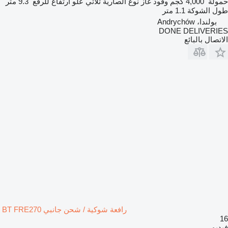
حمولة
4,000 كجم
وقود
غاز
نوع الصارية
ثلاثي
علو ارتفاع للرفع
9.3 متر
طول الشوكة
1.1 متر
بولندا، Andrychów
DONE DELIVERIES
الاتصال بالبائع
رافعة شوكية / شحن جانبي BT FRE270
16
فيديو