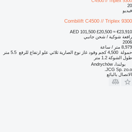
C4500 // Triplex 9300
20
فيديو
Combilift C4500 // Triplex 9300
AED 101,500
£20,500
≈ €23,910
رافعة شوكية / شحن جانبي
2006
8,979 متر / ساعة
حمولة
4,500 كجم
وقود
غاز
نوع الصارية
ثلاثي
علو ارتفاع للرفع
5.5 متر
طول الشوكة
1.2 متر
بولندا، Andrychów
JCG Sp. zo.o.
الاتصال بالبائع