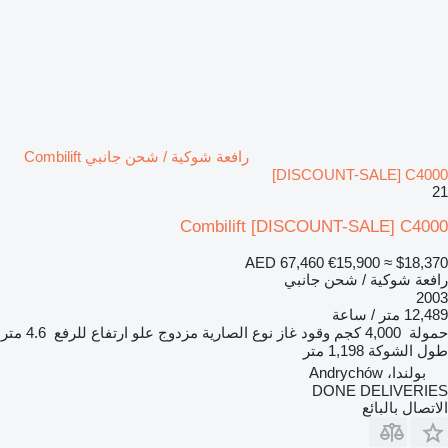
رافعة شوكية / شحن جانبي Combilift
[DISCOUNT-SALE] C4000
21
Combilift [DISCOUNT-SALE] C4000
AED 67,460
€15,900
≈ $18,370
رافعة شوكية / شحن جانبي
2003
12,489 متر / ساعة
حمولة
4,000 كجم
وقود
غاز
نوع الصارية
مزدوج
علو ارتفاع للرفع
4.6 متر
طول الشوكة
1,198 متر
بولندا، Andrychów
DONE DELIVERIES
الاتصال بالبائع