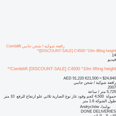
رافعة شوكية / شحن جانبي Combilift
[DISCOUNT-SALE] C4500 *10m lifting height!*
14
فيديو
Combilift [DISCOUNT-SALE] C4500 *10m lifting height!*
AED 91,220
€21,500
≈ $24,840
رافعة شوكية / شحن جانبي
2007
5,725 متر / ساعة
حمولة
4,500 كجم
وقود
غاز
نوع الصارية
ثلاثي
علو ارتفاع للرفع
10 متر
طول الشوكة
1.6 متر
بولندا، Andrychów
DONE DELIVERIES
الاتصال بالبائع