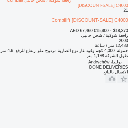
رافعة شوكية / شحن جانبي Combilift
[DISCOUNT-SALE] C4000
21
Combilift [DISCOUNT-SALE] C4000
AED 67,460
€15,900
≈ $18,370
رافعة شوكية / شحن جانبي
2003
12,489 متر / ساعة
حمولة
4,000 كجم
وقود
غاز
نوع الصارية
مزدوج
علو ارتفاع للرفع
4.6 متر
طول الشوكة
1,198 متر
بولندا، Andrychów
DONE DELIVERIES
الاتصال بالبائع