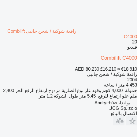
رافعة شوكية / شحن جانبي Combilift
C4000
20
فيديو
Combilift C4000
AED 80,230
£16,210
≈ €18,910
رافعة شوكية / شحن جانبي
2004
4,453 متر / ساعة
حمولة
4,000 كجم
وقود
غاز
نوع الصارية
مزدوج
ارتفاع الرفع الحر
2,400
ملم
علو ارتفاع للرفع
5.45 متر
طول الشوكة
1.2 متر
بولندا، Andrychów
JCG Sp. zo.o.
الاتصال بالبائع