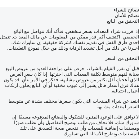
نصائح للشراء
نصائح للأمان
التحقق من البائع
إذا قررت شراء المعدات بسعر منخفض، فتأكد أنك تتواصل مع البائع
الحقيقي. اكتشف أكبر قدر ممكن من المعلومات عن مالك المعدات. تتمثل
إحدى طرق الغش في تقديم نفسك كشركة حقيقية. إن ساورك شك،
أخبرنا عن ذلك من أجل تشديد الرقابة وذلك من خلال نموذج التعليقات.
التحقق من السعر
قبل أن تقرر القيام بالشراء، احرص على مراجعة العديد من عروض البيع
بعناية لفهم متوسط تكلفة المعدات التي اخترتها. إذا كان سعر العرض
الذي أعجبك أقل بكثير من عروض مشابهة، ففكر في الأمر بتأنٍ. قد يكون
هناك فرق أسعار هائل يشير إلى عيوب مخفية أو أن البائع يحاول ارتكاب
أعمال احتيالية.
ابتعد عن شراء المنتجات التي يكون سعرها مختلف بشدة عن متوسط
السعر لمعدات مشابهة.
لا توافق على الوعود المثيرة للشكوك والبضائع المدفوعة مسبقًا. إن
ساورك شك، فلا تخاف من طلب توضيح التفاصيل وأن تطلب صورًا
ومستندات إضافية للمعدات وأن تفحص صحة التصديق على تلك
المستندات وتطرح الأسئلة التي تساورك.