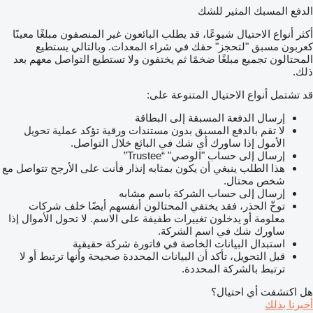
الدفع المسبك المثير للشك
أكثر أنواع الاحتيال شيوعًا، قد يطلب البائعون غير المنصفون مبلغًا معينًا
كعربون مسبق "لتحجز" حقك في شراء المعدات. وبالتالي يستطيع
المحتالون تجميع مبلغًا ضخمًا ثم يختفون ولا تستطيع التواصل معهم بعد
ذلك.
قد تشتمل أنواع الاحتيال المتنوعة على:
إرسال الدفعة المسبقة إلى البطاقة
لا تقم بالدفع المسبق بدون مستندات ورقية تؤكد عملية تحويل
الأمول إذا ساورك أي شك في البائع خلال التواصل.
إرسال إلى حساب "الوصي" “Trustee”
هذا الطلب ينبغي أن يكون بمثابه إنذار فأنت على الأرجح تتواصل مع
شخص محتال.
إرسال إلى حساب الشركة باسم مشابه
توخّ الحذر، فقد يختفي المحتالون أنفسهم أيضًا خلف شركات
معلومة أو يدخلون تغييرات طفيفة على الاسم. لا تحول الأموال إذا
ساورك شك في اسم الشركة.
استبدال البيانات الخاصة في فاتورة شركة حقيقية
قبل التحويل، تأكد أن البيانات المحددة صحيحة وأنها ترتبط أو لا
ترتبط بالشركة المحددة.
هل اكتشفت أي احتيال؟
أخبرنا بذلك