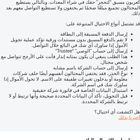
كعربون مسبق "لتحجز" حقك في شراء المعدات. وبالتالي يستطيع
المحتالون تجميع مبلغًا ضخمًا ثم يختفون ولا تستطيع التواصل معهم بعد
ذلك.
قد تشتمل أنواع الاحتيال المتنوعة على:
إرسال الدفعة المسبقة إلى البطاقة
لا تقم بالدفع المسبق بدون مستندات ورقية تؤكد عملية تحويل
الأمول إذا ساورك أي شك في البائع خلال التواصل.
إرسال إلى حساب "الوصي" “Trustee”
هذا الطلب ينبغي أن يكون بمثابه إنذار فأنت على الأرجح تتواصل مع
شخص محتال.
إرسال إلى حساب الشركة باسم مشابه
توخّ الحذر، فقد يختفي المحتالون أنفسهم أيضًا خلف شركات
معلومة أو يدخلون تغييرات طفيفة على الاسم. لا تحول الأموال إذا
ساورك شك في اسم الشركة.
استبدال البيانات الخاصة في فاتورة شركة حقيقية
قبل التحويل، تأكد أن البيانات المحددة صحيحة وأنها ترتبط أو لا
ترتبط بالشركة المحددة.
هل اكتشفت أي احتيال؟
أخبرنا بذلك