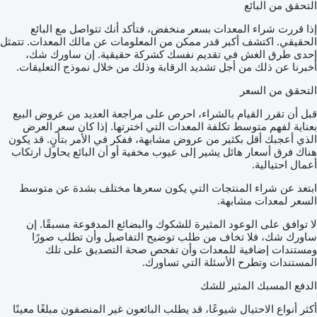
التحقق من البائع
إذا قررت شراء المعدات بسعر منخفض، فتأكد أنك تتواصل مع البائع
الحقيقي. اكتشف أكبر قدر ممكن من المعلومات عن مالك المعدات. تتمثل
إحدى طرق الغش في تقديم نفسك كشركة حقيقية. إن ساورك شك،
أخبرنا عن ذلك من أجل تشديد الرقابة وذلك من خلال نموذج التعليقات.
التحقق من السعر
قبل أن تقرر القيام بالشراء، احرص على مراجعة العديد من عروض البيع
بعناية لفهم متوسط تكلفة المعدات التي اخترتها. إذا كان سعر العرض
الذي أعجبك أقل بكثير من عروض مشابهة، ففكر في الأمر بتأنٍ. قد يكون
هناك فرق أسعار هائل يشير إلى عيوب مخفية أو أن البائع يحاول ارتكاب
أعمال احتيالية.
ابتعد عن شراء المنتجات التي يكون سعرها مختلف بشدة عن متوسط
السعر لمعدات مشابهة.
لا توافق على الوعود المثيرة للشكوك والبضائع المدفوعة مسبقًا. إن
ساورك شك، فلا تخاف من طلب توضيح التفاصيل وأن تطلب صورًا
ومستندات إضافية للمعدات وأن تفحص صحة التصديق على تلك
المستندات وتطرح الأسئلة التي تساورك.
الدفع المسبك المثير للشك
أكثر أنواع الاحتيال شيوعًا، قد يطلب البائعون غير المنصفون مبلغًا معينًا