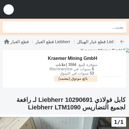
قطع غيار الهيكل Liebherr
قطع الغيار Liebherr
قطع الغيار
Kraemer Mining GmbH
متوفرة للبيع:
3594 إعلانات
6
سنوات في Machineryline
53
سنوات في السوق
بائع موثوق (معتمد)
كابل فولاذي Liebherr 10290691 لـ رافعة
لجميع التضاريس Liebherr LTM1090
1/1