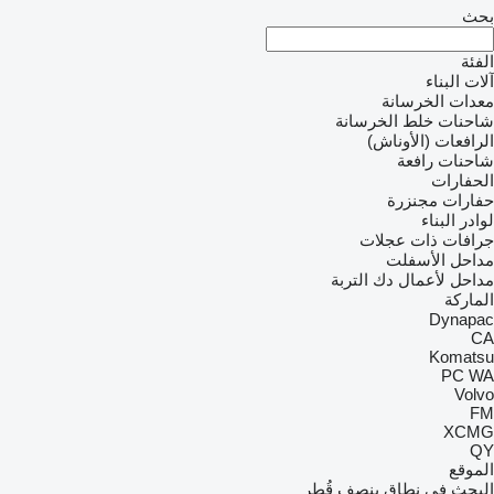
بحث
الفئة
آلات البناء
معدات الخرسانة
شاحنات خلط الخرسانة
الرافعات (الأوناش)
شاحنات رافعة
الحفارات
حفارات مجنزرة
لوادر البناء
جرافات ذات عجلات
مداحل الأسفلت
مداحل لأعمال دك التربة
الماركة
Dynapac
CA
Komatsu
PC
WA
Volvo
FM
XCMG
QY
الموقع
البحث في نطاق بنصف قُطر